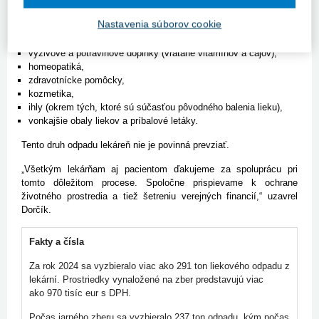
recyklovať.
Nastavenia súborov cookie
Medzi liekový odpad nepatria:
výživové a potravinové doplnky (vrátane vitamínov a čajov),
homeopatiká,
zdravotnícke pomôcky,
kozmetika,
ihly (okrem tých, ktoré sú súčasťou pôvodného balenia lieku),
vonkajšie obaly liekov a príbalové letáky.
Tento druh odpadu lekáreň nie je povinná prevziať.
„Všetkým lekárňam aj pacientom ďakujeme za spoluprácu pri
tomto dôležitom procese. Spoločne prispievame k ochrane
životného prostredia a tiež šetreniu verejných financií,“ uzavrel
Dorčík.
Fakty a čísla
Za rok 2024 sa vyzbieralo viac ako
291 ton liekového odpadu
z
lekární. Prostriedky vynaložené na zber predstavujú viac
ako
970 tisíc eur s DPH
.
Počas jarného zberu sa vyzbieralo
237 ton odpadu
, kým počas