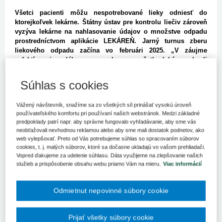
Všetci pacienti môžu nespotrebované lieky odniesť do
ktorejkoľvek lekárne. Štátny ústav pre kontrolu liečiv zároveň
vyzýva lekárne na nahlasovanie údajov o množstve odpadu
prostredníctvom aplikácie LEKÁREŇ. Jarný turnus zberu
liekového odpadu začína vo februári 2025. „V záujme
zefektívnenia celého procesu by sme všetky lekárne chceli
ešte raz vyzvať, aby stav svojho odpadu nahlásili
prostredníctvom aplikácie LEKÁREŇ najneskôr do 14.
Súhlas s cookies
februára 2025,“ uviedol riaditeľ štátneho ústavu Roman Dorčík
a dodal, že lekárne, ktoré informácie aktualizovali, sú už
Vážený návštevník, snažíme sa zo všetkých síl prinášať vysokú úroveň
zahrnuté do plánovania odvozu.
používateľského komfortu pri používaní našich webstránok. Medzi základné
predpoklady patrí napr. aby správne fungovalo vyhľadávanie, aby sme vás
Nespotrebované lieky a lieky po exspirácii môžu pacienti odniesť
neobťažovali nevhodnou reklamou alebo aby sme mali dostatok podnetov, ako
do ktorejkoľvek lekárne.
Štátny ústav pre kontrolu liečiv
web vylepšovať. Preto od Vás potrebujeme súhlas so spracovaním súborov
upozorňuje, že nespotrebované lieky predstavujú ekologickú aj
cookies, t. j. malých súborov, ktoré sa dočasne ukladajú vo vašom prehliadači.
finančnú záťaž. „
Lieky nikdy nevyhadzujte do komunálneho
Vopred ďakujeme za udelenie súhlasu. Dáta využijeme na zlepšovanie našich
odpadu ani nesplachujte do toaliet,“ zdôrazňuje Dorčík.
Môžu
služieb a prispôsobenie obsahu webu priamo Vám na mieru.
Viac informácií
kontaminovať pôdu a podzemné vody, čím ohrozujú životné
prostredie aj verejné zdravie.
Odmietnut nepovinné súbory cookie
Lieky je potrebné odovzdať iba vo vnútornom obale, ako je blister,
sklenená alebo plastová nádoba, hliníková tuba a pod. Vonkajší
obal a príbalový leták patria do komunálneho odpadu a môžu sa
Prijať všetky súbory cookie