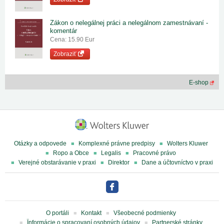
Zákon o nelegálnej práci a nelegálnom zamestnávaní -
komentár
Cena: 15.90 Eur
Zobraziť
E-shop
Otázky a odpovede
Komplexné právne predpisy
Wolters Kluwer
Ropo a Obce
Legalis
Pracovné právo
Verejné obstarávanie v praxi
Direktor
Dane a účtovníctvo v praxi
O portáli
Kontakt
Všeobecné podmienky
Ïnformácie o spracovaní osobných údajov
Partnerské stránky