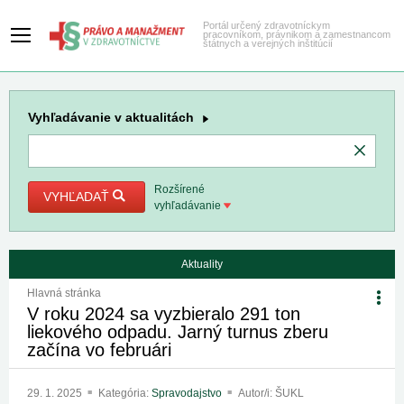
Portál určený zdravotníckym
pracovníkom, právnikom a zamestnancom
štátnych a verejných inštitúcií
Vyhľadávanie
v aktualitách
Rozšírené
VYHĽADAŤ
vyhľadávanie
Aktuality
Hlavná stránka
V roku 2024 sa vyzbieralo 291 ton
liekového odpadu. Jarný turnus zberu
začína vo februári
29. 1. 2025
Kategória:
Spravodajstvo
Autor/i: ŠUKL