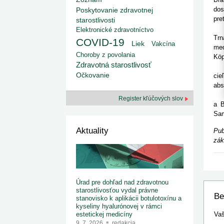
kategorizovaných liekov 1. 8....
Od 1. augusta 2026 sa za
1. 7. 2026
redakcia
dos
Poskytovanie zdravotnej
implementáciu nových elekt
Ministerstvo zdravotníctva zverejnilo aktualizovaný
pre
starostlivosti
knižke
zoznam kategori...
V n
Elektronické zdravotníctvo
29. 6. 2026
redakcia
Trn
COVID-19
Liek
Rezort zdravotníctva zverejnil zoznam
Vakcína
med
kategorizovaných špeciálnych ...
Choroby z povolania
Köp
29. 6. 2026
redakcia
Zdravotná starostlivosť
„Ce
Výzva na podporu dostupnosti zdravotnej
Očkovanie
cie
starostlivosti v centrách z...
22. 6. 2026
redakcia
abs
Eur
Register kľúčových slov
a B
Sam
Aktuality
Pub
zák
Úrad pre dohľad nad zdravotnou
starostlivosťou vydal právne
Be
stanovisko k aplikácii botulotoxínu a
kyseliny hyalurónovej v rámci
Vaš
estetickej medicíny
9. 7. 2026
redakcia