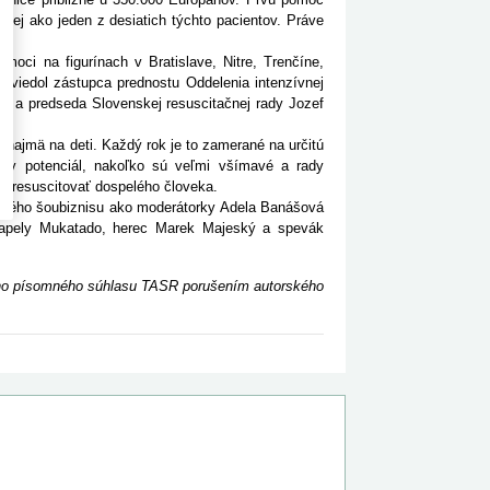
enej ako jeden z desiatich týchto pacientov. Práve
ci na figurínach v Bratislave, Nitre, Trenčíne,
 uviedol zástupca prednostu Oddelenia intenzívnej
va a predseda Slovenskej resuscitačnej rady Jozef
o najmä na deti. Každý rok je to zamerané na určitú
adny potenciál, nakoľko sú veľmi všímavé a rady
né resuscitovať dospelého človeka.
kého šoubiznisu ako moderátorky Adela Banášová
apely Mukatado, herec Marek Majeský a spevák
ceho písomného súhlasu TASR porušením autorského