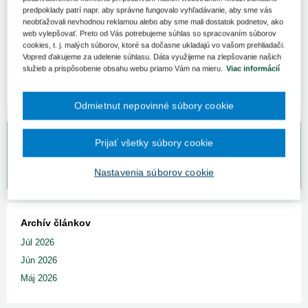
Úrad pre dohľad nad zdravotnou starostlivosťou dňa 29. septembra
predpoklady patrí napr. aby správne fungovalo vyhľadávanie, aby sme vás
2022 vydal
Vestník č. 11
.
Vestník obsahuje
Správu o stave
neobťažovali nevhodnou reklamou alebo aby sme mali dostatok podnetov, ako
verejného zdravotného poistenia za rok 2021.
web vylepšovať. Preto od Vás potrebujeme súhlas so spracovaním súborov
cookies, t. j. malých súborov, ktoré sa dočasne ukladajú vo vašom prehliadači.
Celé znenie Správy o stave vykonávania verejného zdravotného
Vopred ďakujeme za udelenie súhlasu. Dáta využijeme na zlepšovanie našich
poistenia za rok 2021 nájdete
tu.
služieb a prispôsobenie obsahu webu priamo Vám na mieru.
Viac informácií
Odmietnut nepovinné súbory cookie
Bezplatný odpovedný servis pre predplatiteľov
Prijať všetky súbory cookie
Vaše otázky môžete zadať na
www.otazkyodpovede.sk
.
Nastavenia súborov cookie
Archív článkov
Júl 2026
Jún 2026
Máj 2026