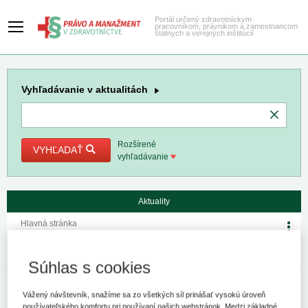
Portál určený zdravotníckym
pracovníkom, právnikom a zamestnancom
štátnych a verejných inštitúcií
Vyhľadávanie
v aktualitách
Rozšírené
VYHĽADAŤ
vyhľadávanie
Aktuality
Hlavná stránka
Vestník Úradu pre dohľad nad
zdravotnou starostlivosťou SR
Súhlas s cookies
30. 9. 2022
Kategória:
Spravodajstvo
Autor/i: UDZS
Vážený návštevník, snažíme sa zo všetkých síl prinášať vysokú úroveň
používateľského komfortu pri používaní našich webstránok. Medzi základné