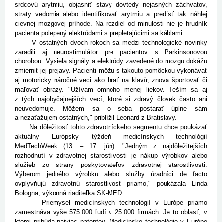
srdcovú arytmiu, objasniť stavy dovtedy nejasných záchvatov,
straty vedomia alebo identifikovať arytmiu a predísť tak náhlej
cievnej mozgovej príhode. Na rozdiel od minulosti nie je hrudník
pacienta polepený elektródami s prepletajúcimi sa káblami.
V ostatných dvoch rokoch sa medzi technologické novinky
zaradili aj neurostimulátor pre pacientov s Parkinsonovou
chorobou. Vysiela signály a elektródy zavedené do mozgu dokážu
zmierniť jej prejavy. Pacienti môžu s takouto pomôckou vykonávať
aj motoricky náročné veci ako hrať na klavír, znova športovať či
maľovať obrazy. "Užívam omnoho menej liekov. Teším sa aj
z tých najobyčajnejších vecí, ktoré si zdravý človek často ani
neuvedomuje. Môžem sa o seba postarať úplne sám
a nezaťažujem ostatných," priblížil Leonard z Bratislavy.
Na dôležitosť tohto zdravotníckeho segmentu chce poukázať
aktuálny Európsky týždeň medicínskych technológií
MedTechWeek (13. – 17. jún). "Jedným z najdôležitejších
rozhodnutí v zdravotnej starostlivosti je nákup výrobkov alebo
služieb zo strany poskytovateľov zdravotnej starostlivosti.
Výberom jedného výrobku alebo služby úradníci de facto
ovplyvňujú zdravotnú starostlivosť priamo," poukázala Linda
Bologna, výkonná riaditeľka SK-MED.
Priemysel medicínskych technológií v Európe priamo
zamestnáva vyše 575.000 ľudí v 25.000 firmách. Je to oblasť, v
ktorej pribúda najviac patentov. Medicínske technológie v Európe