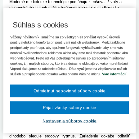
Moderné medicínske technológie pomáhajú zlepšovať životy aj
slovenských pacientov. Niektoré novinky sme zaviedli medzi
prvými v Európe
Súhlas s cookies
Bratislava 16. júna (TASR) - Moderné medicínske technológie
pomáhajú zlepšovať životy aj slovenských pacientov. Niektoré
novinky sme zaviedli medzi prvými v Európe. Ide napríklad o
Vážený návštevník, snažíme sa zo všetkých síl prinášať vysokú úroveň
magnetickej rezonancii odolný neurostimulátor zabraňujúci
používateľského komfortu pri používaní našich webstránok. Medzi základné
vnímaniu bolesti chrbta, rovnako odolný kardiostimulátor či
predpoklady patrí napr. aby správne fungovalo vyhľadávanie, aby sme vás
neobťažovali nevhodnou reklamou alebo aby sme mali dostatok podnetov, ako
miniatúrne EKG schopné predvídať cievnu mozgovú príhodu.
web vylepšovať. Preto od Vás potrebujeme súhlas so spracovaním súborov
Najnovšiu inzulínovú pumpu majú slovenskí diabetici k dispozícii
cookies, t. j. malých súborov, ktoré sa dočasne ukladajú vo vašom prehliadači.
skôr ako tí v USA.
Vopred ďakujeme za udelenie súhlasu. Dáta využijeme na zlepšovanie našich
"Ľuďom s diabetom 1. typu, a v prípade detí aj ich rodičom,
služieb a prispôsobenie obsahu webu priamo Vám na mieru.
Viac informácií
prináša táto najnovšia generácia inzulínovej pumpy novú kvalitu
života, väčší pocit pohodlia a istoty," hovorí predseda Slovenskej
diabetologickej spoločnosti Emil Martinka. Pumpa ako prvá na
Odmietnut nepovinné súbory cookie
svete poskytuje nepretržitú ochranu pred hypoglykémiou a pomáha
zlepšovať prognózu pacienta z pohľadu komplikácií cukrovky.
"Medicína tak zaznamenáva ďalší pokrok, vďaka ktorému sme
Prijať všetky súbory cookie
stále bližšie k vývoju umelého pankreasu," poukázal Martinka.
Slovenskí pacienti majú k dispozícii aj miniatúrne EKG, ktoré
Nastavenia súborov cookie
dokáže predvídať mozgovú príhodu u pacientov s ochoreniami
srdca. Implantuje sa ambulantne pacientovi priamo k srdcu a
dlhodobo sleduje srdcový rytmus. Zariadenie dokáže odhaliť