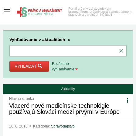
Portál určený zdravotníckym
pracovníkom, právnikom a zamestnancom
štátnych a verejných inštitúcií
Vyhľadávanie
v aktualitách
Rozšírené
VYHĽADAŤ
vyhľadávanie
Aktuality
Hlavná stránka
Viaceré nové medicínske technológie
používajú Slováci medzi prvými v Európe
16. 6. 2016
Kategória:
Spravodajstvo