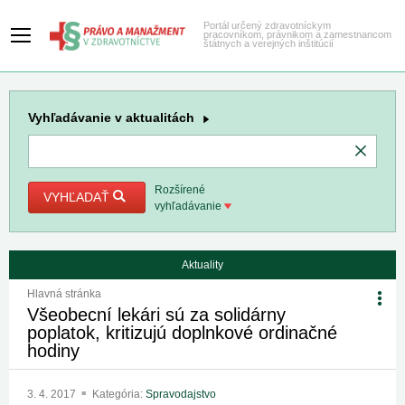
Portál určený zdravotníckym
pracovníkom, právnikom a zamestnancom
štátnych a verejných inštitúcií
Vyhľadávanie
v aktualitách
Rozšírené
VYHĽADAŤ
vyhľadávanie
Aktuality
Hlavná stránka
Všeobecní lekári sú za solidárny
poplatok, kritizujú doplnkové ordinačné
hodiny
3. 4. 2017
Kategória:
Spravodajstvo