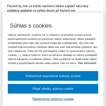
Pacient by mal za každú návštevu lekára zaplatiť takzvaný
solidárny poplatok vo výške dvoch až štyroch eur.
Bratislava 3. apríla (TASR) – Pacient by mal za každú návštevu
lekára zaplatiť takzvaný solidárny poplatok vo výške dvoch až
Súhlas s cookies
štyroch eur. Navrhujú to všeobecní lekári pre dospelých.
Poukazujú, že význam tohto poplatku by pacientom vedeli
Vážený návštevník, snažíme sa zo všetkých síl prinášať vysokú úroveň
rozumne vysvetliť. Takýmto spôsobom chcú dostať chýbajúce
používateľského komfortu pri používaní našich webstránok. Medzi základné
peniaze do svojich ambulancií.
predpoklady patrí napr. aby správne fungovalo vyhľadávanie, aby sme vás
Solidárny poplatok si má verejnosť vysvetliť ako
neobťažovali nevhodnou reklamou alebo aby sme mali dostatok podnetov, ako
"bezprostredné krízové riešenie súčasného stavu vo financovaní
web vylepšovať. Preto od Vás potrebujeme súhlas so spracovaním súborov
ambulantnej starostlivosti". Nedostatok peňazí v zdravotníctve
cookies, t. j. malých súborov, ktoré sa dočasne ukladajú vo vašom prehliadači.
totiž podľa nich pacient na sebe cíti, lebo "ambulancie nie sú
Vopred ďakujeme za udelenie súhlasu. Dáta využijeme na zlepšovanie našich
služieb a prispôsobenie obsahu webu priamo Vám na mieru.
Viac informácií
dostatočne financované". Zdôraznili, že návrh je v súlade
s princípmi Svetovej zdravotníckej organizácie (WHO).
"Verejné zdroje na riadne poskytovanie zdravotnej
Odmietnut nepovinné súbory cookie
starostlivosti dnes nestačia, pokrývajú iba dve tretiny potrebnej
starostlivosti," uvádzajú v stanovisku zástupcovia všeobecných
lekárov pre dospelých vo Zväze ambulantných poskytovateľov
Prijať všetky súbory cookie
(ZAP) a Slovenská spoločnosť všeobecného praktického lekárstva
(SSVPL). Prejaviť sa to podľa nich môže v nedostatočnom
Nastavenia súborov cookie
poskytovaní zdravotnej starostlivosti. Nevidia problém v politickej
priechodnosti takéhoto riešenia.