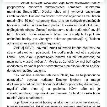
Lekári kritizujú takzvané doplnkové ordinačné hodiny
podporované ministrom zdravotníctva Tomášom Druckerom
(nominant Smeru-SD). Drucker chce nimi vyhovieť pacientom
i ambulanciám. Pacient má dostať možnosť objednať sa za úhradu
(maximálne 30 eur) na presný čas, a to po riadnych ordinačných
hodinách. Lekári si zase takto podľa Druckera môžu doplniť časť
chýbajúcich zdrojov. Zaplatiť takúto sumu si ale budú môcť dovoliť
len tí bohatší, tvrdia všeobecní lekári pre dospelých. Doplnkové
ordinačné hodiny pre viacerých doktorov predstavujú aj "šialenú
administratívu a príliš veľkú reguláciu".
ZAP aj SSVPL navrhujú zrušiť takzvané kritériá efektivity zo
strany zdravotných poisťovní. Tie podľa nich hodnotia spotrebu
liekov i SVaLZ-ov u jednotlivých lekárov. Sú za "efektívnosť, no
majú na to vlastné riešenia". Myslia si, že lekár by mal byť lepšie
ohodnotený za väčší počet preventívnych prehliadok alebo za viac
domácich návštev pacienta.
"Ak väčšina s niečím nebude súhlasiť, tak sa to jednoducho
nezavedie," povedal nedávno Drucker lekárom na margo
doplnkových ordinačných hodín. S doktormi je ochotný diskutovať,
myslieť však chce aj na pacienta. Návrh ešte nie je
v medzirezortnom pripomienkovom konaní. Schváliť to ešte bude
musieť vláda a parlament.
Doplnkové ordinačné hodiny si lekár nemusí povinne stanoviť,
bude to dobrovoľné. Prijať pacientov za poplatok budú môcť lekári