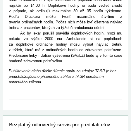
najskôr po 14.00 h. Doplnkové hodiny si budú vedieť zriadiť
v prípade, ak ordinujú maximálne 30 až 35 hodín týždenne.
Podľa Druckera môžu tvoriť maximálne štvrtinu z
trvania ordinačných hodín. Počas nich môže byť ošetrená najviac
tretina z pacientov, ktorých za týždeň ambulancia ošetrí.
Ak by lekár porušil pravidlá doplnkových hodín, hrozí mu
pokuta vo výške 2000 eur. Ambulancie si na poplatkoch
za doplnkové ordinačné hodiny môžu vybrať najviac tretinu
z tržieb, ktoré má z ordinačných hodín od zdravotnej poisťovne.
Predpísané lieky i ďalšie vyšetrenia (SVaLZ) budú aj v tomto čase
hradené zdravotnou poisťovňou.
Publikovanie alebo ďalšie šírenie správ zo zdrojov TASR je bez
predchádzajúceho písomného súhlasu TASR porušením
autorského zákona.
Bezplatný odpovedný servis pre predplatiteľov