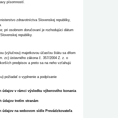
ravy písomností.
sterstvo zdravotníctva Slovenskej republiky,
a.
ke; pri osobnom doručovaní je rozhodujúci dátum
 Slovenskej republiky.
nou (výlučnou) majetkovou účasťou štátu
sa dňom
sm. zc) ústavného zákona č. 357/2004 Z. z. o
skorších predpisov
a preto sa na neho vzťahujú
u) požiadať o vyplnenie a podpísanie
 údajov v rámci výsledku výberového konania
 údajov tretím stranám
h údajov na webovom sídle Prevádzkovateľa