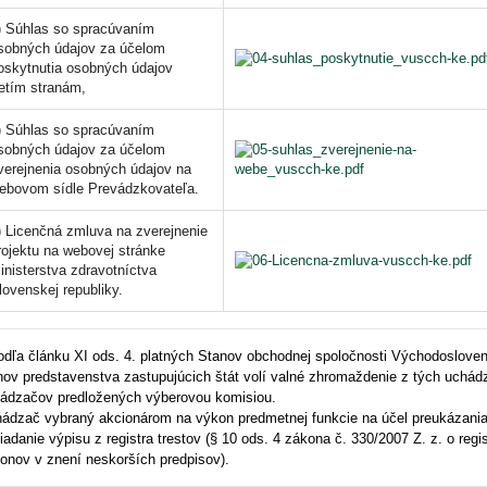
) Súhlas so spracúvaním
sobných údajov za účelom
oskytnutia osobných údajov
retím stranám,
) Súhlas so spracúvaním
sobných údajov za účelom
verejnenia osobných údajov na
ebovom sídle Prevádzkovateľa.
) Licenčná zmluva na zverejnenie
rojektu na webovej stránke
inisterstva zdravotníctva
lovenskej republiky.
odľa článku XI ods. 4. platných Stanov obchodnej spoločnosti Východosloven
nov predstavenstva zastupujúcich štát volí valné zhromaždenie z tých uchád
ádzačov predložených výberovou komisiou.
ádzač vybraný akcionárom na výkon predmetnej funkcie na účel preukázania
iadanie výpisu z registra trestov (§ 10 ods. 4 zákona č. 330/2007 Z. z. o regi
onov v znení neskorších predpisov).