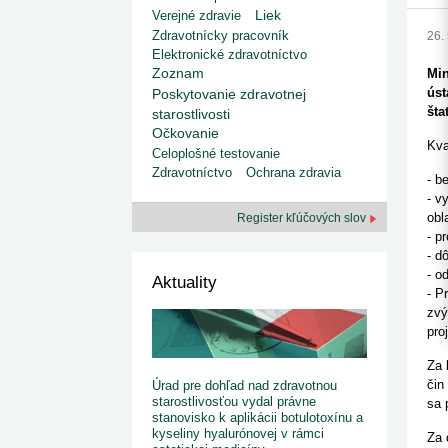
kategorizovaných liekov 1. 8....
Od 1. augusta 2026 sa za
Liek
Verejné zdravie
1. 7. 2026
redakcia
implementáciu nových elekt
Zdravotnícky pracovník
26.
Ministerstvo zdravotníctva zverejnilo aktualizovaný
knižke
zoznam kategori...
Elektronické zdravotníctvo
29. 6. 2026
redakcia
Zoznam
Min
Rezort zdravotníctva zverejnil zoznam
úst
Poskytovanie zdravotnej
kategorizovaných špeciálnych ...
šta
starostlivosti
29. 6. 2026
redakcia
Očkovanie
Výzva na podporu dostupnosti zdravotnej
Kva
starostlivosti v centrách z...
Celoplošné testovanie
22. 6. 2026
redakcia
Zdravotníctvo
Ochrana zdravia
- b
- v
obl
Register kľúčových slov
- p
- d
- o
Aktuality
- P
zvý
pro
Za 
čin
Úrad pre dohľad nad zdravotnou
starostlivosťou vydal právne
sa 
stanovisko k aplikácii botulotoxínu a
kyseliny hyalurónovej v rámci
Za 