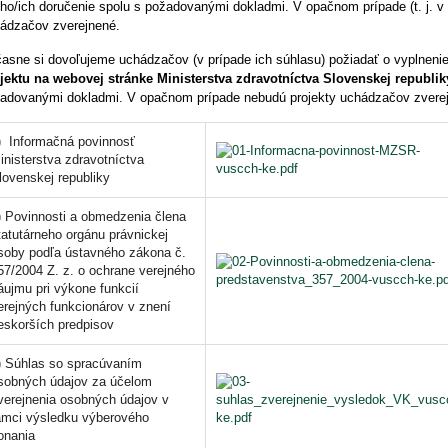
eho/ich doručenie spolu s požadovanými dokladmi. V opačnom prípade (t. j.
v 
ádzačov zverejnené.
asne si dovoľujeme uchádzačov (
v prípade ich súhlasu
) požiadať o vyplneni
jektu na webovej stránke Ministerstva zdravotníctva Slovenskej republik
adovanými dokladmi. V opačnom prípade
nebudú
projekty uchádzačov zvere
) Informačná povinnosť
inisterstva zdravotníctva
lovenskej republiky
) Povinnosti a obmedzenia člena
tatutárneho orgánu právnickej
soby podľa ústavného zákona č.
57/2004 Z. z. o ochrane verejného
áujmu pri výkone funkcií
erejných funkcionárov v znení
eskorších predpisov
) Súhlas so spracúvaním
sobných údajov za účelom
verejnenia osobných údajov v
ámci výsledku výberového
onania