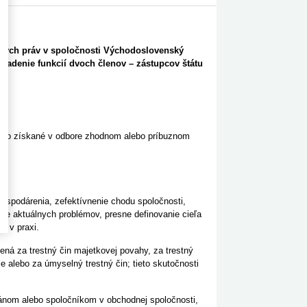
rskych práv v spoločnosti Východoslovenský
bsadenie funkcií dvoch členov – zástupcov štátu
lebo získané v odbore zhodnom alebo príbuznom
hospodárenia, zefektívnenie chodu spoločnosti,
enie aktuálnych problémov, presne definovanie cieľa
u v praxi.
ná za trestný čin majetkovej povahy, za trestný
e alebo za úmyselný trestný čin; tieto skutočnosti
ánom alebo spoločníkom v obchodnej spoločnosti,