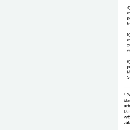
4
o
p
t
5
o
z
w
6
p
M
S
1
P
čle
uch
Uch
vyž
zák