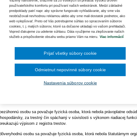
Ročník 2014
2016
Vážený návštevník, snažíme sa zo všetkých síl prinášať vysokú úroveň
čína šesťmesačné prechodné obdobie na
Ročník 2013
2015
používateľského komfortu pri používaní našich webstránok. Medzi základné
ronických služieb v elektronickej zdravotnej
Ročník 2012
2014
 5. 2021
Kategória:
Spravodajstvo
Autor/i: Ministerstvo zdravotníctva SR
predpoklady patrí napr. aby správne fungovalo vyhľadávanie, aby sme vás
Ročník 2011
2013
neobťažovali nevhodnou reklamou alebo aby sme mali dostatok podnetov, ako
Ročník 2010
2012
web vylepšovať. Preto od Vás potrebujeme súhlas so spracovaním súborov
isterstvo zdravotníctva Slovenskej republiky, ako vykonávateľ akcioná
Ročník 2026
2011
cookies, t. j. malých súborov, ktoré sa dočasne ukladajú vo vašom prehliadači.
av srdcových a cievnych chorôb, a. s., vyhlasuje výberové konanie na o
2010
Vopred ďakujeme za udelenie súhlasu. Dáta využijeme na zlepšovanie našich
tutárneho orgánu (predstavenstva) predmetnej spoločnosti.
služieb a prispôsobenie obsahu webu priamo Vám na mieru.
Viac informácií
lifikačné predpoklady a požiadavky na uchádzačov:
Prijať všetky súbory cookie
1
ezúhonnosť
a spôsobilosť na právne úkony,
ysokoškolské vzdelanie II. stupňa ekonomického alebo právnického smeru a
asti činnosti spoločnosti,
Odmietnut nepovinné súbory cookie
reukázaná prax v riadiacich funkciách v dĺžke najmenej 5 rokov,
ôveryhodnosť,
Nastavenia súborov cookie
dborná spôsobilosť,
rojekt stratégie rozvoja spoločnosti zameraný na zabezpečenie vyrovnaného 
šenie efektívnosti vo využívaní finančných zdrojov, personálnu politiku, rieš
jektu a spôsobu na jeho dosiahnutie, perspektívy a spôsoby uplatnenia projekt
bezúhonnú osobu sa považuje fyzická osoba, ktorá nebola právoplatne odsúde
 hospodársky, za trestný čin spáchaný v súvislosti s výkonom riadiacej funkci
preukazujú výpisom z registra trestov.
dôveryhodnú osobu sa považuje fyzická osoba, ktorá nebola štatutárnym org