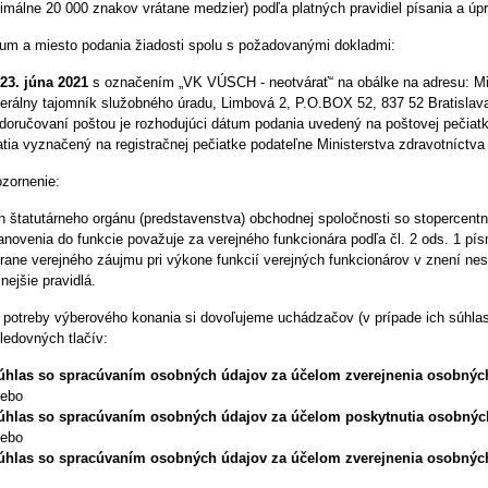
imálne 20 000 znakov vrátane medzier) podľa platných pravidiel písania a úp
um a miesto podania žiadosti spolu s požadovanými dokladmi:
23. júna 2021
s označením „VK VÚSCH - neotvárať“ na obálke na adresu: Mini
erálny tajomník služobného úradu, Limbová 2, P.O.BOX 52, 837 52 Bratislav
 doručovaní poštou je rozhodujúci dátum podania uvedený na poštovej pečiat
jatia vyznačený na registračnej pečiatke podateľne Ministerstva zdravotníctva
zornenie:
n štatutárneho orgánu
(predstavenstva) obchodnej spoločnosti so stopercent
anovenia do funkcie považuje za verejného funkcionára
podľa čl. 2 ods. 1 pí
rane verejného záujmu pri výkone funkcií verejných funkcionárov v znení ne
snejšie pravidlá
.
 potreby výberového konania si dovoľujeme uchádzačov (v prípade ich súhlas
ledovných tlačív:
hlas so spracúvaním osobných údajov za účelom zverejnenia osobných
lebo
úhlas so spracúvaním osobných údajov za účelom poskytnutia osobných
lebo
úhlas so spracúvaním osobných údajov za účelom zverejnenia osobnýc