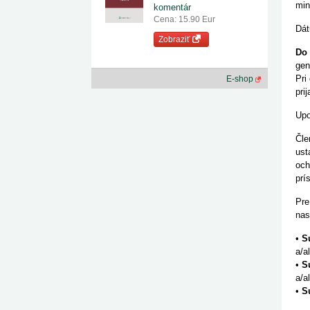
min
komentár
Cena: 15.90 Eur
Dát
Zobraziť
Do 
gen
Pri
E-shop
pri
Upo
Čle
ust
och
prí
Pre
nas
•
Sú
a/a
•
S
a/a
•
S