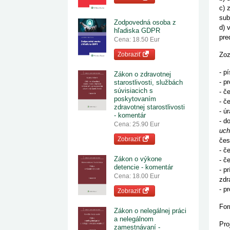
c) 
sub
Zodpovedná osoba z
d) 
hľadiska GDPR
pre
Cena: 18.50 Eur
Zobraziť
Zoz
- p
Zákon o zdravotnej
- p
starostlivosti, službách
súvisiacich s
- č
poskytovaním
- č
zdravotnej starostlivosti
- ú
- komentár
- d
Cena: 25.90 Eur
uch
Zobraziť
čes
- č
Zákon o výkone
- č
detencie - komentár
- p
Cena: 18.00 Eur
zdr
- p
Zobraziť
For
Zákon o nelegálnej práci
a nelegálnom
Pro
zamestnávaní -