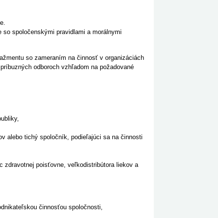
e.
so spoločenskými pravidlami a morálnymi
nažmentu so zameraním na činnosť v organizáciách
ých príbuzných odboroch vzhľadom na požadované
ubliky,
 alebo tichý spoločník, podieľajúci sa na činnosti
c zdravotnej poisťovne, veľkodistribútora liekov a
odnikateľskou činnosťou spoločnosti,