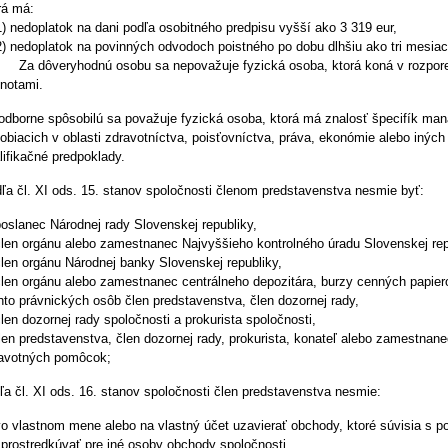
rá má:
nedoplatok na dani podľa osobitného predpisu vyšší ako 3 319 eur,
nedoplatok na povinných odvodoch poistného po dobu dlhšiu ako tri mesiac
dôveryhodnú osobu sa nepovažuje fyzická osoba, ktorá koná v rozpore 
notami.
odborne spôsobilú sa považuje fyzická osoba, ktorá má znalosť špecifík ma
obiacich v oblasti zdravotníctva, poisťovníctva, práva, ekonómie alebo in
lifikačné predpoklady.
ľa čl. XI ods. 15. stanov spoločnosti členom predstavenstva nesmie byť:
poslanec Národnej rady Slovenskej republiky,
člen orgánu alebo zamestnanec Najvyššieho kontrolného úradu Slovenskej rep
člen orgánu Národnej banky Slovenskej republiky,
člen orgánu alebo zamestnanec centrálneho depozitára, burzy cenných papierov
hto právnických osôb člen predstavenstva, člen dozornej rady,
člen dozornej rady spoločnosti a prokurista spoločnosti,
člen predstavenstva, člen dozornej rady, prokurista, konateľ alebo zamestnane
avotných pomôcok;
ľa čl. XI ods. 16. stanov spoločnosti člen predstavenstva nesmie:
vo vlastnom mene alebo na vlastný účet uzavierať obchody, ktoré súvisia s p
sprostredkúvať pre iné osoby obchody spoločnosti,