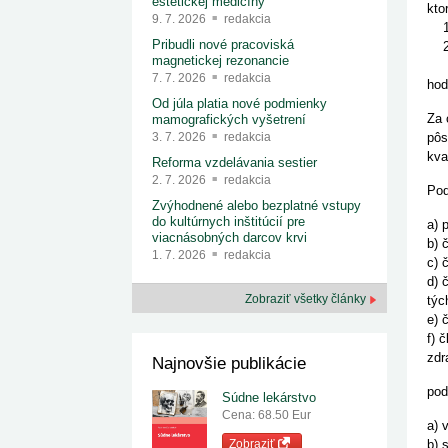
estetickej medicíny
kto
9. 7. 2026
redakcia
1) 
Pribudli nové pracoviská
2) 
magnetickej rezonancie
Za 
7. 7. 2026
redakcia
hod
Od júla platia nové podmienky
Za 
mamografických vyšetrení
pôs
3. 7. 2026
redakcia
kva
Reforma vzdelávania sestier
2. 7. 2026
redakcia
Pod
Zvýhodnené alebo bezplatné vstupy
do kultúrnych inštitúcií pre
a) 
viacnásobných darcov krvi
b) 
1. 7. 2026
redakcia
c) 
d) 
Zobraziť všetky články
týc
e) 
f) 
zdr
Najnovšie publikácie
pod
Súdne lekárstvo
Cena: 68.50 Eur
a) 
b) 
Zobraziť