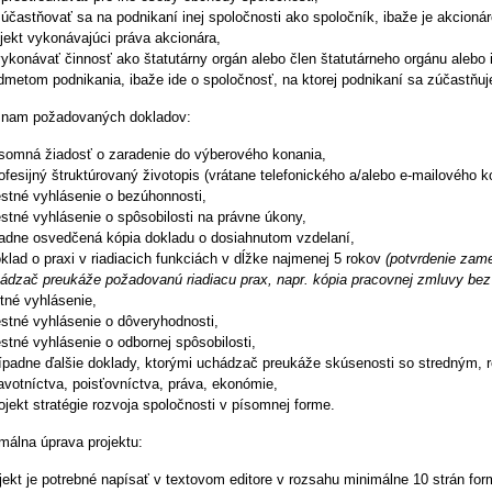
zúčastňovať sa na podnikaní inej spoločnosti ako spoločník, ibaže je akcion
jekt vykonávajúci práva akcionára,
vykonávať činnosť ako štatutárny orgán alebo člen štatutárneho orgánu alebo
dmetom podnikania, ibaže ide o spoločnosť, na ktorej podnikaní sa zúčastňuje
nam požadovaných dokladov:
ísomná žiadosť o zaradenie do výberového konania,
rofesijný štruktúrovaný životopis (vrátane telefonického a/alebo e-mailového k
estné vyhlásenie o bezúhonnosti,
estné vyhlásenie o spôsobilosti na právne úkony,
radne osvedčená kópia dokladu o dosiahnutom vzdelaní,
oklad o praxi v riadiacich funkciách v dĺžke najmenej 5 rokov
(potvrdenie zame
ádzač preukáže požadovanú riadiacu prax, napr. kópia pracovnej zmluvy bez 
tné vyhlásenie,
estné vyhlásenie o dôveryhodnosti,
estné vyhlásenie o odbornej spôsobilosti,
rípadne ďalšie doklady, ktorými uchádzač preukáže skúsenosti so stredným,
avotníctva, poisťovníctva, práva, ekonómie,
rojekt stratégie rozvoja spoločnosti v písomnej forme.
málna úprava projektu:
jekt je potrebné napísať v textovom editore v rozsahu minimálne 10 strán fo