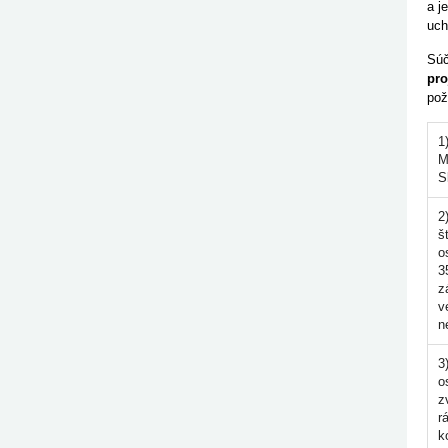
a j
uch
Súč
pro
pož
1
M
S
2
š
o
3
z
v
n
3
o
z
r
k