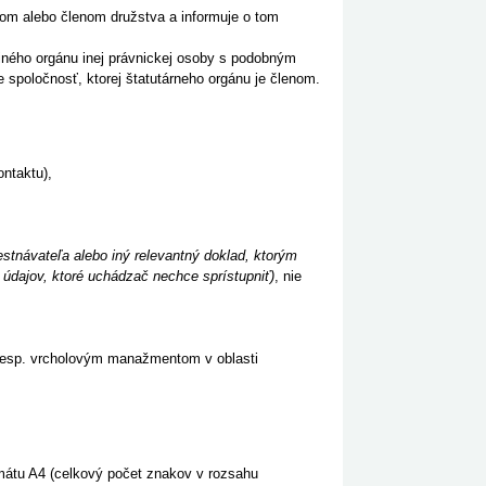
árom alebo členom družstva a informuje o tom
 iného orgánu inej právnickej osoby s podobným
 spoločnosť, ktorej štatutárneho orgánu je členom.
ontaktu),
stnávateľa alebo iný relevantný doklad, ktorým
údajov, ktoré uchádzač nechce sprístupniť)
, nie
 resp. vrcholovým manažmentom v oblasti
rmátu A4 (celkový počet znakov v rozsahu