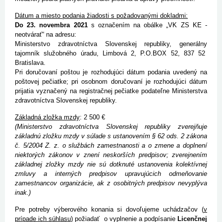
Dátum a miesto podania žiadosti s požadovanými dokladmi:
Do 23. novembra 2021
s označením na obálke „VK ZS KE -
neotvárať“ na adresu:
Ministerstvo zdravotníctva Slovenskej republiky, generálny
tajomník služobného úradu, Limbová 2, P.O.BOX 52, 837 52
Bratislava.
Pri doručovaní poštou je rozhodujúci dátum podania uvedený na
poštovej pečiatke; pri osobnom doručovaní je rozhodujúci dátum
prijatia vyznačený na registračnej pečiatke podateľne Ministerstva
zdravotníctva Slovenskej republiky.
Základná zložka mzdy
: 2 500 €
(Ministerstvo zdravotníctva Slovenskej republiky zverejňuje
základnú zložku mzdy v súlade s ustanovením § 62 ods. 2 zákona
č. 5/2004 Z. z. o službách zamestnanosti a o zmene a doplnení
niektorých zákonov v znení neskorších predpisov; zverejnením
základnej zložky mzdy nie sú dotknuté ustanovenia kolektívnej
zmluvy a interných predpisov upravujúcich odmeňovanie
zamestnancov organizácie, ak z osobitných predpisov nevyplýva
inak.)
Pre potreby výberového konania si dovoľujeme uchádzačov (
v
prípade ich súhlasu
) požiadať o vyplnenie a podpísanie
Licenčnej