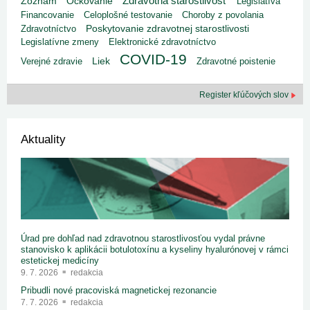
Zdravotná starostlivosť
Zoznam
Očkovanie
Legislatíva
Financovanie
Celoplošné testovanie
Choroby z povolania
Poskytovanie zdravotnej starostlivosti
Zdravotníctvo
Legislatívne zmeny
Elektronické zdravotníctvo
COVID-19
Liek
Verejné zdravie
Zdravotné poistenie
Register kľúčových slov
Aktuality
Úrad pre dohľad nad zdravotnou starostlivosťou vydal právne
stanovisko k aplikácii botulotoxínu a kyseliny hyalurónovej v rámci
estetickej medicíny
9. 7. 2026
redakcia
Pribudli nové pracoviská magnetickej rezonancie
7. 7. 2026
redakcia