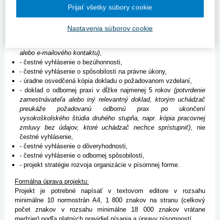
perspektívy a spôsoby uplatnenia projektu v praxi.
Prijať všetky súbory cookie
Zoznam požadovaných dokladov:
Nastavenia súborov cookie
- písomná žiadosť o účasť na výberovom konaní,
- profesijný štruktúrovaný životopis
(vrátane telefonického
alebo e-mailového kontaktu)
,
- čestné vyhlásenie o bezúhonnosti,
- čestné vyhlásenie o spôsobilosti na právne úkony,
- úradne osvedčená kópia dokladu o požadovanom vzdelaní,
- doklad o odbornej praxi v dĺžke najmenej 5 rokov
(potvrdenie
zamestnávateľa alebo iný relevantný doklad, ktorým uchádzač
preukáže požadovanú odbornú prax po ukončení
vysokoškolského štúdia druhého stupňa, napr. kópia pracovnej
zmluvy bez údajov, ktoré uchádzač nechce sprístupniť)
, nie
čestné vyhlásenie,
- čestné vyhlásenie o dôveryhodnosti,
- čestné vyhlásenie o odbornej spôsobilosti,
- projekt stratégie rozvoja organizácie v písomnej forme.
Formálna úprava projektu:
Projekt je potrebné napísať v textovom editore v rozsahu
minimálne 10 normostrán A4, 1 800 znakov na stranu (celkový
počet znakov v rozsahu minimálne 18 000 znakov vrátane
medzier) podľa platných pravidiel písania a úpravy písomností.