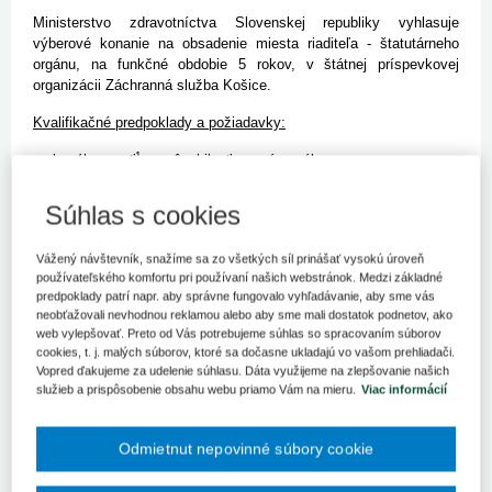
Ministerstvo zdravotníctva Slovenskej republiky vyhlasuje
výberové konanie na obsadenie miesta riaditeľa - štatutárneho
orgánu, na funkčné obdobie 5 rokov, v štátnej príspevkovej
organizácii Záchranná služba Košice.
Kvalifikačné predpoklady a požiadavky:
1
- bezúhonnosť
a spôsobilosť na právne úkony,
- vysokoškolské vzdelanie druhého stupňa,
- odborná prax 5 rokov
(po ukončení vysokoškolského štúdia
Súhlas s cookies
druhého stupňa)
,
- dôveryhodnosť
(za dôveryhodnú osobu sa považuje fyzická
Vážený návštevník, snažíme sa zo všetkých síl prinášať vysokú úroveň
osoba, ktorá nekoná v rozpore so spoločenskými pravidlami
používateľského komfortu pri používaní našich webstránok. Medzi základné
a morálnymi hodnotami)
,
predpoklady patrí napr. aby správne fungovalo vyhľadávanie, aby sme vás
- odborná spôsobilosť
(za odborne spôsobilú sa považuje fyzická
neobťažovali nevhodnou reklamou alebo aby sme mali dostatok podnetov, ako
osoba, ktorá má odbornú prax v oblasti zdravotníctva,
web vylepšovať. Preto od Vás potrebujeme súhlas so spracovaním súborov
poisťovníctva, práva, ekonómie alebo iných príbuzných
cookies, t. j. malých súborov, ktoré sa dočasne ukladajú vo vašom prehliadači.
odboroch)
,
Vopred ďakujeme za udelenie súhlasu. Dáta využijeme na zlepšovanie našich
- Projekt stratégie rozvoja organizácie
zameraný na
služieb a prispôsobenie obsahu webu priamo Vám na mieru.
Viac informácií
zabezpečenie vyrovnaného hospodárenia, zefektívnenie chodu
organizácie, zvýšenie efektívnosti vo využívaní finančných
Odmietnut nepovinné súbory cookie
zdrojov, personálnu politiku, riešenie aktuálnych problémov,
presné definovanie cieľa projektu a spôsobu na jeho dosiahnutie,