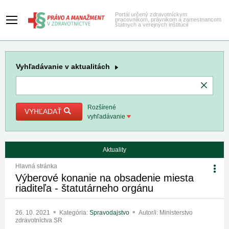
Portál určený zdravotníckym
pracovníkom, právnikom a zamestnancom
štátnych a verejných inštitúcií
Vyhľadávanie
v aktualitách
Rozšírené
VYHĽADAŤ
vyhľadávanie
Aktuality
Hlavná stránka
Výberové konanie na obsadenie miesta
riaditeľa - štatutárneho orgánu
26. 10. 2021
Kategória:
Spravodajstvo
Autor/i: Ministerstvo
zdravotníctva SR