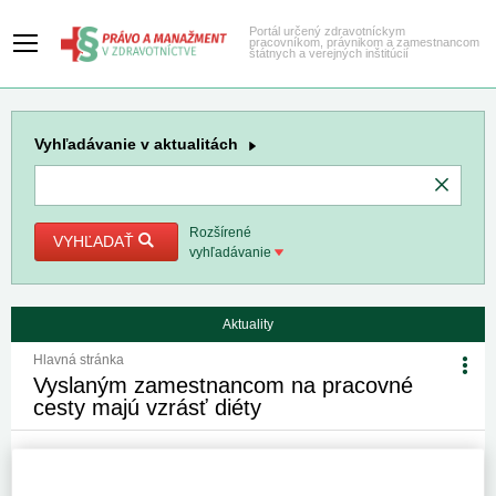
Portál určený zdravotníckym
pracovníkom, právnikom a zamestnancom
štátnych a verejných inštitúcií
Vyhľadávanie
v aktualitách
Rozšírené
VYHĽADAŤ
vyhľadávanie
Aktuality
Hlavná stránka
Vyslaným zamestnancom na pracovné
cesty majú vzrásť diéty
19. 3. 2018
Kategória:
Spravodajstvo