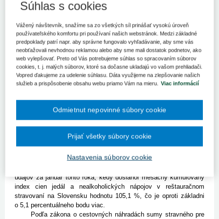
Vyslaní zamestnanci na pracovnú cestu si finančne prilepšia.
Súhlas s cookies
Ministerstvo práce totiž navrhuje zvýšiť cestovné náhrady, teda
tzv. diéty.
Vážený návštevník, snažíme sa zo všetkých síl prinášať vysokú úroveň
používateľského komfortu pri používaní našich webstránok. Medzi základné
Bratislava 19. marca (TASR) - Rezort práce o tom informuje
predpoklady patrí napr. aby správne fungovalo vyhľadávanie, aby sme vás
v predbežnej informácii zverejnenej na legislatívno-právnom portáli
neobťažovali nevhodnou reklamou alebo aby sme mali dostatok podnetov, ako
Slov-lex. Naposledy sa zamestnancom diéty zvýšili od 1.
web vylepšovať. Preto od Vás potrebujeme súhlas so spracovaním súborov
decembra 2016.
cookies, t. j. malých súborov, ktoré sa dočasne ukladajú vo vašom prehliadači.
Dôvodom navýšenia cestovných náhrad je rast cien jedál
Vopred ďakujeme za udelenie súhlasu. Dáta využijeme na zlepšovanie našich
služieb a prispôsobenie obsahu webu priamo Vám na mieru.
Viac informácií
a nealkoholických nápojov v reštauračnom stravovaní. Rezort
práce preto navrhuje upraviť výšku diét pre zamestnancov, ktorí
vycestujú na pracovnú cestu.
Odmietnut nepovinné súbory cookie
Suma stravného pre pracovné cesty v časovom pásme päť až
12 hodín sa má zvýšiť o 30 centov na 4,80 eura. Nad 12 hodín až
18 hodín má suma stravného vzrásť na 7,10 eura zo súčasnej
Prijať všetky súbory cookie
úrovne 6,70 eura. Zamestnanci, ktorých pracovná cesta bude trvať
nad 18 hodín, majú po novom dostať 10,90 eura namiesto 10,30
Nastavenia súborov cookie
eura.
Sumy stravného sa majú upraviť na základe štatistických
údajov za január tohto roka, kedy dosiahol mesačný kumulovaný
index cien jedál a nealkoholických nápojov v reštauračnom
stravovaní na Slovensku hodnotu 105,1 %, čo je oproti základni
o 5,1 percentuálneho bodu viac.
Podľa zákona o cestovných náhradách sumy stravného pre