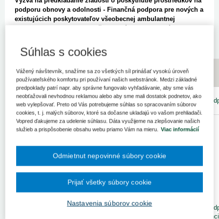
Výzva na predkladanie žiadostí o poskytnutie prostriedkov na
podporu obnovy a odolnosti - Finančná podpora pre nových a
existujúcich poskytovateľov všeobecnej ambulantnej
starostlivosti na zriadenie všeobecných ambulancií v
nedostatkových oblastiach.
Súhlas s cookies
pdf
Vážený návštevník, snažíme sa zo všetkých síl prinášať vysokú úroveň
č.
Názov
súbor
súbor
používateľského komfortu pri používaní našich webstránok. Medzi základné
predpoklady patrí napr. aby správne fungovalo vyhľadávanie, aby sme vás
Kompletný
neobťažovali nevhodnou reklamou alebo aby sme mali dostatok podnetov, ako
materiál
web vylepšovať. Preto od Vás potrebujeme súhlas so spracovaním súborov
cookies, t. j. malých súborov, ktoré sa dočasne ukladajú vo vašom prehliadači.
Vopred ďakujeme za udelenie súhlasu. Dáta využijeme na zlepšovanie našich
Výzva na
služieb a prispôsobenie obsahu webu priamo Vám na mieru.
Viac informácií
predkladanie
žiadostí o
poskytnutie
Odmietnut nepovinné súbory cookie
prostriedkov
mechanizmu na
podporu obnovy
Prijať všetky súbory cookie
a odolnosti
Finančná
Nastavenia súborov cookie
podpora pre
00
nových a