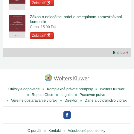
Zobraziť
Zákon o nelegálnej práci a nelegálnom zamestnávaní -
komentár
Cena: 15.90 Eur
Zobraziť
E-shop
Otázky a odpovede
Komplexné právne predpisy
Wolters Kluwer
Ropo a Obce
Legalis
Pracovné právo
Verejné obstarávanie v praxi
Direktor
Dane a účtovníctvo v praxi
O portáli
Kontakt
Všeobecné podmienky