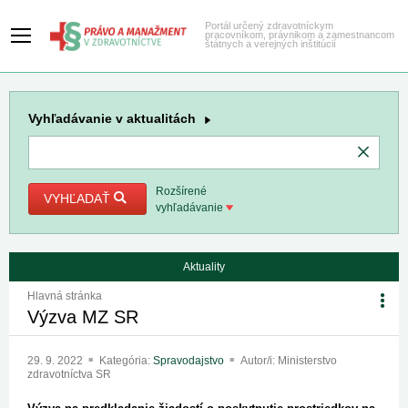
Portál určený zdravotníckym
pracovníkom, právnikom a zamestnancom
štátnych a verejných inštitúcií
Vyhľadávanie
v aktualitách
Rozšírené
VYHĽADAŤ
vyhľadávanie
Aktuality
Hlavná stránka
Výzva MZ SR
29. 9. 2022
Kategória:
Spravodajstvo
Autor/i: Ministerstvo
zdravotníctva SR