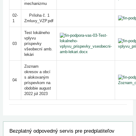
mechanizmu
02-
Príloha č. 1
1
Zmluvy_VZP.pdf
Test lokálneho
vplyvu
03
príspevky
všeobecní amb.
lekári
Zoznam
okresov a obcí
s alokovaným
04
príspevkom na
obdobie august
2022 júl 2023
Bezplatný odpovedný servis pre predplatiteľov