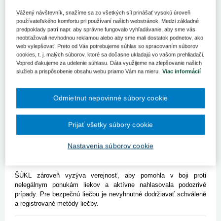
ŠUKL
Vážený návštevník, snažíme sa zo všetkých síl prinášať vysokú úroveň
Štátny ústav pre kontrolu liečiv (ŠÚKL) spoločným vyhlásením s
používateľského komfortu pri používaní našich webstránok. Medzi základné
Európskou liekovou agentúrou (EMA) a vedúcimi predstaviteľmi
predpoklady patrí napr. aby správne fungovalo vyhľadávanie, aby sme vás
neobťažovali nevhodnou reklamou alebo aby sme mali dostatok podnetov, ako
liekových agentúr Európskej únie upozorňujú na vážne riziká
web vylepšovať. Preto od Vás potrebujeme súhlas so spracovaním súborov
spojené s používaním neregistrovaných liekov na inovatívnu
cookies, t. j. malých súborov, ktoré sa dočasne ukladajú vo vašom prehliadači.
liečbu, známych ako advanced therapy medicinal products
Vopred ďakujeme za udelenie súhlasu. Dáta využijeme na zlepšovanie našich
(ATMPs).
služieb a prispôsobenie obsahu webu priamo Vám na mieru.
Viac informácií
Tieto lieky, ktoré nie sú schválené príslušnými autoritami, môžu
pacientom spôsobiť závažné zdravotné komplikácie a neponúkajú
Odmietnut nepovinné súbory cookie
záruku účinnosti, bezpečnosti či kvality. ŠÚKL varuje, že
poskytovatelia neregistrovaných ATMPs využívajú ťažkú situáciu
pacientov s onkologickými a chronickými ochoreniami, často za
Prijať všetky súbory cookie
vysoké finančné náklady. Slovenskí pacienti, obzvlášť obozretní
voči reklamám zahraničných kliník, by sa mali pred užívaním
Nastavenia súborov cookie
takýchto liekov poradiť so svojím lekárom a veriť len riadne
schváleným liekom.
ŠÚKL zároveň vyzýva verejnosť, aby pomohla v boji proti
nelegálnym ponukám liekov a aktívne nahlasovala podozrivé
prípady. Pre bezpečnú liečbu je nevyhnutné dodržiavať schválené
a registrované metódy liečby.