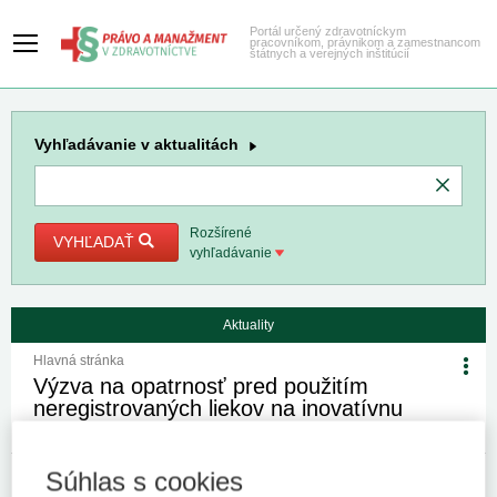
Portál určený zdravotníckym
pracovníkom, právnikom a zamestnancom
štátnych a verejných inštitúcií
Vyhľadávanie
v aktualitách
Rozšírené
VYHĽADAŤ
vyhľadávanie
Aktuality
Hlavná stránka
Výzva na opatrnosť pred použitím
neregistrovaných liekov na inovatívnu
liečbu
Súhlas s cookies
31. 3. 2025
Kategória:
Spravodajstvo
Autor/i: redakcia
Zdroj: