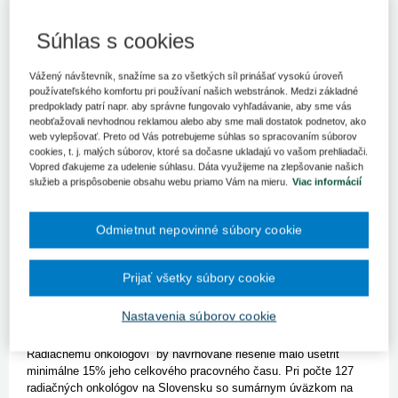
11. 4. 2023
Kategória:
Spravodajstvo
Autor/i: Ministerstvo
zdravotníctva SR
Súhlas s cookies
Všetkých 11 subjektov, ktoré žiadali o podporu v tejto výzve,
splnilo jej podmienky a môžu tak čerpať alokované
Vážený návštevník, snažíme sa zo všetkých síl prinášať vysokú úroveň
prostriedky z Plánu obnovy a odolnosti SR. Pre tisíce, najmä
používateľského komfortu pri používaní našich webstránok. Medzi základné
onkologických pacientov, to bude v blízkej dobe znamenať
predpoklady patrí napr. aby správne fungovalo vyhľadávanie, aby sme vás
skrátenie čakacích dôb na rádioterapiu, ako aj vyššiu kvalitu
neobťažovali nevhodnou reklamou alebo aby sme mali dostatok podnetov, ako
web vylepšovať. Preto od Vás potrebujeme súhlas so spracovaním súborov
poskytovanej zdravotnej starostlivosti.
cookies, t. j. malých súborov, ktoré sa dočasne ukladajú vo vašom prehliadači.
Vopred ďakujeme za udelenie súhlasu. Dáta využijeme na zlepšovanie našich
Cieľom výzvy vyhlásenej v auguste 2022:
služieb a prispôsobenie obsahu webu priamo Vám na mieru.
Viac informácií
https://www.health.gov.sk/Clanok?plan-obnovy-radioterapia je
zabezpečiť softvérové a hardvérové vybavenie, ktoré podporuje
automatizované kontúrovanie rizikových orgánov (OAR) tak, aby
Odmietnut nepovinné súbory cookie
sa skrátil čas kontúrovania OAR, čím sa zvýši kvalita zdravotnej
starostlivosti o onkologických pacientov pri radiačnej liečbe. V
súčasnosti každý radiačný onkológ strávi v priemere 30% až 50%
Prijať všetky súbory cookie
svojho pracovného času segmentáciou (kontúrovaním) rezov z
počítačovej tomografie. Cieľom tohto projektu je teda skrátiť
Nastavenia súborov cookie
priemerný čas, ktorý radiačný onkológ strávi pri kontúrovaní
rizikových orgánov minimálne o 50% oproti aktuálnemu stavu.
Radiačnému onkológovi by navrhované riešenie malo ušetriť
minimálne 15% jeho celkového pracovného času. Pri počte 127
radiačných onkológov na Slovensku so sumárnym úväzkom na