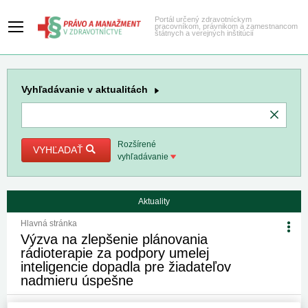
Portál určený zdravotníckym
pracovníkom, právnikom a zamestnancom
štátnych a verejných inštitúcií
Vyhľadávanie
v aktualitách
Rozšírené
VYHĽADAŤ
vyhľadávanie
Aktuality
Hlavná stránka
Výzva na zlepšenie plánovania
rádioterapie za podpory umelej
inteligencie dopadla pre žiadateľov
nadmieru úspešne