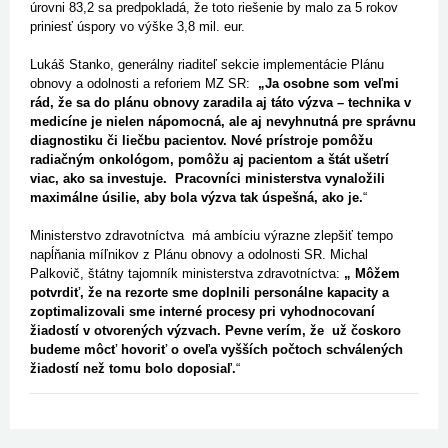
úrovni 83,2 sa predpokladá, že toto riešenie by malo za 5 rokov
priniesť úspory vo výške 3,8 mil. eur.
Lukáš Stanko, generálny riaditeľ sekcie implementácie Plánu
obnovy a odolnosti a reforiem MZ SR:
„Ja osobne som veľmi
rád, že sa do plánu obnovy zaradila aj táto výzva – technika v
medicíne je nielen nápomocná, ale aj nevyhnutná pre správnu
diagnostiku či liečbu pacientov. Nové prístroje pomôžu
radiačným onkológom, pomôžu aj pacientom a štát ušetrí
viac, ako sa investuje. Pracovníci ministerstva vynaložili
maximálne úsilie, aby bola výzva tak úspešná, ako je.
“
Ministerstvo zdravotníctva má ambíciu výrazne zlepšiť tempo
napĺňania míľnikov z Plánu obnovy a odolnosti SR. Michal
Palkovič, štátny tajomník ministerstva zdravotníctva:
„ Môžem
potvrdiť, že na rezorte sme doplnili personálne kapacity a
zoptimalizovali sme interné procesy pri vyhodnocovaní
žiadostí v otvorených výzvach. Pevne verím, že už čoskoro
budeme môcť hovoriť o oveľa vyšších počtoch schválených
žiadostí než tomu bolo doposiaľ.
“