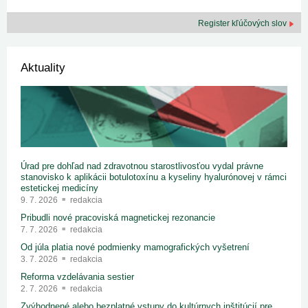
Register kľúčových slov
Aktuality
Úrad pre dohľad nad zdravotnou starostlivosťou vydal právne
stanovisko k aplikácii botulotoxínu a kyseliny hyalurónovej v rámci
estetickej medicíny
9. 7. 2026
redakcia
Pribudli nové pracoviská magnetickej rezonancie
7. 7. 2026
redakcia
Od júla platia nové podmienky mamografických vyšetrení
3. 7. 2026
redakcia
Reforma vzdelávania sestier
2. 7. 2026
redakcia
Zvýhodnené alebo bezplatné vstupy do kultúrnych inštitúcií pre