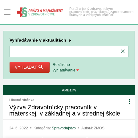
Portál určený zdravotníckym
pracovníkom, právnikom a zamestnancom
štátnych a verejných inštitúcií
Vyhľadávanie
v aktualitách
Rozšírené
VYHĽADAŤ
vyhľadávanie
Aktuality
Hlavná stránka
Výzva Zdravotnícky pracovník v
materskej, v základnej a v strednej škole
24. 6. 2022
Kategória:
Spravodajstvo
Autor/i: ZMOS