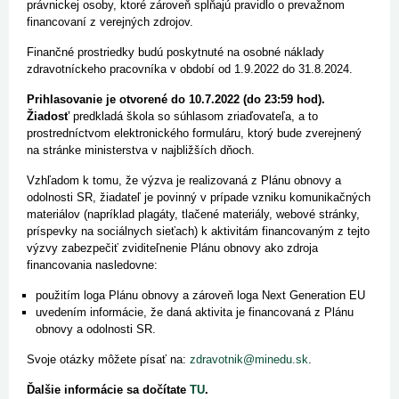
právnickej osoby, ktoré zároveň spĺňajú pravidlo o prevažnom
financovaní z verejných zdrojov.
Finančné prostriedky budú poskytnuté na osobné náklady
zdravotníckeho pracovníka v období od 1.9.2022 do 31.8.2024.
Prihlasovanie je otvorené do 10.7.2022 (do 23:59 hod).
Žiadosť
predkladá škola so súhlasom zriaďovateľa, a to
prostredníctvom elektronického formuláru, ktorý bude zverejnený
na stránke ministerstva v najbližších dňoch.
Vzhľadom k tomu, že výzva je realizovaná z Plánu obnovy a
odolnosti SR, žiadateľ je povinný v prípade vzniku komunikačných
materiálov (napríklad plagáty, tlačené materiály, webové stránky,
príspevky na sociálnych sieťach) k aktivitám financovaným z tejto
výzvy zabezpečiť zviditeľnenie Plánu obnovy ako zdroja
financovania nasledovne:
použitím loga Plánu obnovy a zároveň loga Next Generation EU
uvedením informácie, že daná aktivita je financovaná z Plánu
obnovy a odolnosti SR.
Svoje otázky môžete písať na:
zdravotnik@minedu.sk
.
Ďalšie informácie sa dočítate
TU
.