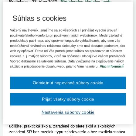
Bratislava – 23. júna 2022 -
Ministerstvo školstva, vedy,
výskumu a športu SR
vyhlásilo v rámci Plánu obnovy a
odolnosti Slovenskej republiky výzvu na predkladanie
Súhlas s cookies
žiadostí na Zdravotníckeho pracovníka v materskej,
v základnej a v strednej škole.
Vážený návštevník, snažíme sa zo všetkých síl prinášať vysokú úroveň
Cieľom výzvy je
podpora materských, základných a stredných
používateľského komfortu pri používaní našich webstránok. Medzi základné
škôl prostredníctvom zamestnania zdravotníckeho pracovníka ako
predpoklady patrí napr. aby správne fungovalo vyhľadávanie, aby sme vás
neobťažovali nevhodnou reklamou alebo aby sme mali dostatok podnetov, ako
nepedagogického zamestnanca na poskytovanie zdravotnej a
web vylepšovať. Preto od Vás potrebujeme súhlas so spracovaním súborov
ošetrovateľskej starostlivosti, realizáciu skríningu s cieľom
cookies, t. j. malých súborov, ktoré sa dočasne ukladajú vo vašom prehliadači.
včasnej identifikácie zdravotných problémov u detí a žiakov,
Vopred ďakujeme za udelenie súhlasu. Dáta využijeme na zlepšovanie našich
preventívne a poradenské aktivity v oblasti podpory zdravého
služieb a prispôsobenie obsahu webu priamo Vám na mieru.
Viac informácií
životného štýlu a prevencie ochorení a ďalšie činnosti. Jedná sa
o pilotné overovanie tejto pozície na školách.
Odmietnut nepovinné súbory cookie
Oprávnenými žiadateľmi sú
:
Materská škola, špeciálna
materská škola, materská škola ako súčasť základnej školy
s materskou školou, materská škola ako organizačná zložka
Prijať všetky súbory cookie
spojenej školy, základná škola, špeciálna základná škola, spojená
škola, ktorá má organizačnú zložku základná škola stredná školy,
Nastavenia súborov cookie
špeciálna stredná škola, odborné učilište, praktická škola, spojené
školy, ktoré majú organizačnú zložku stredná škola, odborné
učilište, praktická škola, zaradené do siete škôl a školských
zariadení SR bez rozdielu typu zriaďovateľa a bez rozdielu statusu