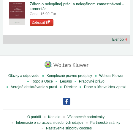
Zákon o nelegálnej práci a nelegálnom zamestnávaní -
komentár
Cena: 15.90 Eur
Zobraziť
E-shop
Otázky a odpovede
Komplexné právne predpisy
Wolters Kluwer
Ropo a Obce
Legalis
Pracovné právo
Verejné obstarávanie v praxi
Direktor
Dane a účtovníctvo v praxi
O portáli
Kontakt
Všeobecné podmienky
Ïnformácie o spracovaní osobných údajov
Partnerské stránky
Nastavenie súborov cookies