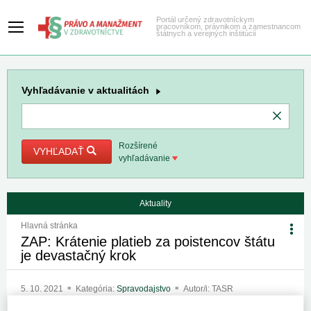
Portál určený zdravotníckym
pracovníkom, právnikom a zamestnancom
štátnych a verejných inštitúcií
Vyhľadávanie
v aktualitách
Rozšírené
VYHĽADAŤ
vyhľadávanie
Aktuality
Hlavná stránka
ZAP: Krátenie platieb za poistencov štátu
je devastačný krok
5. 10. 2021
Kategória:
Spravodajstvo
Autor/i: TASR