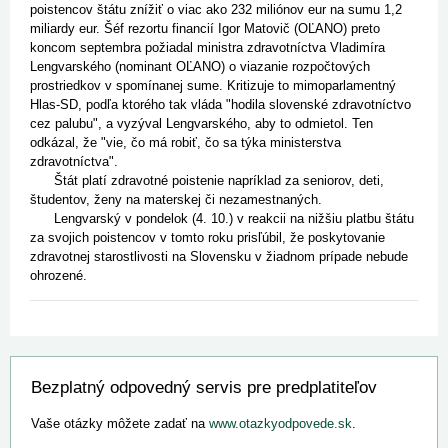
poistencov štátu znížiť o viac ako 232 miliónov eur na sumu 1,2
miliardy eur. Šéf rezortu financií Igor Matovič (OĽANO) preto
koncom septembra požiadal ministra zdravotníctva Vladimíra
Lengvarského (nominant OĽANO) o viazanie rozpočtových
prostriedkov v spomínanej sume. Kritizuje to mimoparlamentný
Hlas-SD, podľa ktorého tak vláda "hodila slovenské zdravotníctvo
cez palubu", a vyzýval Lengvarského, aby to odmietol. Ten
odkázal, že "vie, čo má robiť, čo sa týka ministerstva
zdravotníctva".
Štát platí zdravotné poistenie napríklad za seniorov, deti,
študentov, ženy na materskej či nezamestnaných.
Lengvarský v pondelok (4. 10.) v reakcii na nižšiu platbu štátu
za svojich poistencov v tomto roku prisľúbil, že poskytovanie
zdravotnej starostlivosti na Slovensku v žiadnom prípade nebude
ohrozené.
Bezplatný odpovedný servis pre predplatiteľov
Vaše otázky môžete zadať na
www.otazkyodpovede.sk
.