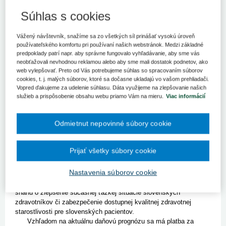
Bratislava 5. októbra (TASR) - Zväz ambulantných
poskytovateľov (ZAP) považuje krátenie platieb za poistencov
Súhlas s cookies
štátu v poslednom kvartáli tohto roka o približne dve tretiny z
pôvodnej sumy za "nepochopiteľný a devastačný krok". Pre
Vážený návštevník, snažíme sa zo všetkých síl prinášať vysokú úroveň
TASR to uviedla prezidentka zväzu Jaroslava Orosová.
používateľského komfortu pri používaní našich webstránok. Medzi základné
predpoklady patrí napr. aby správne fungovalo vyhľadávanie, aby sme vás
Zväz pritom hovorí o poklese z platieb z 358 miliónov eur na 125,5
neobťažovali nevhodnou reklamou alebo aby sme mali dostatok podnetov, ako
milióna eur. Poukázal pritom na kritickú personálnu a materiálnu
web vylepšovať. Preto od Vás potrebujeme súhlas so spracovaním súborov
situáciu v zdravotníctve, ktorú navyše zhoršuje pandémia nového
cookies, t. j. malých súborov, ktoré sa dočasne ukladajú vo vašom prehliadači.
koronavírusu, ale aj na to, že zdravotníctvo je "chronicky
Vopred ďakujeme za udelenie súhlasu. Dáta využijeme na zlepšovanie našich
podfinancované".
služieb a prispôsobenie obsahu webu priamo Vám na mieru.
Viac informácií
"Chýbajú nám lekári pri lôžku, všeobecní lekári, špecialisti, ale
i sestry a ostatný personál a zdravotná starostlivosť je
Odmietnut nepovinné súbory cookie
poskytovaná v chátrajúcich budovách často v havarijnom stave.
Práve teraz, keď najviac očakávame urýchlené dofinancovanie a
riešenie situácie, vidí štát priestor na krátenie," zhodnotila
Prijať všetky súbory cookie
Orosová.
ZAP navyše poukázal na to, že aktuálne dochádza k
Nastavenia súborov cookie
odsúvaniu plánovaných výkonov pre nedostatok personálu a
kapacít. Takýto krok preto podľa zväzu nemožno vnímať ako
snahu o zlepšenie súčasnej ťažkej situácie slovenských
zdravotníkov či zabezpečenie dostupnej kvalitnej zdravotnej
starostlivosti pre slovenských pacientov.
Vzhľadom na aktuálnu daňovú prognózu sa má platba za