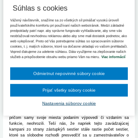
Hromadné výpovede sestier neohrozia podľa ministerstva
Súhlas s cookies
zdravotníctva poskytovanie zdravotnej starostlivosti. "Apelujeme
na zástupkyne sestier, aby prestali s bezdôvodným zastrašovaním
verejnosti. Sme v každodennom kontakte s riaditeľmi jednotlivých
Vážený návštevník, snažíme sa zo všetkých síl prinášať vysokú úroveň
nemocníc a pokiaľ ide o zabezpečenie poskytovania zdravotnej
používateľského komfortu pri používaní našich webstránok. Medzi základné
starostlivosti, stále platí, že toto ohrozené nebude," reagoval na
predpoklady patrí napr. aby správne fungovalo vyhľadávanie, aby sme vás
neobťažovali nevhodnou reklamou alebo aby sme mali dostatok podnetov, ako
dnešné vyhlásenia sestier hovorca rezortu Peter Bubla.
web vylepšovať. Preto od Vás potrebujeme súhlas so spracovaním súborov
cookies, t. j. malých súborov, ktoré sa dočasne ukladajú vo vašom prehliadači.
Bratislava 7. januára (TASR) - Hromadné výpovede sestier
Vopred ďakujeme za udelenie súhlasu. Dáta využijeme na zlepšovanie našich
neohrozia podľa ministerstva zdravotníctva poskytovanie
služieb a prispôsobenie obsahu webu priamo Vám na mieru.
Viac informácií
zdravotnej starostlivosti. "Apelujeme na zástupkyne sestier, aby
prestali s bezdôvodným zastrašovaním verejnosti. Sme v
každodennom kontakte s riaditeľmi jednotlivých nemocníc a pokiaľ
Odmietnut nepovinné súbory cookie
ide o zabezpečenie poskytovania zdravotnej starostlivosti, stále
platí, že toto ohrozené nebude," reagoval na dnešné vyhlásenia
sestier hovorca rezortu Peter Bubla.
Prijať všetky súbory cookie
Ministerstvo poukazuje, že sestier, ktoré stiahli výpoveď v
siedmich štátnych nemocniciach, pribúda. "Chápeme, že
Nastavenia súborov cookie
predstaviteľky sestier sú nervózne, keďže svoje kolegyne dotlačili
do výpovedí len na základe vykonštruovaných dezinformácií,
pričom samy svoje miesta podaním výpovedí či vzdaním sa
funkcie, neohrozili. Teší nás, že napriek tejto zavádzajúcej
kampani zo strany zástupkýň sestier stále rastie počet sestier,
ktoré sa slobodne rozhodli presvedčiť sa u zamestnávateľov o