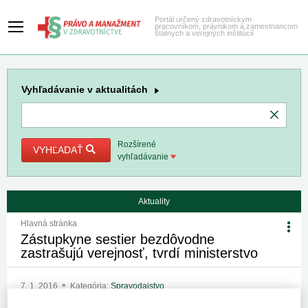
Portál určený zdravotníckym
pracovníkom, právnikom a zamestnancom
štátnych a verejných inštitúcií
Vyhľadávanie
v aktualitách
Rozšírené
VYHĽADAŤ
vyhľadávanie
Aktuality
Hlavná stránka
Zástupkyne sestier bezdôvodne
zastrašujú verejnosť, tvrdí ministerstvo
7. 1. 2016
Kategória:
Spravodajstvo