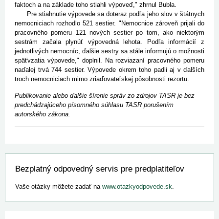
faktoch a na základe toho stiahli výpoveď," zhrnul Bubla.
Pre stiahnutie výpovede sa doteraz podľa jeho slov v štátnych
nemocniciach rozhodlo 521 sestier. "Nemocnice zároveň prijali do
pracovného pomeru 121 nových sestier po tom, ako niektorým
sestrám začala plynúť výpovedná lehota. Podľa informácií z
jednotlivých nemocníc, ďalšie sestry sa stále informujú o možnosti
späťvzatia výpovede," doplnil. Na rozviazaní pracovného pomeru
naďalej trvá 744 sestier. Výpovede okrem toho padli aj v ďalších
troch nemocniciach mimo zriaďovateľskej pôsobnosti rezortu.
Publikovanie alebo ďalšie šírenie správ zo zdrojov TASR je bez
predchádzajúceho písomného súhlasu TASR porušením
autorského zákona.
Bezplatný odpovedný servis pre predplatiteľov
Vaše otázky môžete zadať na
www.otazkyodpovede.sk
.