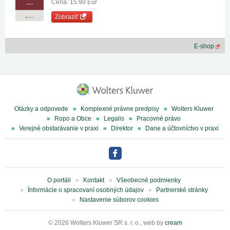
Cena: 15.90 Eur
Zobraziť
E-shop
Otázky a odpovede
Komplexné právne predpisy
Wolters Kluwer
Ropo a Obce
Legalis
Pracovné právo
Verejné obstarávanie v praxi
Direktor
Dane a účtovníctvo v praxi
O portáli
Kontakt
Všeobecné podmienky
Ïnformácie o spracovaní osobných údajov
Partnerské stránky
Nastavenie súborov cookies
© 2026 Wolters Kluwer SR s. r. o., web by
cream