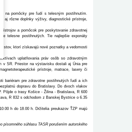
uje na pomôcky pre ľudí s telesným postihnutím.
e aj rôzne doplnky výživy, diagnostické prístroje,
rístrojov a pomôcok pre poskytovanie zdravotnej
pre telesne postihnutých. Tie najlepšie exponáty
listov, ktorí získavajú nové poznatky a vedomosti
ktívach uplatňovania práv osôb so zdravotným
 v SR. Priestor na výstavisku dostali aj Únia pre
gnetoterapeutické prístroje, matrace, lasery či
 bariéram pre zdravotne postihnutých ľudí a ich
ezplatnú dopravu do Bratislavy. Do dvoch vlakov
Pôjde o trasy Košice - Žilina - Bratislava, R 600
lava, R 832 s odchodom z Banskej Bystrice o 6.35
.00 h do 18.00 h. Držitelia preukazov ŤZP majú
ceho písomného súhlasu TASR porušením autorského