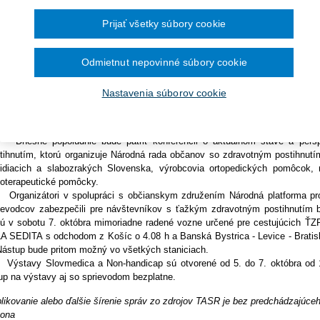
Ročník 2014
2016
čína šesťmesačné prechodné obdobie na
í s postihnutím.
Ročník 2013
2015
ronických služieb v elektronickej zdravotnej
Prijať všetky súbory cookie
Ročník 2012
2014
tislava 5. októbra (TASR) - Tento rok sa takmer 90 % expozícií sústreď
Ročník 2011
2013
azný priestor majú vozíky, ortézy, zdvíhacie plošiny, výťahy, schodolezy, al
Ročník 2010
2012
Ročník 2026
2011
tele či matrace.
Odmietnut nepovinné súbory cookie
2010
jica podujatí prináša tiež prehľad nových zdravotníckych technológií, p
rostlivosti a široké spektrum špecializovaných predmetov dennej potreby 
Nastavenia súborov cookie
ojujú o cenu Zlatá Incheba.
ľom podujatí je okrem ponuky produktov aj vytvorenie priestoru pre špecia
ovinkách z rôznych odvetví zdravotníctva.
šné popoludnie bude patriť konferencii o aktuálnom stave a perspe
tihnutím, ktorú organizuje Národná rada občanov so zdravotným postihnutím
idiacich a slabozrakých Slovenska, výrobcovia ortopedických pomôcok, ma
ioterapeutické pomôcky.
anizátori v spolupráci s občianskym združením Národná platforma proti
ievodcov zabezpečili pre návštevníkov s ťažkým zdravotným postihnutím b
ú v sobotu 7. októbra mimoriadne radené vozne určené pre cestujúcich ŤZP. 
A SEDITA s odchodom z Košíc o 4.08 h a Banská Bystrica - Levice - Bratis
Nástup bude pritom možný vo všetkých staniciach.
tavy Slovmedica a Non-handicap sú otvorené od 5. do 7. októbra od 10
up na výstavy aj so sprievodom bezplatne.
likovanie alebo ďalšie šírenie správ zo zdrojov TASR je bez predchádzajú
ona