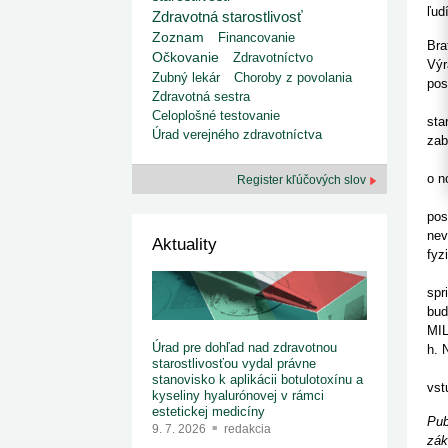
kategorizovaných liekov 1. 8....
Od 1. augusta 2026 sa za
ľud
Zdravotná starostlivosť
1. 7. 2026
redakcia
implementáciu nových elekt
Ministerstvo zdravotníctva zverejnilo aktualizovaný
Zoznam
Financovanie
knižke
Bra
zoznam kategori...
Očkovanie
Zdravotníctvo
Výr
29. 6. 2026
redakcia
Zubný lekár
Choroby z povolania
pos
Rezort zdravotníctva zverejnil zoznam
Zdravotná sestra
kategorizovaných špeciálnych ...
Dvo
Celoplošné testovanie
29. 6. 2026
redakcia
sta
Úrad verejného zdravotníctva
Výzva na podporu dostupnosti zdravotnej
zab
starostlivosti v centrách z...
Cie
22. 6. 2026
redakcia
o n
Register kľúčových slov
Dne
pos
nev
Aktuality
fyz
Org
spr
bud
MIL
Úrad pre dohľad nad zdravotnou
h. 
starostlivosťou vydal právne
Výs
stanovisko k aplikácii botulotoxínu a
vst
kyseliny hyalurónovej v rámci
estetickej medicíny
Pub
9. 7. 2026
redakcia
zák