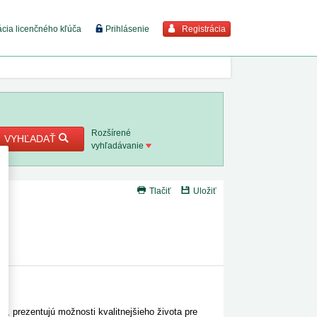
Registrácia
ácia licenčného kľúča
Prihlásenie
braziť viac
7. 8. 2026
Rozšírené
VYHĽADAŤ
vyhľadávanie
8. 8. 2026
Tlačiť
Uložiť
 18. 8.
ú
e
 2. 8.
 1. 8.
1. 8. 2026
, prezentujú možnosti kvalitnejšieho života pre