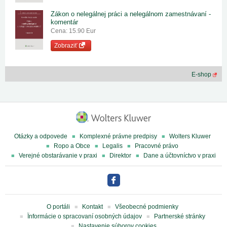
Zákon o nelegálnej práci a nelegálnom zamestnávaní -
komentár
Cena: 15.90 Eur
Zobraziť
E-shop
Otázky a odpovede
Komplexné právne predpisy
Wolters Kluwer
Ropo a Obce
Legalis
Pracovné právo
Verejné obstarávanie v praxi
Direktor
Dane a účtovníctvo v praxi
O portáli
Kontakt
Všeobecné podmienky
Ïnformácie o spracovaní osobných údajov
Partnerské stránky
Nastavenie súborov cookies