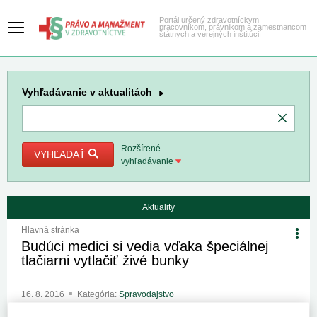
Portál určený zdravotníckym
pracovníkom, právnikom a zamestnancom
štátnych a verejných inštitúcií
Vyhľadávanie
v aktualitách
Rozšírené
VYHĽADAŤ
vyhľadávanie
Aktuality
Hlavná stránka
Budúci medici si vedia vďaka špeciálnej
tlačiarni vytlačiť živé bunky
16. 8. 2016
Kategória:
Spravodajstvo