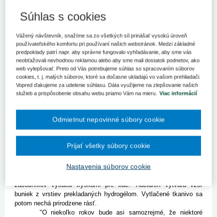
Budúci lekári, ktorí študujú na Univerzite Komenského (UK) v
Bratislave, si môžu vďaka novej 3D biotlačiarni vytlačiť živé
Súhlas s cookies
bunky.
Vážený návštevník, snažíme sa zo všetkých síl prinášať vysokú úroveň
Bratislava 16. augusta (TASR) - Budúci lekári, ktorí študujú na
používateľského komfortu pri používaní našich webstránok. Medzi základné
Univerzite Komenského (UK) v Bratislave, si môžu vďaka novej
predpoklady patrí napr. aby správne fungovalo vyhľadávanie, aby sme vás
3D biotlačiarni vytlačiť živé bunky. Tento prístroj na Ústave
neobťažovali nevhodnou reklamou alebo aby sme mali dostatok podnetov, ako
simulačného a virtuálneho medicínskeho vzdelávania Lekárskej
web vylepšovať. Preto od Vás potrebujeme súhlas so spracovaním súborov
fakulty UK má medikov zoznámiť s novými možnosťami v oblasti
cookies, t. j. malých súborov, ktoré sa dočasne ukladajú vo vašom prehliadači.
regeneratívnej medicíny.
Vopred ďakujeme za udelenie súhlasu. Dáta využijeme na zlepšovanie našich
„Bioprinting má mimoriadny potenciál do blízkej budúcnosti.
služieb a prispôsobenie obsahu webu priamo Vám na mieru.
Viac informácií
V budúcnosti bude už bežné vytlačiť náhradu poškodeného
tkaniva alebo orgánu z vlastných buniek pacienta. Predíde sa tak
Odmietnut nepovinné súbory cookie
odmietnutiu tkaniva pri transplantáciách a pacient tiež nebude
musieť podstupovať imunosupresívnu liečbu," uviedol priekopník
3D tlače v medicíne na Slovensku Andrej Thurzo.
Prijať všetky súbory cookie
Biotlačiareň, ktorá bude slúžiť pre študentov aj pedagógov, je
prvou svojho druhu na Slovensku. Prístroj realizuje tlač
Nastavenia súborov cookie
prostredníctvom dvoch hláv priamo na Petriho misku. Pri kultivácii
ľudských buniek sa biologický atrament umiestnený do
zásobníkov vytláča tryskami pre tlač. Tlačiareň vytvára vzor
buniek z vrstiev prekladaných hydrogélom. Vytlačené tkanivo sa
potom nechá prirodzene rásť.
"O niekoľko rokov bude asi samozrejmé, že niektoré