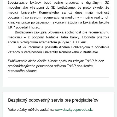
špecializácie lekárov budú bežne pracovať s digitálnymi 3D
modelmi ako výstupmi do 3D biotlačiarne. Je preto skvelé, že
medici Univerzity Komenského sa už dnes majú možnosť
oboznámiť so svetom regeneratívnej medicíny - možno reality ich
klinickej praxe po úspešnom skončení štúdia na Lekárskej fakulte
UK," povedal Thurzo.
Biotlačiareň zakúpila Slovenská spoločnosť pre regeneratívnu
medicínu – z podpory Nadácie Tatra banky. Hodnota prístroja
spolu s biologickým atramentom je vyše 10.000 eur.
TASR informácie poskytla Andrea Földváryová z oddelenia
vzťahov s verejnosťou Univerzity Komenského v Bratislave.
Publikovanie alebo ďalšie šírenie správ zo zdrojov TASR je bez
predchádzajúceho písomného súhlasu TASR porušením
autorského zákona.
Bezplatný odpovedný servis pre predplatiteľov
Vaše otázky môžete zadať na
www.otazkyodpovede.sk
.