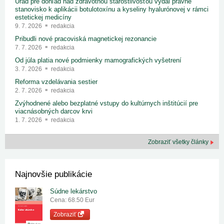
Úrad pre dohľad nad zdravotnou starostlivosťou vydal právne
stanovisko k aplikácii botulotoxínu a kyseliny hyalurónovej v rámci
estetickej medicíny
9. 7. 2026
redakcia
Pribudli nové pracoviská magnetickej rezonancie
7. 7. 2026
redakcia
Od júla platia nové podmienky mamografických vyšetrení
3. 7. 2026
redakcia
Reforma vzdelávania sestier
2. 7. 2026
redakcia
Zvýhodnené alebo bezplatné vstupy do kultúrnych inštitúcií pre
viacnásobných darcov krvi
1. 7. 2026
redakcia
Zobraziť všetky články
Najnovšie publikácie
Súdne lekárstvo
Cena: 68.50 Eur
Zobraziť