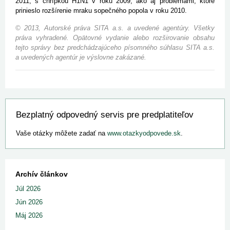
2011, s chrípkou H1N1 v roku 2009, ako aj problémami, ktoré
prinieslo rozšírenie mraku sopečného popola v roku 2010.
© 2013, Autorské práva SITA a.s. a uvedené agentúry. Všetky
práva vyhradené. Opätovné vydanie alebo rozširovanie obsahu
tejto správy bez predchádzajúceho písomného súhlasu SITA a.s.
a uvedených agentúr je výslovne zakázané.
Bezplatný odpovedný servis pre predplatiteľov
Vaše otázky môžete zadať na
www.otazkyodpovede.sk
.
Archív článkov
Júl 2026
Jún 2026
Máj 2026