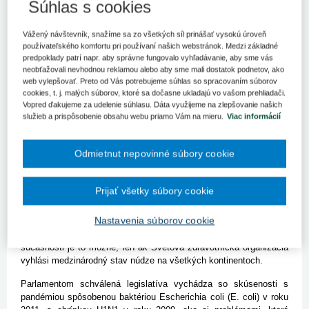
Súhlas s cookies
Európsky parlament schválil novú legislatívu, ktorá uľahčuje
členským štátom spoločný nákup vakcín a v prípade krízy
umožňuje vyhlásenie celoúnijného stavu núdze.
Vážený návštevník, snažíme sa zo všetkých síl prinášať vysokú úroveň
používateľského komfortu pri používaní našich webstránok. Medzi základné
BRATISLAVA 3. júla (SITA) - Európsky parlament (EP) presadil
predpoklady patrí napr. aby správne fungovalo vyhľadávanie, aby sme vás
systém spoločného nákupu vakcín, ktoré by tak mali byť pre
neobťažovali nevhodnou reklamou alebo aby sme mali dostatok podnetov, ako
jednotlivé krajiny Európskej únie lacnejšie. Týmto opatrením sa
web vylepšovať. Preto od Vás potrebujeme súhlas so spracovaním súborov
má zároveň zvýšiť flexibilita pri objednávkach a zabezpečiť
cookies, t. j. malých súborov, ktoré sa dočasne ukladajú vo vašom prehliadači.
Vopred ďakujeme za udelenie súhlasu. Dáta využijeme na zlepšovanie našich
spravodlivejší prístup k liekom. Informovalo o tom kancelária EP
služieb a prispôsobenie obsahu webu priamo Vám na mieru.
Viac informácií
na Slovensku. "Prístup k liekom bude spravodlivejší, nakoľko
budú k dispozícii za prijateľnejšie ceny. Ide o vítaný pokrok, najmä
z pohľadu menších členských štátov, ktoré si jednoducho nemohli
Odmietnut nepovinné súbory cookie
dovoliť premrštené ceny za lieky počas nedávnych pandémií,"
uviedol spravodajca Gilles Pargneaux.
Prijať všetky súbory cookie
Spoločné nákupy vakcín sú súčasťou balíka opatrení, ktoré v
stredu schválil EP. Nová legislatíva umožňuje aj vyhlásenie
Nastavenia súborov cookie
celoúnijného stavu núdze, počas ktorého by sa urýchlil proces
povoľovania potrebných liekov pri ohrození verejného zdravia. V
súčasnosti je to možné, len ak Svetová zdravotnícka organizácia
vyhlási medzinárodný stav núdze na všetkých kontinentoch.
Parlamentom schválená legislatíva vychádza so skúsenosti s
pandémiou spôsobenou baktériou Escherichia coli (E. coli) v roku