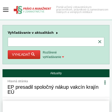
Portál určený zdravotníckym
pracovníkom, právnikom a zamestnancom
štátnych a verejných inštitúcií
Vyhľadávanie
v aktualitách
Rozšírené
VYHĽADAŤ
vyhľadávanie
Aktuality
Hlavná stránka
EP presadil spoločný nákup vakcín krajín
EÚ
3. 7. 2013
Kategória:
Spravodajstvo