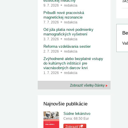
estetickej medicíny
TAS
9. 7. 2026
redakcia
Pribudli nové pracoviská
magnetickej rezonancie
7. 7. 2026
redakcia
Od júla platia nové podmienky
Be
mamografických vyšetrení
3. 7. 2026
redakcia
Vaš
Reforma vzdelávania sestier
2. 7. 2026
redakcia
Zvýhodnené alebo bezplatné vstupy
do kultúrnych inštitúcií pre
viacnásobných darcov krvi
1. 7. 2026
redakcia
Zobraziť všetky články
Najnovšie publikácie
Súdne lekárstvo
Cena: 68.50 Eur
Zobraziť