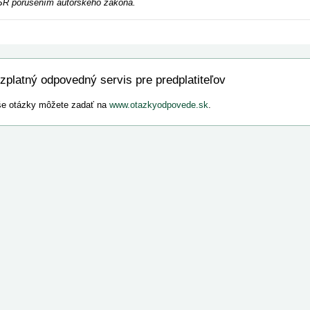
R porušením autorského zákona.
zplatný odpovedný servis pre predplatiteľov
e otázky môžete zadať na
www.otazkyodpovede.sk
.