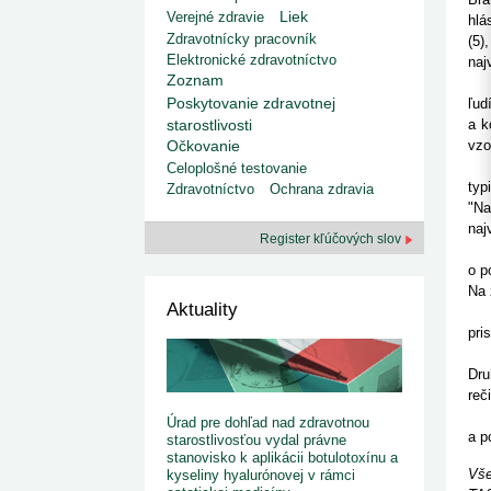
kategorizovaných liekov 1. 8....
Od 1. augusta 2026 sa za
Liek
Verejné zdravie
1. 7. 2026
redakcia
hlá
implementáciu nových elekt
Zdravotnícky pracovník
Ministerstvo zdravotníctva zverejnilo aktualizovaný
(5)
knižke
zoznam kategori...
Elektronické zdravotníctvo
naj
29. 6. 2026
redakcia
Zoznam
Kli
Rezort zdravotníctva zverejnil zoznam
Poskytovanie zdravotnej
ľud
kategorizovaných špeciálnych ...
starostlivosti
a k
29. 6. 2026
redakcia
vzo
Očkovanie
Výzva na podporu dostupnosti zdravotnej
Na 
starostlivosti v centrách z...
Celoplošné testovanie
22. 6. 2026
redakcia
typ
Zdravotníctvo
Ochrana zdravia
"Na
naj
Register kľúčových slov
Za 
o p
Na 
Aktuality
Kli
pri
Och
Dru
reč
Pre
Úrad pre dohľad nad zdravotnou
a p
starostlivosťou vydal právne
stanovisko k aplikácii botulotoxínu a
Vše
kyseliny hyalurónovej v rámci