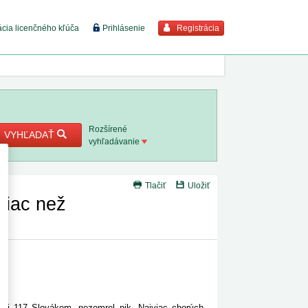
Registrácia
ácia licenčného kľúča
Prihlásenie
braziť viac
7. 8. 2026
Rozšírené
VYHĽADAŤ
vyhľadávanie
8. 8. 2026
Tlačiť
Uložiť
 18. 8.
 viac než
 2. 8.
1. 8. 2026
1. 8. 2026
ekári 117 Slovákom, nezomrel nik. Najviac chorých