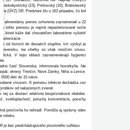
, Banskobystrický (13), Prešovský (10), Bratislavský
íctva (ÚVZ) SR. Predvlani šlo o 163 prípadov, čo bol
me alimentárny prenos ochorenia zaznamenali u 22
om tohto prenosu je najmä nepasterizované ovčie
ie, ktoré káže dať chovateľom laboratórne vyšetriť
pasterizácie.
te od ôsmich do desiatich stupňov. Ich výskyt je
Slovensku, nie všetky sú však nosičom vírusu.
alická. V tejto oblasti zaznamenávajú hygienici
te.
 časť Slovenska, informovala hovorkyňa. Ide
arpát, okresy Trenčín, Nové Zámky, Nitra a Levice.
 5500 detí do 15 rokov.
obené vírusom. K prenosu infekcie dochádza cez
výrobkov od nakazených zvierat.
ej sa dostaví relatívne bezpríznakové obdobie.
sť, svetloplachosť, poruchy koncentrácie, poruchy
tná poisťovňa ho nehradí. Pomôže aj správny odev
ie mlieko.
ASR je bez predchádzajúceho písomného súhlasu