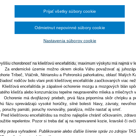
Ročník 2014
2016
čína šesťmesačné prechodné obdobie na
Ročník 2013
2015
sili zo Žilinského (35) a Trenčianskeho kraja (33). Nasledoval Nitriansky (14)
ronických služieb v elektronickej zdravotnej
Ročník 2012
2014
Prijať všetky súbory cookie
, Trnavský (4) a Košický kraj (3), ukázali štatistiky Úradu verejného zdravotn
Ročník 2011
2013
vyšší počet ochorení za posledných 20 rokov.
Ročník 2010
2012
ešťovou encefalitídou sa ľudia vlani nakazili aj zo stravy. "Minulý rok s
Ročník 2026
2011
Odmietnut nepovinné súbory cookie
í," povedala pre TASR hovorkyňa úradu Lenka Skalická. Rizikovým faktor
2010
ozie mlieko či výrobky z nich. Štát vlani vydal mimoriadne núdzové opatren
rky surového mlieka. Ak v ňom vírus potvrdia, na trh ho nemožno uviesť bez 
Nastavenia súborov cookie
kliešte mohli tento rok Slováci natrafiť už v marci, aktívne sú pri teplo
ický najmä pre obdobie od apríla do októbra. Nachádzajú sa na celom 
kazené kliešte sú predovšetkým pozdĺž brehov rieky Váh," spresnila Sk
vyššiu chorobnosť na kliešťovú encefalitídu, maximum výskytu má najmä v le
endemické územie možno okrem okolia Váhu považovať aj juhozápadnú
ohorie Tríbeč, Vtáčnik, Nitriansku a Pohronskú pahorkatinu, oblasť Malých K
žiadosť rodičov bolo vlani proti kliešťovej encefalitíde zaočkovaných viac než
ešťová encefalitída je zápalové ochorenie mozgu a mozgových blán spôs
satého kliešťa alebo konzumáciou tepelne neupraveného mlieka a mliečnych 
orenie má dvojfázový priebeh, prvá fáza pripomína skôr chrípku a po n
hú fázu sprevádzajú vysoké horúčky, silné bolesti hlavy, závraty, nevoľno
i, poruchy pamäti, poruchy rovnováhy, paralýza, môže nastať aj smrť.
d kliešťovou encefalitídou sa možno najlepšie chrániť očkovaním, zdravo
oužitie repelentov. Pozor si treba dať aj na neprevarené kozie, kravské či ovč
tky práva vyhradené. Publikovanie alebo ďalšie šírenie správ zo zdrojov T