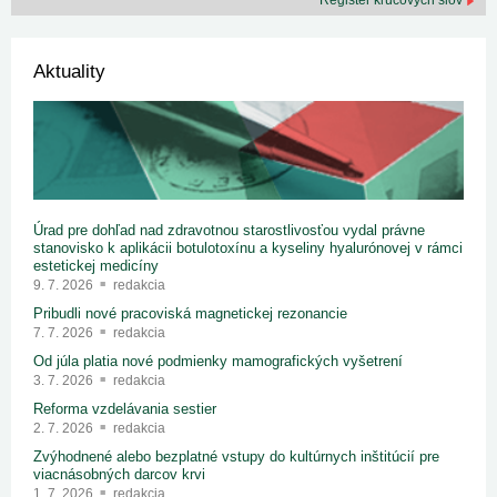
Register kľúčových slov
Aktuality
Úrad pre dohľad nad zdravotnou starostlivosťou vydal právne
stanovisko k aplikácii botulotoxínu a kyseliny hyalurónovej v rámci
estetickej medicíny
9. 7. 2026
redakcia
Pribudli nové pracoviská magnetickej rezonancie
7. 7. 2026
redakcia
Od júla platia nové podmienky mamografických vyšetrení
3. 7. 2026
redakcia
Reforma vzdelávania sestier
2. 7. 2026
redakcia
Zvýhodnené alebo bezplatné vstupy do kultúrnych inštitúcií pre
viacnásobných darcov krvi
1. 7. 2026
redakcia