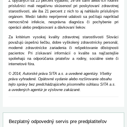
Z opýtaných sa 23 percent vyjadrilo, že oni sami alebo ich rodinní
príslušníci mali negatívnu skúsenosť pri poskytovaní zdravotnej
starostlivosti, ale iba 21 percent z nich to aj nahlásilo príslušným
orgánom. Medzi takéto nepríjemné udalosti sa počítajú napríklad
nemocničné infekcie, nesprávna diagnóza či pochybenie pri
operácii alebo predpisovaní a dávkovaní liekov.
Za kritérium vysokej kvality zdravotnej starostlivosti Slováci
považujú úspešnú liečbu, dobre vyškolený zdravotnícky personál,
moderné zdravotnícke zariadenia či rešpektovanie dôstojnosti
pacientov. Pri získavaní informácií o kvalite sa najčastejšie
spoliehajú na odporúčania priateľov a rodiny, sociálne siete či
internetové fóra.
© 2014, Autorské práva SITA a.s. a uvedené agentúry. Všetky
práva vyhradené. Opätovné vydanie alebo rozširovanie obsahu
tejto správy bez predchádzajúceho písomného súhlasu SITA a.s.
a uvedených agentúr je výslovne zakázané.
Bezplatný odpovedný servis pre predplatiteľov