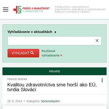
Portál určený zdravotníckym
pracovníkom, právnikom a zamestnancom
štátnych a verejných inštitúcií
Vyhľadávanie
v aktualitách
Rozšírené
VYHĽADAŤ
vyhľadávanie
Aktuality
Hlavná stránka
Kvalitou zdravotníctva sme horší ako EÚ,
tvrdia Slováci
20. 6. 2014
Kategória:
Spravodajstvo