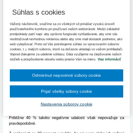
Podľa výsledkov Eurobarometra si len štyri percentá opýtaných
Slovákov myslia, že zdravotná starostlivosť je u nás lepšia ako v
Súhlas s cookies
iných krajinách Európskej únie.
Viac ako polovica opýtaných Slovákov si myslí, že naše
Vážený návštevník, snažíme sa zo všetkých síl prinášať vysokú úroveň
zdravotníctvo je v porovnaní s inými krajinami Európskej únie na
používateľského komfortu pri používaní našich webstránok. Medzi základné
tom horšie. Len štyri percentá sú presvedčené, že zdravotná
predpoklady patrí napr. aby správne fungovalo vyhľadávanie, aby sme vás
neobťažovali nevhodnou reklamou alebo aby sme mali dostatok podnetov, ako
starostlivosť na Slovensku je lepšia, 33 % tvrdí, že sme na tom
web vylepšovať. Preto od Vás potrebujeme súhlas so spracovaním súborov
porovnateľne s ostatnými členmi únie. Vyplýva to z výsledkov
cookies, t. j. malých súborov, ktoré sa dočasne ukladajú vo vašom prehliadači.
Eurobarometra, ktoré zverejnila Európska komisia. Prieskum sa
Vopred ďakujeme za udelenie súhlasu. Dáta využijeme na zlepšovanie našich
zameriaval na bezpečnosť pacientov a kvalitu starostlivosti.
služieb a prispôsobenie obsahu webu priamo Vám na mieru.
Viac informácií
Robený bol na prelome novembra a decembra minulého roka vo
všetkých krajinách EÚ, na Slovensku sa realizoval na vzorke tisíc
respondentov.
Odmietnut nepovinné súbory cookie
Vo všeobecnosti zhodnotila polovica opýtaných Slovákov
zdravotnú starostlivosť ako dobrú, ďalšia polovica však vyjadrila
Prijať všetky súbory cookie
opačný postoj. Až 51 % respondentov pritom považuje za
pravdepodobné, že im pobyt v zdravotníckom zariadení môže
Nastavenia súborov cookie
uškodiť, 53 % si myslí, že poškodení môžu byť aj v ambulantnej
sfére, a to chybným stanovením diagnózy, liečby či liekov.
Približne 40 % takéto negatívne udalosti však nepovažuje za
pravdepodobné.