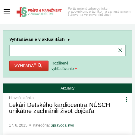
Portál určený zdravotníckym
pracovníkom, právnikom a zamestnancom
štátnych a verejných inštitúcií
Vyhľadávanie
v aktualitách
Rozšírené
VYHĽADAŤ
vyhľadávanie
Aktuality
Hlavná stránka
Lekári Detského kardiocentra NÚSCH
unikátne zachránili život dojčaťa
17. 6. 2015
Kategória:
Spravodajstvo