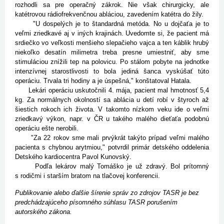
rozhodli sa pre operačný zákrok. Nie však chirurgicky, ale
katétrovou rádiofrekvenčnou abláciou, zavedením katétra do žily.
"U dospelých je to štandardná metóda. No u dojčaťa je to
veľmi zriedkavé aj v iných krajinách. Uvedomte si, že pacient má
srdiečko vo veľkosti menšieho slepačieho vajca a ten káblik hrubý
niekoľko desatín milimetra treba presne umiestniť, aby sme
stimuláciou znížili tep na polovicu. Po stálom pobyte na jednotke
intenzívnej starostlivosti to bola jediná šanca vyskúšať túto
operáciu. Trvala tri hodiny a je úspešná," konštatoval Hatala.
Lekári operáciu uskutočnili 4. mája, pacient mal hmotnosť 5,4
kg. Za normálnych okolností sa ablácia u detí robí v štyroch až
šiestich rokoch ich života. V takomto nízkom veku ide o veľmi
zriedkavý výkon, napr. v ČR u takého malého dieťaťa podobnú
operáciu ešte nerobili.
"Za 22 rokov sme mali prvýkrát takýto prípad veľmi malého
pacienta s chybnou arytmiou," potvrdil primár detského oddelenia
Detského kardiocentra Pavol Kunovský.
Podľa lekárov malý Tomáško je už zdravý. Bol prítomný
s rodičmi i starším bratom na tlačovej konferencii.
Publikovanie alebo ďalšie šírenie správ zo zdrojov TASR je bez
predchádzajúceho písomného súhlasu TASR porušením
autorského zákona.