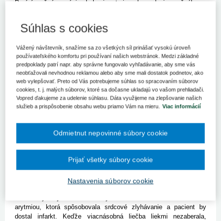
Prvú úspešnú operáciu chybnej arytmie srdca u dvojmesačného
bábätka uskutočnili lekári Detského kardiocentra Národného
ústavu srdcových a cievnych chorôb (NÚSCH) v Bratislave.
Súhlas s cookies
Bratislava 17. júna (TASR) – Prvú úspešnú operáciu chybnej
arytmie srdca u dvojmesačného bábätka uskutočnili lekári
Vážený návštevník, snažíme sa zo všetkých síl prinášať vysokú úroveň
používateľského komfortu pri používaní našich webstránok. Medzi základné
Detského kardiocentra Národného ústavu srdcových a cievnych
predpoklady patrí napr. aby správne fungovalo vyhľadávanie, aby sme vás
chorôb (NÚSCH) v Bratislave. Podľa lekárov je to unikátny prípad
neobťažovali nevhodnou reklamou alebo aby sme mali dostatok podnetov, ako
aj v medicínskom kardiosvete.
web vylepšovať. Preto od Vás potrebujeme súhlas so spracovaním súborov
"Zámerne s časovým odstupom informujeme o úspešnej
cookies, t. j. malých súborov, ktoré sa dočasne ukladajú vo vašom prehliadači.
ablácii takého malého pacienta. Toto je najkrajší príklad za vyše
Vopred ďakujeme za udelenie súhlasu. Dáta využijeme na zlepšovanie našich
20 rokov. Na to bolo treba súhru rôznych faktorov, od dôslednej
služieb a prispôsobenie obsahu webu priamo Vám na mieru.
Viac informácií
prípravy pacienta s množstvom konzultácií aj so zahraničnými
špecialistami cez prípravu kvalitného operačného tímu až po
pooperačnú špeciálnu starostlivosť dieťaťa. Veľmi nám pomohlo,
Odmietnut nepovinné súbory cookie
že nám rodičia pacienta dôverovali," na dnešnej tlačovej
konferencii uviedol prednosta Kliniky kardiológie a angiológie
Prijať všetky súbory cookie
NÚSCH Robert Hatala.
Podľa vedúcej lekárky oddelenia arytmií Detského
kardiocentra Viery Illíkovej mal pacient ešte pred narodením
Nastavenia súborov cookie
zistenú výrazne zrýchlenú arytmiu srdca. Tep jeho srdca bol vyše
dvakrát rýchlejší ako normálny. Tomáško sa narodil s ťažkou
arytmiou, ktorá spôsobovala srdcové zlyhávanie a pacient by
dostal infarkt. Keďže viacnásobná liečba liekmi nezaberala,