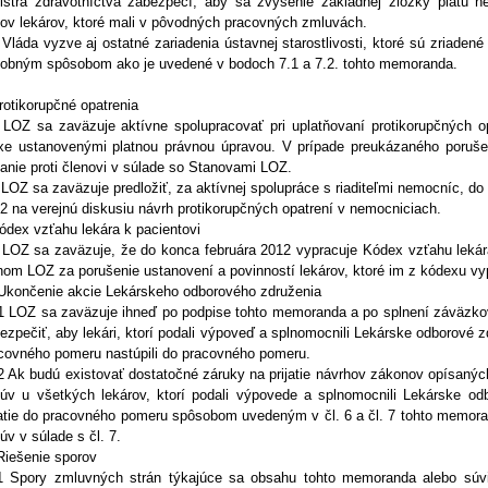
istra zdravotníctva zabezpečí, aby sa zvýšenie základnej zložky platu n
tov lekárov, ktoré mali v pôvodných pracovných zmluvách.
 Vláda vyzve aj ostatné zariadenia ústavnej starostlivosti, ktoré sú zriaden
obným spôsobom ako je uvedené v bodoch 7.1 a 7.2. tohto memoranda.
rotikorupčné opatrenia
 LOZ sa zaväzuje aktívne spolupracovať pri uplatňovaní protikorupčných 
xe ustanovenými platnou právnou úpravou. V prípade preukázaného poruš
anie proti členovi v súlade so Stanovami LOZ.
 LOZ sa zaväzuje predložiť, za aktívnej spolupráce s riaditeľmi nemocníc, do
2 na verejnú diskusiu návrh protikorupčných opatrení v nemocniciach.
ódex vzťahu lekára k pacientovi
 LOZ sa zaväzuje, že do konca februára 2012 vypracuje Kódex vzťahu lekára
nom LOZ za porušenie ustanovení a povinností lekárov, ktoré im z kódexu vy
Ukončenie akcie Lekárskeho odborového združenia
1 LOZ sa zaväzuje ihneď po podpise tohto memoranda a po splnení záväzko
ezpečiť, aby lekári, ktorí podali výpoveď a splnomocnili Lekárske odborové zd
covného pomeru nastúpili do pracovného pomeru.
2 Ak budú existovať dostatočné záruky na prijatie návrhov zákonov opísanýc
úv u všetkých lekárov, ktorí podali výpovede a splnomocnili Lekárske od
jatie do pracovného pomeru spôsobom uvedeným v čl. 6 a čl. 7 tohto memo
úv v súlade s čl. 7.
Riešenie sporov
1 Spory zmluvných strán týkajúce sa obsahu tohto memoranda alebo súv