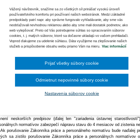
Ročník 2014
2016
čína šesťmesačné prechodné obdobie na
Ročník 2013
2015
ávajúc, že život a zdravie človeka je jednou z najvýznamnejších hodnôt, kto
ronických služieb v elektronickej zdravotnej
Vážený návštevník, snažíme sa zo všetkých síl prinášať vysokú úroveň
Ročník 2012
2014
áujmom Vlády Slovenskej republiky, ako aj lekárov sa
používateľského komfortu pri používaní našich webstránok. Medzi základné
Ročník 2011
2013
da Slovenskej republiky, ako reprezentant výkonnej moci v štáte (ďalej len "v
predpoklady patrí napr. aby správne fungovalo vyhľadávanie, aby sme vás
Ročník 2010
2012
Ročník 2026
neobťažovali nevhodnou reklamou alebo aby sme mali dostatok podnetov, ako
2011
árske odborové združenie, so sídlom Nemocnica sv. Cyrila a Metoda, Anto
2010
web vylepšovať. Preto od Vás potrebujeme súhlas so spracovaním súborov
väčší reprezentant lekárov, združených v odborových organizáciách (ďalej len
cookies, t. j. malých súborov, ktoré sa dočasne ukladajú vo vašom prehliadači.
Vopred ďakujeme za udelenie súhlasu. Dáta využijeme na zlepšovanie našich
hodli uzatvoriť nasledovné memorandum o úprave pomerov v zdravotníctve (
služieb a prispôsobenie obsahu webu priamo Vám na mieru.
Viac informácií
abezpečenie dodržiavania Zákonníka práce a Vyhlášky tykajúcej sa minim
 rozdielu vo všetkých zdravotníckych zariadeniach na Slovensku
 Vláda sa zaväzuje vykonať organizačné a ekonomické opatrenia, ktoré
Prijať všetky súbory cookie
onníka práce a Výnosu Ministerstva zdravotníctva SR z 10. septembra 200
sonálne zabezpečenie a materiálno-technické vybavenie jednotlivých druho
matívy").
Odmietnut nepovinné súbory cookie
 Vláda zabezpečí dôsledný a verejný výkon kontroly príslušnými štátnymi 
avotnej starostlivosti, ktorí v tejto lehote nezabezpečia dôsledné dodržiavan
Nastavenia súborov cookie
 V súvislosti s porušovaním Zákonníka práce a personálneho normatívu sa
ánov pravidelne a sústavne, najmenej však raz za tri roky kontrolovať dodr
všetkých zariadeniach ústavnej starostlivosti vymedzených v § 7 ods. 4 zák
rostlivosti, zdravotníckych pracovníkoch, stavovských organizáciách v zdra
není neskorších predpisov (ďalej len "zariadenia ústavnej starostlivost
sonálnych normatívov zabezpečí nápravu stavu do 4 mesiacov od zistenia ne
 Ak porušovanie Zákonníka práce a personálneho normatívu bude naďalej pr
rých sa zistilo porušovanie Zákonníka práce a personálnych normatívov