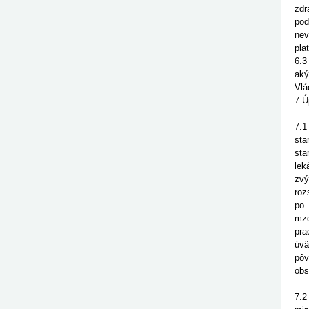
zdr
pod
nev
pla
6.3
aký
Vlá
7 Ú
7.1
sta
sta
lek
zvý
roz
po 
mzd
pra
úvä
pôv
obs
7.2