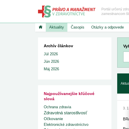
Portál určený zd
zamestnancom štát
Aktuality
Časopis
Otázky a odpovede
NAJNOVŠIE ČLÁNKY
PRÁVO A MANAŽME
KATEGÓRIE
Zobraziť v
Archív článkov
Vy
Základné a vykon
Úrad pre dohľad nad zdravotnou starostlivosťou
PRÁVO
predpisy
vydal právne stanovi...
Prípady výkonu lekárskej 
Júl 2026
Zdravotná starostl
9. 7. 2026
redakcia
Výklad a aplikácia sadzob
zdravia
Jún 2026
Pribudli nové pracoviská magnetickej rezonancie
za sťaženie spoločenského
Zdravotné poisten
7. 7. 2026
redakcia
Kedy má pacient právo od
Správne konanie
Máj 2026
Predbežné opatrenie vyda
Od júla platia nové podmienky mamografických
Pracovné lekárstv
zdravotníctva a jeho uplatn
vyšetrení
Štátny fond zdravi
Právna kvalifikácia príčin
3. 7. 2026
redakcia
Červený kríž
Aktua
a vlastnosťou prístroja
Nemocenské poist
Reforma vzdelávania sestier
2. 7. 2026
redakcia
Vybavovanie sťažn
AKTUALITY
Najpoužívanejšie kľúčové
oznámení a podnet
Zvýhodnené alebo bezplatné vstupy do kultúrnych
WHO vyzýva na urgentné o
právo
slová
inštitúcií pre viac...
nových prípadov rakoviny
Vykonávacie pred
1. 7. 2026
redakcia
Nové usmernenia WHO: až 
Ochrana zdravia
Poskytovatelia zdr
3. 
alebo oddialiť
Ministerstvo zdravotníctva zverejnilo zoznam lieko
starostlivosti, zdra
Zdravotná starostlivosť
pracovníci, stavov
úradne určeno...
AKTUÁLNE
organizácie
Očkovanie
BRA
1. 7. 2026
redakcia
eZapisovanie: prvé zúčtova
Elektronické zdravotníctvo
Rezort zdravotníctva zverejnil zoznam
Lekári majú júl na nastav
Pre