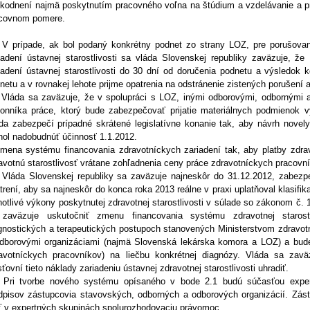
kodnení najmä poskytnutím pracovného voľna na štúdium a vzdelávanie a p
covnom pomere.
 V prípade, ak bol podaný konkrétny podnet zo strany LOZ, pre porušova
iadení ústavnej starostlivosti sa vláda Slovenskej republiky zaväzuje, že
iadení ústavnej starostlivosti do 30 dní od doručenia podnetu a výsledok 
netu a v rovnakej lehote prijme opatrenia na odstránenie zistených porušení 
 Vláda sa zaväzuje, že v spolupráci s LOZ, inými odborovými, odbornými a
onníka práce, ktorý bude zabezpečovať prijatie materiálnych podmienok 
da zabezpečí prípadné skrátené legislatívne konanie tak, aby návrh novely
ol nadobudnúť účinnosť 1.1.2012.
mena systému financovania zdravotníckych zariadení tak, aby platby zdrav
avotnú starostlivosť vrátane zohľadnenia ceny práce zdravotníckych pracovn
 Vláda Slovenskej republiky sa zaväzuje najneskôr do 31.12.2012, zabezpeč
trení, aby sa najneskôr do konca roka 2013 reálne v praxi uplatňoval klasi
notlivé výkony poskytnutej zdravotnej starostlivosti v súlade so zákonom č. 
zaväzuje uskutočniť zmenu financovania systému zdravotnej starost
gnostických a terapeutických postupoch stanovených Ministerstvom zdravot
dborovými organizáciami (najmä Slovenská lekárska komora a LOZ) a bude
avotníckych pracovníkov) na liečbu konkrétnej diagnózy. Vláda sa zav
sťovní tieto náklady zariadeniu ústavnej zdravotnej starostlivosti uhradiť.
 Pri tvorbe nového systému opísaného v bode 2.1 budú súčasťou expert
dpisov zástupcovia stavovských, odborných a odborových organizácií. Zás
 v expertných skupinách spolurozhodovaciu právomoc.