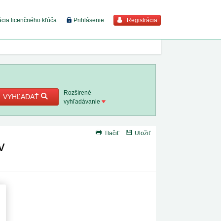
Registrácia
ácia licenčného kľúča
Prihlásenie
braziť viac
7. 8. 2026
Rozšírené
VYHĽADAŤ
vyhľadávanie
8. 8. 2026
Tlačiť
Uložiť
 18. 8.
v
 2. 8.
1. 8. 2026
1. 8. 2026