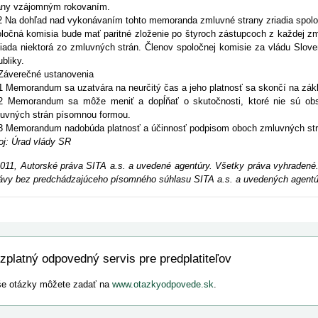
any vzájomným rokovaním.
2 Na dohľad nad vykonávaním tohto memoranda zmluvné strany zriadia spolo
ločná komisia bude mať paritné zloženie po štyroch zástupcoch z každej zm
iada niektorá zo zmluvných strán. Členov spoločnej komisie za vládu Slove
ubliky.
Záverečné ustanovenia
1 Memorandum sa uzatvára na neurčitý čas a jeho platnosť sa skončí na zák
2 Memorandum sa môže meniť a dopĺňať o skutočnosti, ktoré nie sú o
uvných strán písomnou formou.
3 Memorandum nadobúda platnosť a účinnosť podpisom oboch zmluvných str
oj: Úrad vlády SR
011, Autorské práva SITA a.s. a uvedené agentúry. Všetky práva vyhradené.
ávy bez predchádzajúceho písomného súhlasu SITA a.s. a uvedených agentú
zplatný odpovedný servis pre predplatiteľov
e otázky môžete zadať na
www.otazkyodpovede.sk
.