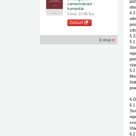
pož
zamestnávaní -
obs
komentár
4.3
Cena: 15.90 Eur
odm
Zobraziť
poi
zdr
5 Z
E-shop
5.1
Slo
rep
pom
výp
5.2
Min
šta
pra
6 O
6.1
Slo
rep
svo
Vlá
6.2