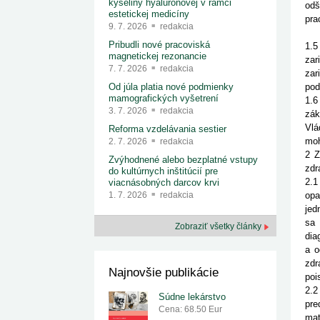
kyseliny hyalurónovej v rámci
odš
estetickej medicíny
pra
9. 7. 2026
redakcia
Pribudli nové pracoviská
1.5
magnetickej rezonancie
zar
7. 7. 2026
redakcia
zar
pod
Od júla platia nové podmienky
mamografických vyšetrení
1.6
3. 7. 2026
redakcia
zák
Vlá
Reforma vzdelávania sestier
moh
2. 7. 2026
redakcia
2 Z
Zvýhodnené alebo bezplatné vstupy
zdr
do kultúrnych inštitúcií pre
2.1
viacnásobných darcov krvi
opa
1. 7. 2026
redakcia
jed
sa 
Zobraziť všetky články
dia
a o
zdr
Najnovšie publikácie
poi
2.2
Súdne lekárstvo
pre
Cena: 68.50 Eur
mať