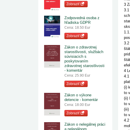
Zobraziť
3 Z
3.1
sch
Zodpovedná osoba z
sta
hľadiska GDPR
skr
Cena: 18.50 Eur
1.1
Zobraziť
pos
3.2
Zákon o zdravotnej
štá
starostlivosti, službách
pri
súvisiacich s
štá
poskytovaním
efe
zdravotnej starostlivosti
- komentár
4 L
Cena: 25.90 Eur
4.1
pla
Zobraziť
(i)
to 
Zákon o výkone
(ii
detencie - komentár
to 
Cena: 18.00 Eur
(ii
Zobraziť
to 
4.2
Zákon o nelegálnej práci
moh
a nelegálnom