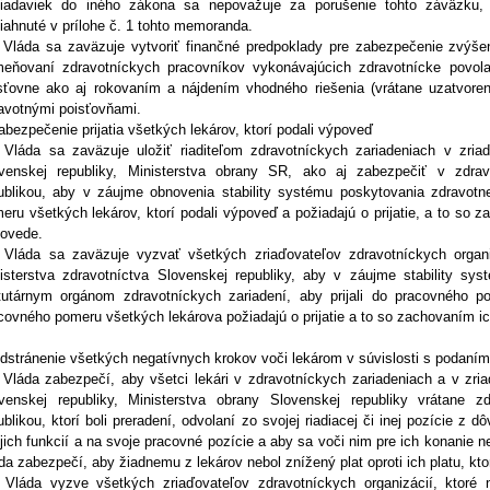
iadaviek do iného zákona sa nepovažuje za porušenie tohto záväzku,
iahnuté v prílohe č. 1 tohto memoranda.
 Vláda sa zaväzuje vytvoriť finančné predpoklady pre zabezpečenie zvýšen
eňovaní zdravotníckych pracovníkov vykonávajúcich zdravotnícke povola
sťovne ako aj rokovaním a nájdením vhodného riešenia (vrátane uzatvoren
avotnými poisťovňami.
abezpečenie prijatia všetkých lekárov, ktorí podali výpoveď
 Vláda sa zaväzuje uložiť riaditeľom zdravotníckych zariadeniach v zriaď
venskej republiky, Ministerstva obrany SR, ako aj zabezpečiť v zdrav
ublikou, aby v záujme obnovenia stability systému poskytovania zdravotnej 
eru všetkých lekárov, ktorí podali výpoveď a požiadajú o prijatie, a to so
ovede.
 Vláda sa zaväzuje vyzvať všetkých zriaďovateľov zdravotníckych organiz
isterstva zdravotníctva Slovenskej republiky, aby v záujme stability systé
tutárnym orgánom zdravotníckych zariadení, aby prijali do pracovného p
covného pomeru všetkých lekárova požiadajú o prijatie a to so zachovaním 
dstránenie všetkých negatívnych krokov voči lekárom v súvislosti s podaním
 Vláda zabezpečí, aby všetci lekári v zdravotníckych zariadeniach a v zria
venskej republiky, Ministerstva obrany Slovenskej republiky vrátane z
ublikou, ktorí boli preradení, odvolaní zo svojej riadiacej či inej pozície z
jich funkcií a na svoje pracovné pozície a aby sa voči nim pre ich konanie 
da zabezpečí, aby žiadnemu z lekárov nebol znížený plat oproti ich platu, k
 Vláda vyzve všetkých zriaďovateľov zdravotníckych organizácií, ktoré n