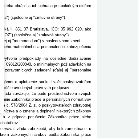
rú treba chrániť a ich ochrana je spoločným cieľom
láda") (spoločne aj "zmluvné strany")
lská ll, 851 07 Bratislava, IČO: 35 992 620, ako
 "LOZ") (spoločne aj "zmluvné strany")
ďalej aj "memorandum") v nasledovnom znení:
álneho materiálneho a personálneho zabezpečenia
 vytvoria predpoklady na dôsledné dodržiavanie
8 č. 09812/2008-0L o minimálnych požiadavkách na
v zdravotníckych zariadení (ďalej aj "personálne
orgánmi a uplatnenie sankcií voči poskytovateľom
ie vyššie uvedených právnych predpisov.
 vláda zaväzuje, že bude prostredníctvom svojich
žiavanie Zákonníka práce a personálnych normatívov
ona č. 578/2004 Z. z. o poskytovateľoch zdravotnej
votníctve a o zmene a doplnení niektorých zákonov
i") a v prípade porušenia Zákonníka práce alebo
dostatkov.
etrvávať vláda zabezpečí, aby boli zamestnanci u
 okrem zákonných nárokov podľa Zákonníka práce