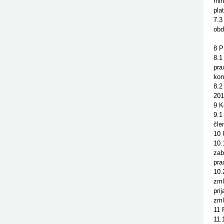
min
pla
7.3
obd
8 P
8.1
pra
kon
8.2
201
9 K
9.1
čle
10 
10.
zab
pra
10.
zml
pri
zml
11 
11.