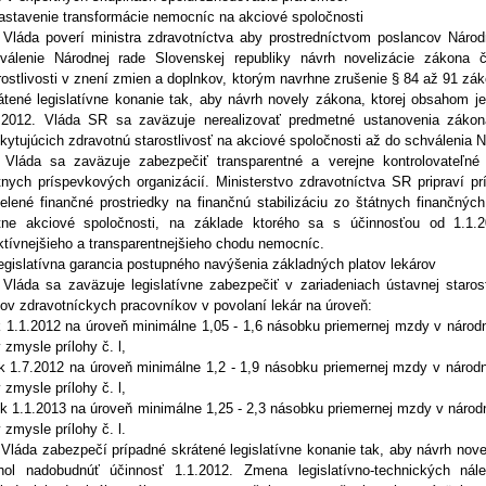
astavenie transformácie nemocníc na akciové spoločnosti
 Vláda poverí ministra zdravotníctva aby prostredníctvom poslancov Národ
válenie Národnej rade Slovenskej republiky návrh novelizácie zákona 
rostlivosti v znení zmien a doplnkov, ktorým navrhne zrušenie § 84 až 91 zák
átené legislatívne konanie tak, aby návrh novely zákona, ktorej obsahom j
.2012. Vláda SR sa zaväzuje nerealizovať predmetné ustanovenia zákona
kytujúcich zdravotnú starostlivosť na akciové spoločnosti až do schválenia 
 Vláda sa zaväzuje zabezpečiť transparentné a verejne kontrolovateľné
tnych príspevkových organizácií. Ministerstvo zdravotníctva SR pripraví pr
delené finančné prostriedky na finančnú stabilizáciu zo štátnych finančnýc
tne akciové spoločnosti, na základe ktorého sa s účinnosťou od 1.1.
ktívnejšieho a transparentnejšieho chodu nemocníc.
egislatívna garancia postupného navýšenia základných platov lekárov
 Vláda sa zaväzuje legislatívne zabezpečiť v zariadeniach ústavnej staros
tov zdravotníckych pracovníkov v povolaní lekár na úroveň:
 k 1.1.2012 na úroveň minimálne 1,05 - 1,6 násobku priemernej mzdy v náro
v zmysle prílohy č. l,
) k 1.7.2012 na úroveň minimálne 1,2 - 1,9 násobku priemernej mzdy v náro
v zmysle prílohy č. l,
i) k 1.1.2013 na úroveň minimálne 1,25 - 2,3 násobku priemernej mzdy v nár
v zmysle prílohy č. l.
 Vláda zabezpečí prípadné skrátené legislatívne konanie tak, aby návrh novel
ol nadobudnúť účinnosť 1.1.2012. Zmena legislatívno-technických nále