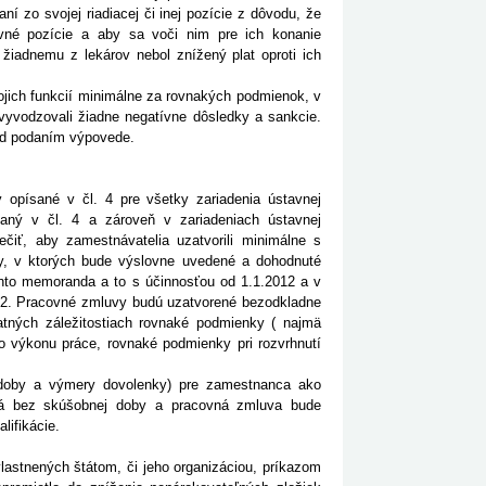
aní zo svojej riadiacej či inej pozície z dôvodu, že
ovné pozície a aby sa voči nim pre ich konanie
žiadnemu z lekárov nebol znížený plat oproti ich
vojich funkcií minimálne za rovnakých podmienok, v
vyvodzovali žiadne negatívne dôsledky a sankcie.
red podaním výpovede.
 opísané v čl. 4 pre všetky zariadenia ústavnej
ísaný v čl. 4 a zároveň v zariadeniach ústavnej
ečiť, aby zamestnávatelia uzatvorili minimálne s
vy, v ktorých bude výslovne uvedené a dohodnuté
ohto memoranda a to s účinnosťou od 1.1.2012 a v
012. Pracovné zmluvy budú uzatvorené bezodkladne
ných záležitostiach rovnaké podmienky ( najmä
o výkonu práce, rovnaké podmienky pri rozvrhnutí
 doby a výmery dovolenky) pre zamestnanca ako
á bez skúšobnej doby a pracovná zmluva bude
lifikácie.
vlastnených štátom, či jeho organizáciou, príkazom