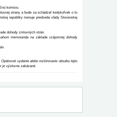
čnú komisiu.
luvnej strany a bude sa schádzať kedykoľvek o to
nskej republiky menuje predseda vlády Slovenskej
lade dohody zmluvných strán.
bsahom memoranda na základe vzájomnej dohody
án.
 Opätovné vydanie alebo rozširovanie obsahu tejto
r je výslovne zakázané.