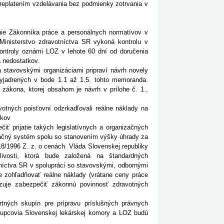
replatením vzdelávania bez podmienky zotrvania v
nie Zákonníka práce a personálnych normatívov v
 Ministerstvo zdravotníctva SR vykoná kontrolu v
kontroly oznámi LOZ v lehote 60 dní od doručenia
a nedostatkov.
 stavovskými organizáciami pripraví návrh novely
vyjadrených v bode 1.1 až 1.5. tohto memoranda.
 zákona, ktorej obsahom je návrh v prílohe č. 1.,
otných poisťovní odzrkadľovali reálne náklady na
íkov
iť prijatie takých legislatívnych a organizačných
fikačný systém spolu so stanovením výšky úhrady za
18/1996 Z. z. o cenách. Vláda Slovenskej republiky
livosti, ktorá bude založená na štandardných
níctva SR v spolupráci so stavovskými, odbornými
 zohľadňovať reálne náklady (vrátane ceny práce
äzuje zabezpečiť zákonnú povinnosť zdravotných
ných skupín pre prípravu príslušných právnych
tupcovia Slovenskej lekárskej komory a LOZ budú