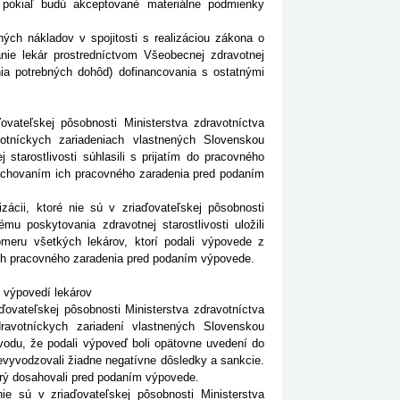
 pokiaľ budú akceptované materiálne podmienky
ých nákladov v spojitosti s realizáciou zákona o
nie lekár prostredníctvom Všeobecnej zdravotnej
ia potrebných dohôd) dofinancovania s ostatnými
ovateľskej pôsobnosti Ministerstva zdravotníctva
otníckych zariadeniach vlastnených Slovenskou
starostlivosti súhlasili s prijatím do pracovného
 zachovaním ich pracovného zaradenia pred podaním
ácii, ktoré nie sú v zriaďovateľskej pôsobnosti
mu poskytovania zdravotnej starostlivosti uložili
omeru všetkých lekárov, ktorí podali výpovede z
ich pracovného zaradenia pred podaním výpovede.
 výpovedí lekárov
ďovateľskej pôsobnosti Ministerstva zdravotníctva
dravotníckych zariadení vlastnených Slovenskou
 dôvodu, že podali výpoveď boli opätovne uvedení do
nevyvodzovali žiadne negatívne dôsledky a sankcie.
torý dosahovali pred podaním výpovede.
ie sú v zriaďovateľskej pôsobnosti Ministerstva