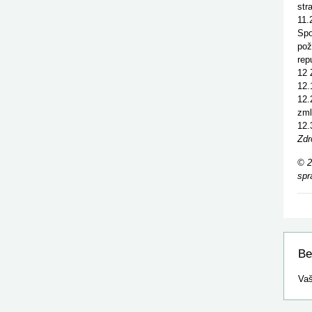
str
11.
Spo
pož
rep
12 
12.
12.
zml
12.
Zdr
© 2
spr
Be
Vaš