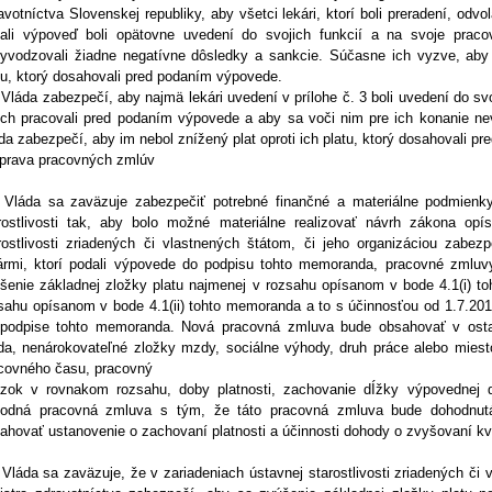
avotníctva Slovenskej republiky, aby všetci lekári, ktorí boli preradení, odvol
ali výpoveď boli opätovne uvedení do svojich funkcií a na svoje prac
yvodzovali žiadne negatívne dôsledky a sankcie. Súčasne ich vyzve, aby 
tu, ktorý dosahovali pred podaním výpovede.
 Vláda zabezpečí, aby najmä lekári uvedení v prílohe č. 3 boli uvedení do s
ch pracovali pred podaním výpovede a aby sa voči nim pre ich konanie ne
da zabezpečí, aby im nebol znížený plat oproti ich platu, ktorý dosahovali p
prava pracovných zmlúv
 Vláda sa zaväzuje zabezpečiť potrebné finančné a materiálne podmienky
rostlivosti tak, aby bolo možné materiálne realizovať návrh zákona op
rostlivosti zriadených či vlastnených štátom, či jeho organizáciou zabezp
ármi, ktorí podali výpovede do podpisu tohto memoranda, pracovné zmlu
šenie základnej zložky platu najmenej v rozsahu opísanom v bode 4.1(i) t
sahu opísanom v bode 4.1(ii) tohto memoranda a to s účinnosťou od 1.7.2
podpise tohto memoranda. Nová pracovná zmluva bude obsahovať v ostat
a, nenárokovateľné zložky mzdy, sociálne výhody, druh práce alebo miest
covného času, pracovný
zok v rovnakom rozsahu, doby platnosti, zachovanie dÍžky výpovednej
odná pracovná zmluva s tým, že táto pracovná zmluva bude dohodnut
ahovať ustanovenie o zachovaní platnosti a účinnosti dohody o zvyšovaní kva
 Vláda sa zaväzuje, že v zariadeniach ústavnej starostlivosti zriadených či 