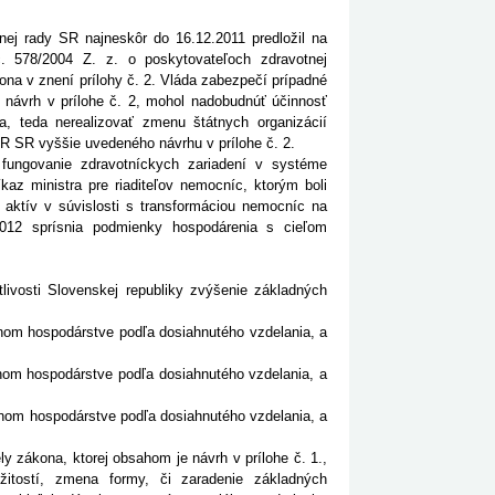
nej rady SR najneskôr do 16.12.2011 predložil na
č. 578/2004 Z. z. o poskytovateľoch zdravotnej
ona v znení prílohy č. 2. Vláda zabezpečí prípadné
e návrh v prílohe č. 2, mohol nadobudnúť účinnosť
, teda nerealizovať zmenu štátnych organizácií
NR SR vyššie uvedeného návrhu v prílohe č. 2.
 fungovanie zdravotníckych zariadení v systéme
íkaz ministra pre riaditeľov nemocníc, ktorým boli
h aktív v súvislosti s transformáciou nemocníc na
2012 sprísnia podmienky hospodárenia s cieľom
tlivosti Slovenskej republiky zvýšenie základných
dnom hospodárstve podľa dosiahnutého vzdelania, a
dnom hospodárstve podľa dosiahnutého vzdelania, a
odnom hospodárstve podľa dosiahnutého vzdelania, a
y zákona, ktorej obsahom je návrh v prílohe č. 1.,
žitostí, zmena formy, či zaradenie základných