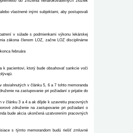
epremietlo do zníženia nenárokovateľných zložiek
é alebo vlastnené inými subjektami, aby postupovali
opatrení v súlade s podmienkami výkonu lekárskej
enia zákona členom LOZ, začne LOZ disciplinárne
 konca februára
 k pacientovi, ktorý bude obsahovať sankcie voči
plývajú.
v obsiahnutých v článku 5, 6 a 7 tohto memoranda
ruženie na zastupovanie pri požiadaní o prijatie do
h v článku 3 a 4 a ak dôjde k uzavretiu pracovných
borové združenie na zastupovanie pri požiadaní o
randa bude akcia ukončená uzatvorením pracovných
isiace s týmto memorandom budú riešiť zmluvné