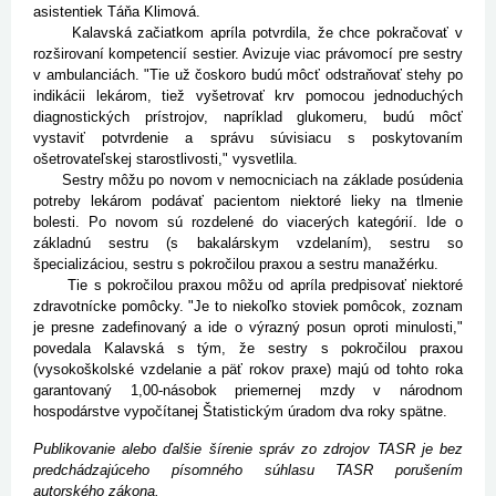
asistentiek Táňa Klimová.
Kalavská začiatkom apríla potvrdila, že chce pokračovať v
rozširovaní kompetencií sestier. Avizuje viac právomocí pre sestry
v ambulanciách. "Tie už čoskoro budú môcť odstraňovať stehy po
indikácii lekárom, tiež vyšetrovať krv pomocou jednoduchých
diagnostických prístrojov, napríklad glukomeru, budú môcť
vystaviť potvrdenie a správu súvisiacu s poskytovaním
ošetrovateľskej starostlivosti," vysvetlila.
Sestry môžu po novom v nemocniciach na základe posúdenia
potreby lekárom podávať pacientom niektoré lieky na tlmenie
bolesti. Po novom sú rozdelené do viacerých kategórií. Ide o
základnú sestru (s bakalárskym vzdelaním), sestru so
špecializáciou, sestru s pokročilou praxou a sestru manažérku.
Tie s pokročilou praxou môžu od apríla predpisovať niektoré
zdravotnícke pomôcky. "Je to niekoľko stoviek pomôcok, zoznam
je presne zadefinovaný a ide o výrazný posun oproti minulosti,"
povedala Kalavská s tým, že sestry s pokročilou praxou
(vysokoškolské vzdelanie a päť rokov praxe) majú od tohto roka
garantovaný 1,00-násobok priemernej mzdy v národnom
hospodárstve vypočítanej Štatistickým úradom dva roky spätne.
Publikovanie alebo ďalšie šírenie správ zo zdrojov TASR je bez
predchádzajúceho písomného súhlasu TASR porušením
autorského zákona.