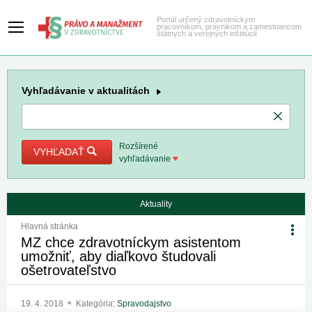
Portál určený zdravotníckym
pracovníkom, právnikom a zamestnancom
štátnych a verejných inštitúcií
Vyhľadávanie
v aktualitách
Rozšírené
VYHĽADAŤ
vyhľadávanie
Aktuality
Hlavná stránka
MZ chce zdravotníckym asistentom
umožniť, aby diaľkovo študovali
ošetrovateľstvo
19. 4. 2018
Kategória:
Spravodajstvo