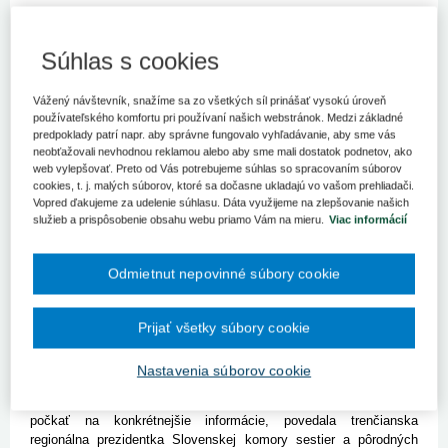
Ministerstvo zdravotníctva (MZ) SR rokuje o navýšení štipendií
pre študentov ošetrovateľstva.
Súhlas s cookies
Bratislava 19. apríla (TASR) - Šéfka rezortu Andrea Kalavská
(nominantka Smeru-SD) chce i týmto spôsobom urobiť odbor
Vážený návštevník, snažíme sa zo všetkých síl prinášať vysokú úroveň
atraktívnejším.
používateľského komfortu pri používaní našich webstránok. Medzi základné
Avizuje tiež, že od školského roka 2018/2019 bude možné,
predpoklady patrí napr. aby správne fungovalo vyhľadávanie, aby sme vás
neobťažovali nevhodnou reklamou alebo aby sme mali dostatok podnetov, ako
aby mohol za ošetrovateľa diaľkovo študovať zdravotnícky
web vylepšovať. Preto od Vás potrebujeme súhlas so spracovaním súborov
asistent. "Rezort finalizuje nariadenie vlády, na základe ktorého
cookies, t. j. malých súborov, ktoré sa dočasne ukladajú vo vašom prehliadači.
budú môcť zdravotnícki asistenti študovať odbor ošetrovateľstva a
Vopred ďakujeme za udelenie súhlasu. Dáta využijeme na zlepšovanie našich
v budúcnosti tak vykonávať povolanie sestry," povedala nedávno
služieb a prispôsobenie obsahu webu priamo Vám na mieru.
Viac informácií
Kalavská.
Ministerka opäť potvrdila, že by chcela navýšiť platy sestrám,
pôrodným asistentkám a iným zdravotníckym pracovníkom.
Odmietnut nepovinné súbory cookie
Rokuje o tom s ministerstvom financií. Analýzy k zvyšovaniu
platov by mali byť podľa nej pripravené do konca tohto roka.
"Do úvahy sme brali plošne sestry všetkých nemocníc aj
Prijať všetky súbory cookie
poskytovateľov ambulantnej zdravotnej starostlivosti, nielen sestry
v štátnych zariadeniach," povedala Kalavská. Nevedela ešte
Nastavenia súborov cookie
povedať, koľko to štát bude stáť.
Sestry sú k informácii o navyšovaní zatiaľ skeptické, chcú si
počkať na konkrétnejšie informácie, povedala trenčianska
regionálna prezidentka Slovenskej komory sestier a pôrodných