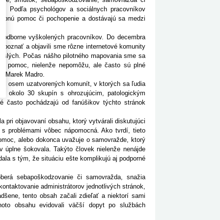
udia. Podľa psychológov a sociálnych pracovníkov
trebnú pomoc či pochopenie a dostávajú sa medzi
 odborne vyškolených pracovníkov. Do decembra
 spoznať a objavili sme rôzne internetové komunity
vislých. Počas nášho pilotného mapovania sme sa
emu pomoc, nielenže nepomôžu, ale často sú plné
čko Marek Madro.
li osem uzatvorených komunít, v ktorých sa ľudia
šli okolo 30 skupín s ohrozujúcim, patologickým
ré často pochádzajú od fanúšikov týchto stránok
ri objavovaní obsahu, ktorý vytvárali diskutujúci
í s problémami vôbec nápomocná. Ako tvrdí, tieto
 pomoc, alebo dokonca uvažuje o samovražde, ktorý
v úplne šokovala. Takýto človek nielenže nenájde
la s tým, že situáciu ešte komplikujú aj podporné
erá sebapoškodzovanie či samovražda, snažia
ontaktovanie administrátorov jednotlivých stránok,
dšene, tento obsah začali zdieľať a niektorí sami
éhoto obsahu evidovali väčší dopyt po službách