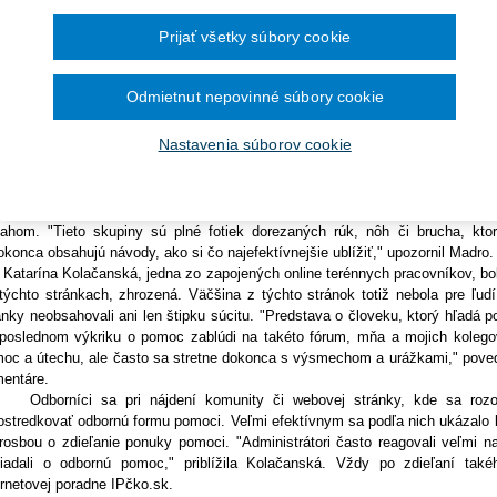
Ročník 2014
2016
Ročník 2013
2015
uálne násilie. Aj tieto problémy riešia v internetovom prostredí mladí ľ
Prijať všetky súbory cookie
Ročník 2012
2014
nternetovej poradne pre mladých – IPčko.sk však nie vždy nachádzajú po
Ročník 2011
2013
unity podporujúce sebapoškodzovanie či dokonca samovražedné správanie.
Ročník 2010
2012
ernetová poradňa IPčko.sk v auguste 2015 vyčlenila svojich desiatich
Ročník 2026
2011
Odmietnut nepovinné súbory cookie
ulého roka postupne mapovali online priestor ako terén. "Chceli sme ho viac
2010
dých samovrahov, anorektičiek, sebapoškodzujúcich mladých či drogovo zá
Nastavenia súborov cookie
to stretávali s komentármi v diskusných fórach, ktoré človeku hľadajúc
mechu a urážok," priblížil pre TASR riaditeľ občianskeho združenia (OZ) IP
chológovia a sociálni pracovníci počas svojho bádania na internete objavi
porujú v samovražedných tendenciách. Na jednej zo sociálnych sietí na
ahom. "Tieto skupiny sú plné fotiek dorezaných rúk, nôh či brucha, kto
okonca obsahujú návody, ako si čo najefektívnejšie ublížiť," upozornil Madro.
arína Kolačanská, jedna zo zapojených online terénnych pracovníkov, bola p
týchto stránkach, zhrozená. Väčšina z týchto stránok totiž nebola pre ľud
ánky neobsahovali ani len štipku súcitu. "Predstava o človeku, ktorý hľadá
 poslednom výkriku o pomoc zablúdi na takéto fórum, mňa a mojich kolego
oc a útechu, ale často sa stretne dokonca s výsmechom a urážkami," poveda
entáre.
borníci sa pri nájdení komunity či webovej stránky, kde sa rozob
ostredkovať odbornú formu pomoci. Veľmi efektívnym sa podľa nich ukázalo k
rosbou o zdieľanie ponuky pomoci. "Administrátori často reagovali veľmi na
iadali o odbornú pomoc," priblížila Kolačanská. Vždy po zdieľaní tak
ernetovej poradne IPčko.sk.