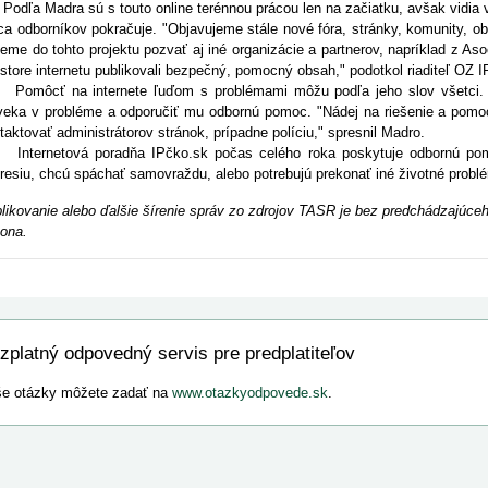
ľa Madra sú s touto online terénnou prácou len na začiatku, avšak vidia v
ca odborníkov pokračuje. "Objavujeme stále nové fóra, stránky, komunity, o
eme do tohto projektu pozvať aj iné organizácie a partnerov, napríklad z Aso
estore internetu publikovali bezpečný, pomocný obsah," podotkol riaditeľ OZ I
ôcť na internete ľuďom s problémami môžu podľa jeho slov všetci. Ako
veka v probléme a odporučiť mu odbornú pomoc. "Nádej na riešenie a pomoc 
taktovať administrátorov stránok, prípadne políciu," spresnil Madro.
ernetová poradňa IPčko.sk počas celého roka poskytuje odbornú pomo
resiu, chcú spáchať samovraždu, alebo potrebujú prekonať iné životné probl
likovanie alebo ďalšie šírenie správ zo zdrojov TASR je bez predchádzajú
ona.
zplatný odpovedný servis pre predplatiteľov
e otázky môžete zadať na
www.otazkyodpovede.sk
.