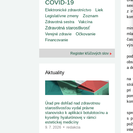
kategorizovaných liekov 1. 8....
COVID-19
1. 7. 2026
redakcia
sex
Liek
Elektronické zdravotníctvo
Ministerstvo zdravotníctva zverejnilo aktualizovaný
z i
zoznam kategori...
Legislatívne zmeny
Zoznam
kom
29. 6. 2026
redakcia
Zdravotná sestra
Vakcína
Int
Rezort zdravotníctva zverejnil zoznam
Zdravotná starostlivosť
min
kategorizovaných špeciálnych ...
mla
Verejné zdravie
Očkovanie
29. 6. 2026
redakcia
čas
Financovanie
Výzva na podporu dostupnosti zdravotnej
výs
starostlivosti v centrách z...
22. 6. 2026
redakcia
Psy
Register kľúčových slov
pod
obs
a d
Aktuality
Kat
na 
str
pri
pom
kom
Úrad pre dohľad nad zdravotnou
Od
starostlivosťou vydal právne
spr
stanovisko k aplikácii botulotoxínu a
kyseliny hyalurónovej v rámci
s p
estetickej medicíny
pož
9. 7. 2026
redakcia
int