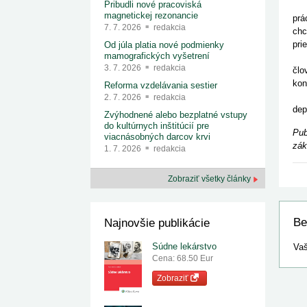
Pribudli nové pracoviská
Pod
magnetickej rezonancie
prá
7. 7. 2026
redakcia
chc
pri
Od júla platia nové podmienky
mamografických vyšetrení
Pom
3. 7. 2026
redakcia
člo
kon
Reforma vzdelávania sestier
Int
2. 7. 2026
redakcia
dep
Zvýhodnené alebo bezplatné vstupy
do kultúrnych inštitúcií pre
Pub
viacnásobných darcov krvi
zák
1. 7. 2026
redakcia
Zobraziť všetky články
Be
Najnovšie publikácie
Súdne lekárstvo
Vaš
Cena: 68.50 Eur
Zobraziť