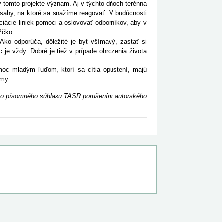
 tomto projekte význam. Aj v týchto dňoch terénna
bsahy, na ktoré sa snažíme reagovať. V budúcnosti
ciácie liniek pomoci a oslovovať odborníkov, aby v
Pčko.
 odporúča, dôležité je byť všímavý, zastať si
je vždy. Dobré je tiež v prípade ohrozenia života
c mladým ľuďom, ktorí sa cítia opustení, majú
émy.
ceho písomného súhlasu TASR porušením autorského