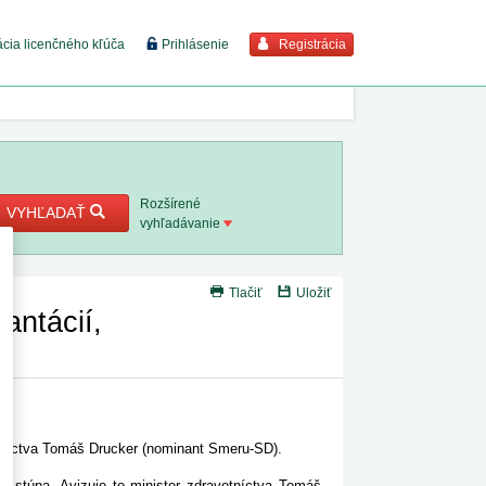
Registrácia
ácia licenčného kľúča
Prihlásenie
braziť viac
7. 8. 2026
Rozšírené
VYHĽADAŤ
vyhľadávanie
8. 8. 2026
Tlačiť
Uložiť
 18. 8.
antácií,
 2. 8.
 1. 8.
otníctva Tomáš Drucker (nominant Smeru-SD).
1. 8. 2026
u stúpa. Avizuje to minister zdravotníctva Tomáš