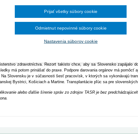
Ročník 2014
2016
čína šesťmesačné prechodné obdobie na
Ročník 2013
2015
cker (nominant Smeru-SD). Na dnešné rokovanie vlády predložil vyhodnoteni
ronických služieb v elektronickej zdravotnej
Ročník 2012
2014
Prijať všetky súbory cookie
u 2015 lekári transplantovali 184 obličiek, 27 sŕdc a 34 pečení, čo bolo viac
Ročník 2011
2013
sŕdc a 23 pečení. Výsledky za rok 2016 budú k dispozícii koncom marca toht
Ročník 2010
2012
ast považuje ministerstvo zdravotníctva za úspech, v trende by chcelo p
Ročník 2026
2011
Odmietnut nepovinné súbory cookie
iž Slovensko v minulosti zaraďovalo medzi tie, v ktorých orgány málo tran
2010
trenia, ktoré majú negatívny stav zmeniť. Plniť sa bude aj v nasledujúci
poru transplantácií orgánov a tkanív 150.000 eur, a to zo svojho rozpočtu
Nastavenia súborov cookie
ovu niektorých kryokonzervačných zariadení či na zabezpečenie perfúznych 
cker v tomto roku hovorí aj o podpore zavedenia nových terapeutických 
ransplantáciu pečene u detských pacientov či o zavedenie imunoadsorpc
isterstvo zdravotníctva. Rezort takisto chce, aby sa Slovensko zapájalo
ledky má potom prinášať do praxe. Podpore darovania orgánov má pomôcť a
Slovensku je v súčasnosti šesť pracovísk, v ktorých sa vykonávajú transpl
anskej Bystrici, Košiciach a Martine. Transplantácie pľúc sa pre slovenskýc
likovanie alebo ďalšie šírenie správ zo zdrojov TASR je bez predchádzajú
ona.