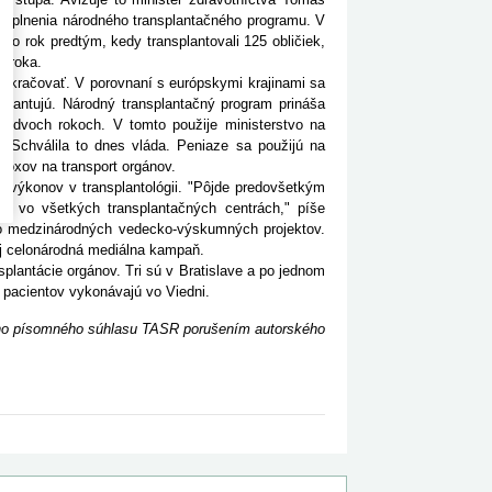
e plnenia národného transplantačného programu. V
 ako rok predtým, kedy transplantovali 125 obličiek,
o roka.
okračovať. V porovnaní s európskymi krajinami sa
splantujú. Národný transplantačný program prináša
ch dvoch rokoch. V tomto použije ministerstvo na
. Schválila to dnes vláda. Peniaze sa použijú na
boxov na transport orgánov.
výkonov v transplantológii. "Pôjde predovšetkým
ie vo všetkých transplantačných centrách," píše
 do medzinárodných vedecko-výskumných projektov.
j celonárodná mediálna kampaň.
antácie orgánov. Tri sú v Bratislave a po jednom
h pacientov vykonávajú vo Viedni.
ceho písomného súhlasu TASR porušením autorského