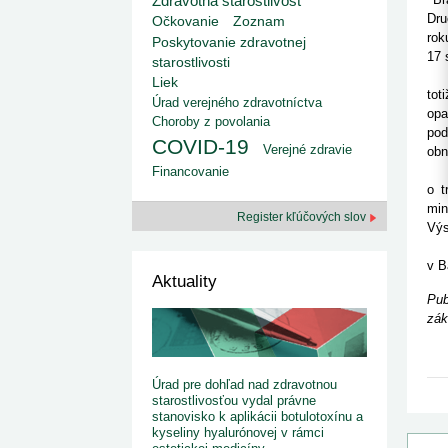
Zdravotná starostlivosť
kategorizovaných liekov 1. 8....
Od 1. augusta 2026 sa za
1. 7. 2026
redakcia
Dru
Očkovanie
Zoznam
implementáciu nových elekt
Ministerstvo zdravotníctva zverejnilo aktualizovaný
rok
knižke
Poskytovanie zdravotnej
zoznam kategori...
17 
starostlivosti
29. 6. 2026
redakcia
Nár
Liek
Rezort zdravotníctva zverejnil zoznam
tot
kategorizovaných špeciálnych ...
Úrad verejného zdravotníctva
opa
29. 6. 2026
redakcia
Choroby z povolania
pod
Výzva na podporu dostupnosti zdravotnej
COVID-19
Verejné zdravie
obn
starostlivosti v centrách z...
22. 6. 2026
redakcia
Dru
Financovanie
o t
min
Register kľúčových slov
Výs
Na 
v B
Aktuality
Pub
zák
Úrad pre dohľad nad zdravotnou
starostlivosťou vydal právne
stanovisko k aplikácii botulotoxínu a
kyseliny hyalurónovej v rámci