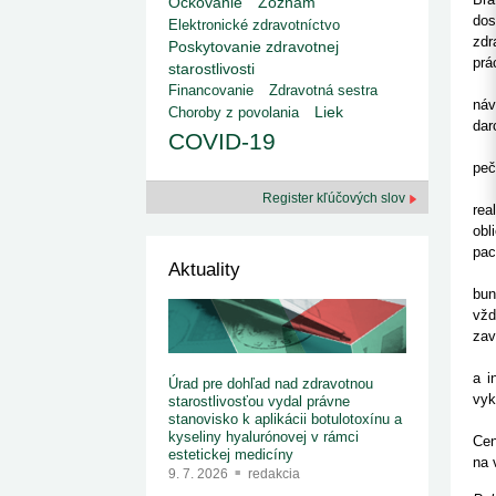
kategorizovaných liekov 1. 8....
Očkovanie
Zoznam
Od 1. augusta 2026 sa za
1. 7. 2026
redakcia
dos
Elektronické zdravotníctvo
implementáciu nových elekt
Ministerstvo zdravotníctva zverejnilo aktualizovaný
zdr
knižke
Poskytovanie zdravotnej
zoznam kategori...
prá
starostlivosti
29. 6. 2026
redakcia
"Zv
Financovanie
Zdravotná sestra
Rezort zdravotníctva zverejnil zoznam
náv
Liek
Choroby z povolania
kategorizovaných špeciálnych ...
dar
29. 6. 2026
redakcia
COVID-19
Min
Výzva na podporu dostupnosti zdravotnej
peč
starostlivosti v centrách z...
22. 6. 2026
redakcia
Sit
Register kľúčových slov
rea
obl
pac
Aktuality
Náv
bun
vžd
zav
Slo
a i
Úrad pre dohľad nad zdravotnou
vyk
starostlivosťou vydal právne
stanovisko k aplikácii botulotoxínu a
Pln
kyseliny hyalurónovej v rámci
Cen
estetickej medicíny
na 
9. 7. 2026
redakcia