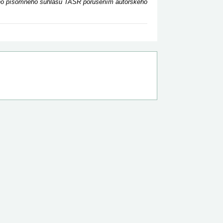
ceho písomného súhlasu TASR porušením autorského