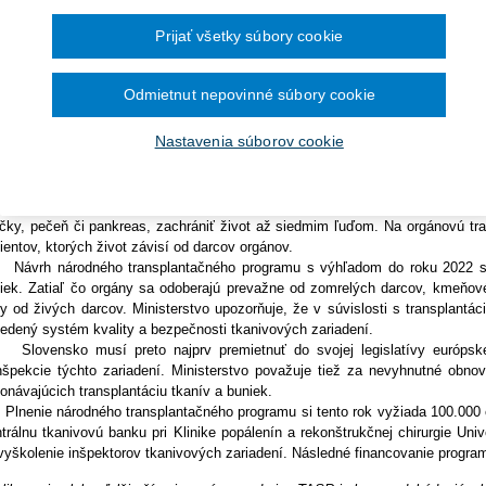
Ročník 2014
2016
čína šesťmesačné prechodné obdobie na
Ročník 2013
2015
ahuje priemerný počet darcov orgánov 13,1 na milión obyvateľov, vo v
ronických služieb v elektronickej zdravotnej
Prijať všetky súbory cookie
Ročník 2012
2014
avotníctva to chce zmeniť novým národným transplantačným programom.
Ročník 2011
2013
cu, ktorá predchádza samotnej transplantácii orgánov.
Ročník 2010
2012
ýšením počtu transplantácií orgánov by došlo k zníženiu nákladov na lieč
Ročník 2026
2011
Odmietnut nepovinné súbory cookie
rhu programu ministerstvo zdravotníctva. Pripomína, že nárast počtu trans
2010
cov, s čím súvisí aj uvedené financovanie odberov orgánov od darcov.
Nastavenia súborov cookie
isterstvo avizuje i podporu zavedeniu nových terapeutických výkonov v tra
ene u detských pacientov, ako aj rozvoj transplantačnej liečby diabetes melli
uácii má pomôcť aj mediálna kampaň Slovenskej transplantologickej 
lizovaná pod záštitou ministerstva. Tá pripomína, že jeden darca môže d
ičky, pečeň či pankreas, zachrániť život až siedmim ľuďom. Na orgánovú tr
ientov, ktorých život závisí od darcov orgánov.
rh národného transplantačného programu s výhľadom do roku 2022 sa 
iek. Zatiaľ čo orgány sa odoberajú prevažne od zomrelých darcov, kmeňov
y od živých darcov. Ministerstvo upozorňuje, že v súvislosti s transplantá
edený systém kvality a bezpečnosti tkanivových zariadení.
vensko musí preto najprv premietnuť do svojej legislatívy európske 
nšpekcie týchto zariadení. Ministerstvo považuje tiež za nevyhnutné obno
onávajúcich transplantáciu tkanív a buniek.
enie národného transplantačného programu si tento rok vyžiada 100.000 eur
trálnu tkanivovú banku pri Klinike popálenín a rekonštrukčnej chirurgie Uni
vyškolenie inšpektorov tkanivových zariadení. Následné financovanie program