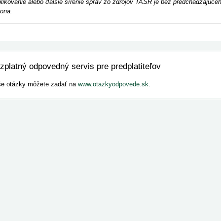
likovanie alebo ďalšie šírenie správ zo zdrojov TASR je bez predchádzajú
ona.
zplatný odpovedný servis pre predplatiteľov
e otázky môžete zadať na
www.otazkyodpovede.sk
.