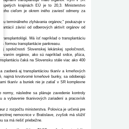
yspelých krajinách EÚ je to 20,3. Ministerstvo
 Jeho cieľom je okrem iného zaviesť odmeny za
bu terminálneho zlyhávania orgánov," poukazuje v
plantácií závisí od odberových aktivít orgánov od
nsplantológii. Má ísť napríklad o transplantáciu
tus formou transplantácie pankreasu.
spoločnosti Slovenskej lekárskej spoločnosti,
arovaním orgánov, ako sú napríklad srdce, pľúca,
ansplantáciu čaká na Slovensku stále viac ako 400
zaoberá aj transplantáciou tkanív a kmeňových
é, najmä krvotvorné kmeňové bunky, sa odoberajú
ciami tkanív a buniek nie je zatiaľ v SR komplexne
normy, následne sa plánuje zavedenie kontroly
vu a vybavenie tkanivových zariadení a pracovísk
 z rozpočtu ministerstva. Polovica je určená pre
verzitnej nemocnice v Bratislave, zvyšok má slúžiť
u sa má riešiť priebežne.