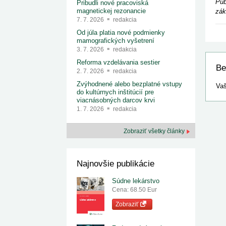
Pub
Pribudli nové pracoviská
magnetickej rezonancie
zák
7. 7. 2026
redakcia
Od júla platia nové podmienky
mamografických vyšetrení
3. 7. 2026
redakcia
Reforma vzdelávania sestier
Be
2. 7. 2026
redakcia
Zvýhodnené alebo bezplatné vstupy
Vaš
do kultúrnych inštitúcií pre
viacnásobných darcov krvi
1. 7. 2026
redakcia
Zobraziť všetky články
Najnovšie publikácie
Súdne lekárstvo
Cena: 68.50 Eur
Zobraziť