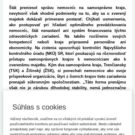
Štát preniesol správu nemocníc na samosprávne kraje,
nevytvoril však vhodné podmienky na to, aby sa o zverený
majetok dokázali primerane postarať. Chýbali usmernenia,
ako postupovať pri hľadaní optimálneho prevádzkovania
nemocníc, štát nenastavil ani systém financovania týchto
zdravotníckych zariadení. Na takéto rozšírenie svojich
kompetencií neboli kraje pripravené personálne ani
ekonomicky. Na zistenia upozorňujú kontrolóri Najvyššieho
kontrolného úradu (NKÚ) SR, ktorí poukazujú na rôznorodosť
prístupu samosprávnych krajov k nemocniciam ako k
zverenému majetku. Kým dva samosprávne kraje, Trenčiansky
(TSK) a Žilinský (ŽSK), si ponechali nemocnice ako svoje
príspevkové organizácie, štyri z ôsmich krajov tieto zariadenia
prenajali súkromným spoločnostiam. „Táto forma prenájmu
však nie je zárukou dlhodobej stability, nemá jednoznačne
určené pravidlá cenotvorby a tým sa vytvára priestor na
netransparentné konanie,“ hovorí podpredsedníčka NKÚ
Henrieta Crkoňová. Problémom je, že štát sa dlhé roky
Súhlas s cookies
nezaujímal o to, ako si samosprávne kraje plnia svoje
povinnosti nositeľov zdravotnej politiky v regióne. Zlyhal tiež
Vážený návštevník, snažíme sa zo všetkých síl prinášať vysokú úroveň
v legislatívnej oblasti pri reforme zákonov, ktoré mali
používateľského komfortu pri používaní našich webstránok. Medzi základné
stabilizovať financovanie delimitovaných nemocníc.
predpoklady patrí napr. aby správne fungovalo vyhľadávanie, aby sme vás
neobťažovali nevhodnou reklamou alebo aby sme mali dostatok podnetov, ako