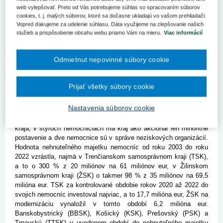
Štát v roku 2002 rozhodol o prenesení správy 28 regionálnych
web vylepšovať. Preto od Vás potrebujeme súhlas so spracovaním súborov
nemocníc s nehnuteľným majetkom v hodnote 206 miliónov eur na
cookies, t. j. malých súborov, ktoré sa dočasne ukladajú vo vašom prehliadači.
vyššie územné celky (VÚC), aby zabezpečovali zdravotnú
Vopred ďakujeme za udelenie súhlasu. Dáta využijeme na zlepšovanie našich
služieb a prispôsobenie obsahu webu priamo Vám na mieru.
Viac informácií
starostlivosť v regiónoch a aby regionálne zdravotnícke zariadenia
mohli včas reagovať na požiadavky obyvateľov. Celková hodnota
nehnuteľného majetku ku koncu roka 2022 predstavovala 229
Odmietnut nepovinné súbory cookie
miliónov eur. Samosprávne kraje sú povinné tento majetok užívať,
zveľaďovať, chrániť a zhodnocovať. Národní kontrolóri sa preto
rozhodli preveriť a zhodnotiť stav pri hospodárení s týmto
Prijať všetky súbory cookie
majetkom vo všetkých ôsmich samosprávnych krajoch. Spomedzi
28 nemocníc, ktoré boli v roku 2003 delimitované zo štátu na
Nastavenia súborov cookie
VÚC, ich ostalo 24. Jedenásť z nich je prenajatých, sedem
nemocníc hospodári ako príspevková organizácia samosprávneho
kraja, v štyroch nemocniciach má kraj ako akcionár len minoritné
postavenie a dve nemocnice sú v správe neziskových organizácií.
Hodnota nehnuteľného majetku nemocníc od roku 2003 do roku
2022 vzrástla, najmä v Trenčianskom samosprávnom kraji (TSK),
a to o 300 % z 20 miliónov na 61 miliónov eur, v Žilinskom
samosprávnom kraji (ŽSK) o takmer 98 % z 35 miliónov na 69,5
milióna eur. TSK za kontrolované obdobie rokov 2020 až 2022 do
svojich nemocníc investoval najviac, a to 17,7 milióna eur, ŽSK na
modernizáciu vynaložil v tomto období 6,2 milióna eur.
Banskobystrický (BBSK), Košický (KSK), Prešovský (PSK) a
Trnavský (TTSK) v uvedenom období do nehnuteľného majetku