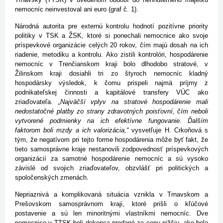
nemocníc neinvestoval ani euro (graf č. 1).
Národná autorita pre externú kontrolu hodnotí pozitívne priority
politiky v TSK a ŽSK, ktoré si ponechali nemocnice ako svoje
príspevkové organizácie celých 20 rokov, čím majú dosah na ich
riadenie, metodiku a kontrolu. Ako zistili kontrolóri, hospodárenie
nemocníc v Trenčianskom kraji bolo dlhodobo stratové, v
Žilinskom kraji dosiahli tri zo štyroch nemocníc kladný
hospodársky výsledok, k čomu prispeli najmä príjmy z
podnikateľskej činnosti a kapitálové transfery VÚC ako
zriaďovateľa.
„Najväčší vplyv na stratové hospodárenie mali
nedostatočné platby zo strany zdravotných poisťovní, čím neboli
vytvorené podmienky na ich efektívne fungovanie. Ďalším
faktorom boli mzdy a ich valorizácia,“
vysvetľuje H. Crkoňová s
tým, že negatívom pri tejto forme hospodárenia môže byť fakt, že
tieto samosprávne kraje nestanovili zodpovednosť príspevkových
organizácií za samotné hospodárenie nemocníc a sú vysoko
závislé od svojich zriaďovateľov, obzvlášť pri politických a
spoločenských zmenách.
Nepriaznivá a komplikovaná situácia vznikla v Trnavskom a
Prešovskom samosprávnom kraji, ktoré prišli o kľúčové
postavenie a sú len minoritnými vlastníkmi nemocníc. Dve
nemocnice v TTSK boli dokonca predané za cenu nižšiu, ako bola