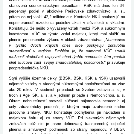
stanovená súdnoznaleckými posudkami. PSK má dnes len 34-
percentný podiel v akciovke Prešovské zdravotníctvo, a. s.,
pritom do nej vložil 42,2 milióna eur. Kontrolóri NKÚ poukazujú na
neprimeranosť rozdelenia podielov akcií v súvislosti s vkladmi.
Konštatujú, že nešlo o vyvážený vzťah medzi PSK a súkromným
investorom. VÚC sa týmto vzdal majetku, ktorý mal slúžiť na
plnenie preneseného výkonu v oblasti zdravotníctva.
„Nemocnice
v týchto dvoch krajoch dnes síce poskytujú zdravotnú
starostlivosť v regióne. Problém je, že samotné VÚC stratili
možnosť akokoľvek ovplyvniť chod týchto nemocníc, čím prestali
plniť kľúčovú časť svojej zriaďovateľskej pôsobnosti,“
prízvukuje
podpredsedníčka NKÚ.
Štyri vyššie územné celky (BBSK, BSK, KSK a NSK) uzatvorili
nájomné vzťahy s viacerými súkromnými spoločnosťami na viac
ako 20 rokov. V siedmich prípadoch so Svetom zdravia a. s., v
troch s Agel SK, a. s. a v jednom prípade s Nemocničnou, a. s.
Okrem nehnuteľností prevzali súčasní nájomcovia nemocníc aj
celý zdravotnícky personál, s ktorým majú uzatvorené riadne
pracovné zmluvy. NKÚ konštatuje pochybenia pri nakladaní s
majetkom štátu aj zo strany VÚC. Pri niektorých nájomných
zmluvách totiž nie je jasne definovaný transparentný odpočet
plnenia si zmluvných podmienok zo strany nájomcov. V BBSK