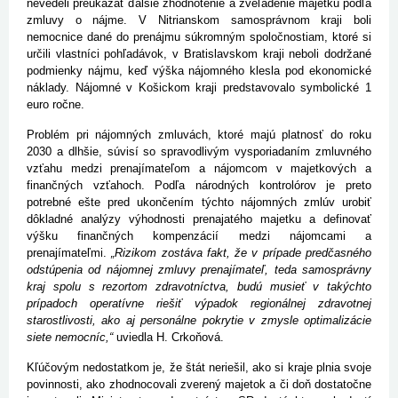
nevedeli preukázať ďalšie zhodnotenie a zveľadenie majetku podľa
zmluvy o nájme. V Nitrianskom samosprávnom kraji boli
nemocnice dané do prenájmu súkromným spoločnostiam, ktoré si
určili vlastníci pohľadávok, v Bratislavskom kraji neboli dodržané
podmienky nájmu, keď výška nájomného klesla pod ekonomické
náklady. Nájomné v Košickom kraji predstavovalo symbolické 1
euro ročne.
Problém pri nájomných zmluvách, ktoré majú platnosť do roku
2030 a dlhšie, súvisí so spravodlivým vysporiadaním zmluvného
vzťahu medzi prenajímateľom a nájomcom v majetkových a
finančných vzťahoch. Podľa národných kontrolórov je preto
potrebné ešte pred ukončením týchto nájomných zmlúv urobiť
dôkladné analýzy výhodnosti prenajatého majetku a definovať
výšku finančných kompenzácií medzi nájomcami a
prenajímateľmi.
„Rizikom zostáva fakt, že v prípade predčasného
odstúpenia od nájomnej zmluvy prenajímateľ, teda samosprávny
kraj spolu s rezortom zdravotníctva, budú musieť v takýchto
prípadoch operatívne riešiť výpadok regionálnej zdravotnej
starostlivosti, ako aj personálne pokrytie v zmysle optimalizácie
siete nemocníc,“
uviedla H. Crkoňová.
Kľúčovým nedostatkom je, že štát neriešil, ako si kraje plnia svoje
povinnosti, ako zhodnocovali zverený majetok a či doň dostatočne