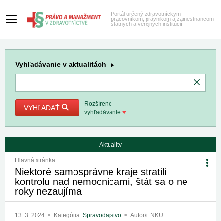
Portál určený zdravotníckym
pracovníkom, právnikom a zamestnancom
štátnych a verejných inštitúcií
Vyhľadávanie
v aktualitách
Rozšírené
VYHĽADAŤ
vyhľadávanie
Aktuality
Hlavná stránka
Niektoré samosprávne kraje stratili
kontrolu nad nemocnicami, štát sa o ne
roky nezaujíma
13. 3. 2024
Kategória:
Spravodajstvo
Autor/i: NKU