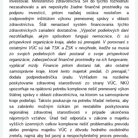
investovali. Ministerstvo zdravotníctva SR do týchto rozhodnutí
nezasahovalo a ani neposkytlo žiadne finančné prostriedky na
podporu investícií, pritom naďalej ostáva nositeľom a
zodpovedným inštitútom výkonu prenesenej správy v oblasti
zdravotníctva. Štát nenastavil systém financovania týchto
zdravotníckych zariadení dostatočne.
„Výpočet podielových daní
nezohľadňuje, akým spôsobom fungujú nemocnice, či sú
príspevkové organizácie kraja, alebo sú prenajaté. V porovnaní s
ostatnými VÚC sú tak TSK a ŽSK v nevýhode, keďže sa musia
zo svojich podielových daní postarať o svoje príspevkové
organizácie, zabezpečovať finančné prostriedky na ich fungovanie,
vyplácať mzdy. Financie pritom dostanú tak, ako ostatné
samosprávne kraje, ktoré tento majetok predali, či prenajali,“
dodala podpredsedníčka úradu. Vzhľadom na rozdielne
poskytovanie zdravotnej starostlivosti zo strany VÚC, NKÚ
upozorňuje na opätovnú potrebu komplexne riešiť prenesený výkon
štátnej správy v oblasti zdravotníctva, na ktorom sa samosprávne
kraje podieľajú. Takisto poukazuje na potrebu hľadať riešenia, aby
sa zabránilo možným rizikám pri nestabilite poskytovania
regionálnej zdravotnej starostlivosti v prípade ukončenia
nájomných vzťahov. Úrad tiež odporúča v zákone o majetku
vyšších územných celkov komplexne riešiť problematiku prevodu
alebo prenájmu majetku VÚC z dôvodu hodného osobitného
zreteľa, najmä aby bol jasný a nespochybniteľný proces prevodu,