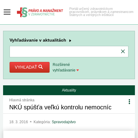
Portál určený zdravotníckym
pracovníkom, právnikom a zamestnancom
štátnych a verejných inštitúcií
Vyhľadávanie
v aktualitách
Rozšírené
VYHĽADAŤ
vyhľadávanie
Aktuality
Hlavná stránka
NKÚ spúšťa veľkú kontrolu nemocníc
18. 3. 2016
Kategória:
Spravodajstvo
Najvyšší kontrolný úrad (NKÚ) si posvieti na zdravotnícke