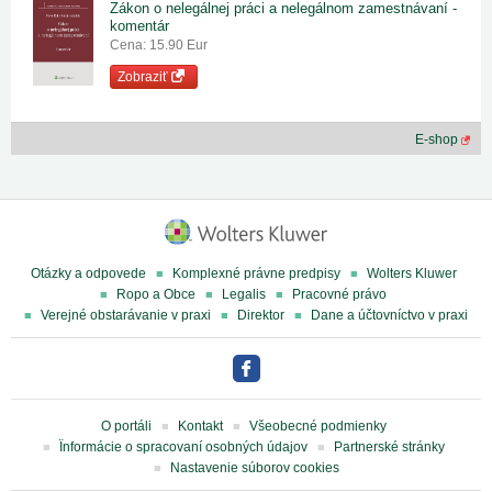
Zákon o nelegálnej práci a nelegálnom zamestnávaní -
komentár
Cena: 15.90 Eur
Zobraziť
E-shop
Otázky a odpovede
Komplexné právne predpisy
Wolters Kluwer
Ropo a Obce
Legalis
Pracovné právo
Verejné obstarávanie v praxi
Direktor
Dane a účtovníctvo v praxi
O portáli
Kontakt
Všeobecné podmienky
Ïnformácie o spracovaní osobných údajov
Partnerské stránky
Nastavenie súborov cookies