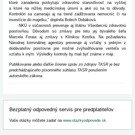
ktoré zariadenia poskytujú zdravotnú starostlivosť na vyššej
a ktoré na nižšej medicínskej úrovni a aké sú na to dôvody.
Kontrolóri sa zamerajú aj na trend zadlžovania nemocníc či na
investície do majetku," doplnila Bolech Dobáková.
NKÚ v súčasnosti preveruje aj štátnu Všeobecnú zdravotnú
poisťovňou. Dôvodom sú zmluvy pre tetu jej bývalého šéfa
Marcela Foraia aj zmluvy s Klinikou Kostka. Na požiadavku
Národnej kriminálnej agentúry preveruje aj vzťahy s jedným z
dodávateľov poisťovne pre možné zvýhodňovanie veriteľa vo
vzťahu k iným. Výsledky kontroly by mali byť známe v máji.
Publikovanie alebo ďalšie šírenie správ zo zdrojov TASR je bez
predchádzajúceho písomného súhlasu TASR porušením
autorského zákona.
Bezplatný odpovedný servis pre predplatiteľov
Vaše otázky môžete zadať na
www.otazkyodpovede.sk
.