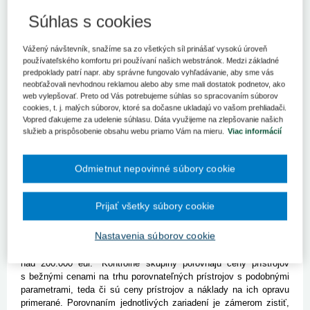
zariadenia. Úrad dnes oznámil, že počas dvoch rokov sa ich
chystá preveriť viac ako 40.
Súhlas s cookies
Bratislava 18. marca (TASR) - Najvyšší kontrolný úrad (NKÚ) si
Vážený návštevník, snažíme sa zo všetkých síl prinášať vysokú úroveň
posvieti na zdravotnícke zariadenia. Úrad dnes oznámil, že počas
používateľského komfortu pri používaní našich webstránok. Medzi základné
dvoch rokov sa ich chystá preveriť viac ako 40. Pôjde o fakultné,
predpoklady patrí napr. aby správne fungovalo vyhľadávanie, aby sme vás
univerzitné i regionálne nemocnice, centrá pre liečbu drogových
neobťažovali nevhodnou reklamou alebo aby sme mali dostatok podnetov, ako
závislostí či špecializované ústavy. Kontrola má preveriť či
web vylepšovať. Preto od Vás potrebujeme súhlas so spracovaním súborov
efektívne hospodária s peniazmi na zdravotnú starostlivosť i to,
cookies, t. j. malých súborov, ktoré sa dočasne ukladajú vo vašom prehliadači.
ako sú pripravené na elektronické zdravotníctvo a nový platobný
Vopred ďakujeme za udelenie súhlasu. Dáta využijeme na zlepšovanie našich
mechanizmus DRG.
služieb a prispôsobenie obsahu webu priamo Vám na mieru.
Viac informácií
Kontrolóri sa zamerajú na obdobie posledných piatich rokov.
"V prvej etape prebehne kontrola vo fakultných nemocniciach
Odmietnut nepovinné súbory cookie
v Nitre, Banskej Bystrici, Prešove, Nových Zámkoch, Trenčíne,
Žiline, Trnave a v univerzitných nemocniciach v Bratislave
a Košiciach," priblížila hovorkyňa NKÚ Daniela Bolech Dobáková.
Prijať všetky súbory cookie
Pripomenula, že analýzy poukazujú na opakujúce sa nedostatky
v hospodárení, obstarávaní majetku a služieb či správe majetku
Nastavenia súborov cookie
nemocníc.
Úrad preverí aj nákupy a využívanie zdravotníckych prístrojov
nad 200.000 eur. "Kontrolné skupiny porovnajú ceny prístrojov
s bežnými cenami na trhu porovnateľných prístrojov s podobnými
parametrami, teda či sú ceny prístrojov a náklady na ich opravu
primerané. Porovnaním jednotlivých zariadení je zámerom zistiť,