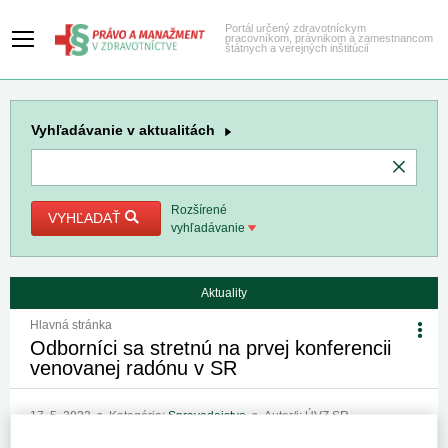
Portál určený zdravotníckym
pracovníkom, právnikom a zamestnancom
štátnych a verejných inštitúcií
Vyhľadávanie
v aktualitách
Rozšírené
VYHĽADAŤ
vyhľadávanie
Aktuality
Hlavná stránka
Odborníci sa stretnú na prvej konferencii
venovanej radónu v SR
17. 5. 2023
Kategória:
Spravodajstvo
Autor/i: ÚVZ SR