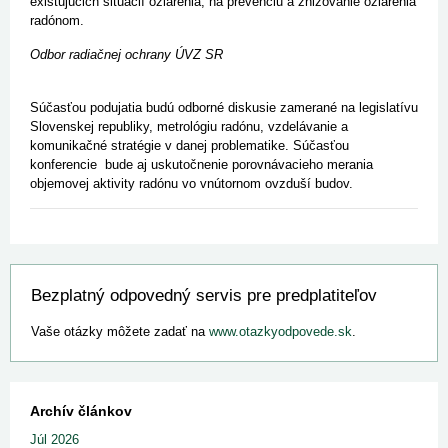
existujúcich situácií ožiarenia, na prevenciu a znižovanie ožiarenia
radónom.
Odbor radiačnej ochrany ÚVZ SR
Súčasťou podujatia budú odborné diskusie zamerané na legislatívu
Slovenskej republiky, metrológiu radónu, vzdelávanie a
komunikačné stratégie v danej problematike. Súčasťou
konferencie bude aj uskutočnenie porovnávacieho merania
objemovej aktivity radónu vo vnútornom ovzduší budov.
Bezplatný odpovedný servis pre predplatiteľov
Vaše otázky môžete zadať na
www.otazkyodpovede.sk
.
Archív článkov
Júl 2026