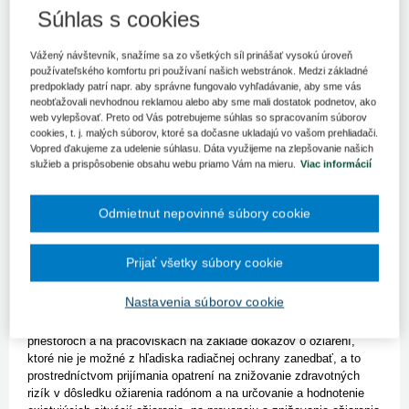
Úrad verejného zdravotníctva Slovenskej republiky a
Súhlas s cookies
Regionálny úrad verejného zdravotníctva so sídlom v Banskej
Bystrici v spolupráci so Svetovou zdravotníckou organizáciou
Vážený návštevník, snažíme sa zo všetkých síl prinášať vysokú úroveň
a Občianskym združením NatuRadon organizuje odbornú
používateľského komfortu pri používaní našich webstránok. Medzi základné
konferenciu Radón v Slovenskej republike, ktorá sa uskutoční
predpoklady patrí napr. aby správne fungovalo vyhľadávanie, aby sme vás
v dňoch 29. – 31. mája 2023 v priestoroch Regionálneho úradu
neobťažovali nevhodnou reklamou alebo aby sme mali dostatok podnetov, ako
verejného zdravotníctva so sídlom v Banskej Bystrici.
web vylepšovať. Preto od Vás potrebujeme súhlas so spracovaním súborov
cookies, t. j. malých súborov, ktoré sa dočasne ukladajú vo vašom prehliadači.
Zámerom konferencie je poskytnúť nové, komplexné informácie o
Vopred ďakujeme za udelenie súhlasu. Dáta využijeme na zlepšovanie našich
radónovej problematike v Slovenskej republike, reagovať na
služieb a prispôsobenie obsahu webu priamo Vám na mieru.
Viac informácií
požiadavky praxe a umožniť vzájomnú komunikáciu medzi
odborníkmi v kontexte s Národným akčným radónovým plánom
Slovenskej republiky.
Odmietnut nepovinné súbory cookie
Národný akčný radónový plán Slovenskej republiky (NARP) je
základným strategickým dokumentom pre zabezpečenie radiačnej
Prijať všetky súbory cookie
ochrany obyvateľov pred ožiarením radónom.
Nastavenia súborov cookie
Cieľom NARP-u je implementácia stratégií na zvládanie
dlhodobých rizík spôsobených ožiarením radónom v pobytových
priestoroch a na pracoviskách na základe dôkazov o ožiarení,
ktoré nie je možné z hľadiska radiačnej ochrany zanedbať, a to
prostredníctvom prijímania opatrení na znižovanie zdravotných
rizík v dôsledku ožiarenia radónom a na určovanie a hodnotenie