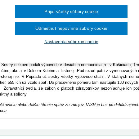
Ročník 2014
2016
čína šesťmesačné prechodné obdobie na
Ročník 2013
2015
vajú sa, že pre chýbajúce sestry v nemocniciach môže dôjsť k ohrozeniu zd
ronických služieb v elektronickej zdravotnej
Ročník 2012
2014
Prijať všetky súbory cookie
pokojné so zákonom, ktorý im od januára upravuje mzdy.
Ročník 2011
2013
íza v zdravotníckych zariadeniach je už citeľná," povedala Katarína 
Ročník 2010
2012
PP). Narážala tým na fakt, že niektoré nemocnice budú musieť prejsť pre ned
Ročník 2026
2011
Odmietnut nepovinné súbory cookie
mpetentní by mali túto situáciu ihneď vyriešiť. Odkladanie liečby, operá
2010
e byť nebezpečné," dodala.
ister zdravotníctva Viliam Čislák (nominant Smeru-SD) ubezpečil, že nedô
Nastavenia súborov cookie
a byť zabezpečená aj po 1. februári, keď výpovede niektorých sestier na
sť aj k presunu pacientov na iné oddelenia či do najbližších zdravotníckych z
ia pomôcť.
try celkovo podali výpovede v desiatich nemocniciach - v Košiciach, Trnav
nčíne, ako aj v Dolnom Kubíne a Trstenej. Pod rezort patrí z vymenovaných
rstenej nie. V Poprade už sestry všetky výpovede stiahli. V štátnych nemo
tier, 555 ich už vzalo späť. Do pracovného pomeru tam nastúpilo 130 nových 
avotníci tvrdia, že zákon o platoch zdravotníkov nezohľadňuje ich poži
ektný a solídny.
likovanie alebo ďalšie šírenie správ zo zdrojov TASR je bez predchádzajú
ona.