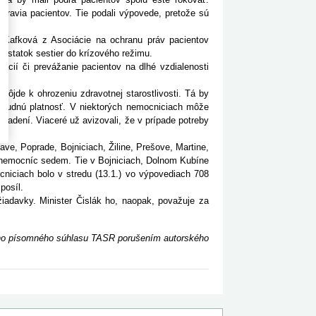
ravia pacientov. Tie podali výpovede, pretože sú
Kafková z Asociácie na ochranu práv pacientov
ostatok sestier do krízového režimu.
cií či prevážanie pacientov na dlhé vzdialenosti
jde k ohrozeniu zdravotnej starostlivosti. Tá by
dobudnú platnosť. V niektorých nemocniciach môže
ariadení. Viaceré už avizovali, že v prípade potreby
e, Poprade, Bojniciach, Žiline, Prešove, Martine,
 nemocníc sedem. Tie v Bojniciach, Dolnom Kubíne
cniciach bolo v stredu (13.1.) vo výpovediach 708
posíl.
adavky. Minister Čislák ho, naopak, považuje za
ceho písomného súhlasu TASR porušením autorského