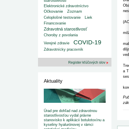
starostlivosti
kategorizovaných liekov 1. 8....
Od 1. augusta 2026 sa za
1. 7. 2026
redakcia
Obá
Elektronické zdravotníctvo
implementáciu nových elekt
Ministerstvo zdravotníctva zverejnilo aktualizovaný
nes
Očkovanie
Zoznam
knižke
zoznam kategori...
"Kr
Liek
Celoplošné testovanie
29. 6. 2026
redakcia
(AO
Financovanie
Rezort zdravotníctva zverejnil zoznam
"Ko
Zdravotná starostlivosť
kategorizovaných špeciálnych ...
môž
29. 6. 2026
redakcia
Choroby z povolania
Min
Výzva na podporu dostupnosti zdravotnej
COVID-19
Verejné zdravie
mal
starostlivosti v centrách z...
22. 6. 2026
redakcia
dôj
Zdravotnícky pracovník
ved
Ses
Register kľúčových slov
Tre
a T
ses
Aktuality
Zdr
kor
Pub
zák
Úrad pre dohľad nad zdravotnou
starostlivosťou vydal právne
stanovisko k aplikácii botulotoxínu a
kyseliny hyalurónovej v rámci