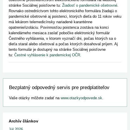
stránke Sociálnej poisťovne tu:
Žiadosť o pandemické ošetrovné
.
Rovnako ostredníctvom tohto elektronického formulára žiadajú o
pandemické ošetrovné aj poistenci, ktorých dieťa do 11 rokov veku
má lekárom telemedicínsky nariadené karanténne
opatrenie/izoláciu. Povinnosťou poistenca zostáva na konci
kalendárneho mesiaca zaslať pobočke elektronický formulár
Čestného vyhlásenia, v ktorom vyznačí dni, počas ktorých sa o
dieťa staral alebo ošetroval a počas ktorých dosahoval príjem. Aj
tento formulár je dostupný na stránke Sociálnej poisťovne
tu:
Čestné vyhlásenie k pandemickej OČR
.
Bezplatný odpovedný servis pre predplatiteľov
Vaše otázky môžete zadať na
www.otazkyodpovede.sk
.
Archív článkov
Júl 2026