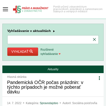
Portál určený zdravotníckym
pracovníkom, právnikom a zamestnancom
štátnych a verejných inštitúcií
Vyhľadávanie
v aktualitách
Rozšírené
VYHĽADAŤ
vyhľadávanie
Aktuality
Hlavná stránka
Pandemická OČR počas prázdnin: v
týchto prípadoch je možné poberať
dávku
14. 7. 2022
Kategória:
Spravodajstvo
Autor/i: Sociálna poisťovňa