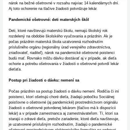
nárok na bežné ošetrovné v rozsahu najviac 14 kalendárnych dní.
Aj toto ochorenie na tlačive žiadosti potvrdzuje lekár.
Pandemické ošetrovné: deti materských škôl
Deti, ktoré navštevujú materskú školu, nemajú školský rok
rozdelený na obdobie školského vyučovania a prázdnin. Ak je
počas prázdnin materská škola uzatvorená rozhodnutím
príslušného orgánu (regionálny úrad verejného zdravotníctva,
zriaďovateľ, riaditeľ), nárok na pandemické ošetrovné poistenci
budú mať. Rovnako môžu dávku dostávať aj v prípade, ak dieťa
ochorie a potrebu ošetrovania v žiadosti o ošetrovné potvrdí lekár
dieťaťa.
Postup pri žiadosti o dávku: nemení sa
Počas prázdnin sa postup žiadosti o dávku nemení. Rodičia či iní
poistenci, ktorí ošetrujú choré dieťa, žiadajú pobočku Sociálnej
poisťovne o ošetrovné (aj pandemické) prostredníctvom originálu
žiadosti o ošetrovné potvrdenej lekárom (tlačivo má k dispozícii
lekár) a v prípade zamestnanca aj zamestnávateľom. Tí, ktorí sa
starajú o zdravé dieťa, pretože zariadenie, ktoré dieťa navštevuje,
je uzatvorené príslušným rozhodnutím, žiadajú o pandemické
ošetrovné prostredníctvom elektronického formulára na webovej