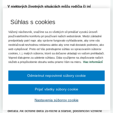
V niektorých životných situáciách môžu rodičia či iní
poistenci dostávať zo Sociálnej poisťovne dávku pandemické
ošetrovné aj počas letných školských prázdnin. Môže sa tak
Súhlas s cookies
stať v prípade detí materských škôl, ktoré budú počas
prázdnin príslušným orgánom uzatvorené alebo ak takéto
dieťa ochorie a potvrdí to lekár. Podobne nárok na dávku
Vážený návštevník, snažíme sa zo všetkých síl prinášať vysokú úroveň
vznikne aj v prípade školopovinných detí do 16 rokov veku,
používateľského komfortu pri používaní našich webstránok. Medzi základné
ktoré ochorejú a potrebu ošetrovania im potvrdí lekár. S
predpoklady patrí napr. aby správne fungovalo vyhľadávanie, aby sme vás
dávkou tiež môžu rátať poistenci detí do 11 rokov veku,
neobťažovali nevhodnou reklamou alebo aby sme mali dostatok podnetov, ako
web vylepšovať. Preto od Vás potrebujeme súhlas so spracovaním súborov
ktorým lekár nariadi karanténu či izoláciu.
cookies, t. j. malých súborov, ktoré sa dočasne ukladajú vo vašom prehliadači.
Vopred ďakujeme za udelenie súhlasu. Dáta využijeme na zlepšovanie našich
Pandemické ošetrovné: školáci
služieb a prispôsobenie obsahu webu priamo Vám na mieru.
Viac informácií
Počas školských prázdnin (1. júl - 31. august) nárok na ošetrovné
z dôvodu uzatvorenia školy bežne nevzniká, vtedy je škola
Odmietnut nepovinné súbory cookie
uzatvorená na základe školského zákona bez ohľadu na
pandemickú situáciu. Ak však školopovinné dieťa do 16 rokov
veku v období prázdnin ochorie, a to bez ohľadu na to, či pôjde o
Prijať všetky súbory cookie
ochorenie COVID-19 alebo iné ochorenie, poistencovi môže
vzniknúť nárok na pandemické ošetrovné. Dávku mu po splnení
Nastavenia súborov cookie
ostatných zákonných podmienok bude Sociálna poisťovňa
vyplácať za obdobie, ktoré v žiadosti o ošetrovné potvrdí lekár
dieťaťa. Ak ochorie dieťa 16-ročné a staršie, poistencovi vznikne