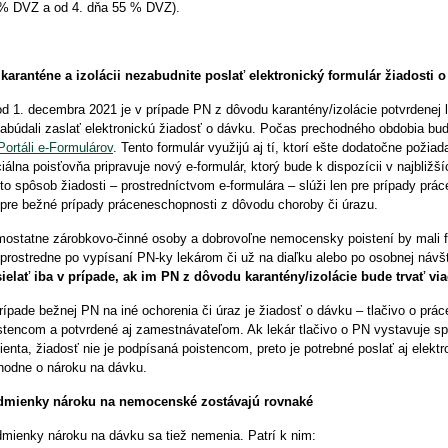
% DVZ a od 4. dňa 55 % DVZ).
 karanténe a izolácii nezabudnite poslať elektronický formulár žiadosti 
od 1. decembra 2021 je v prípade PN z dôvodu karantény/izolácie potvrdenej l
abúdali zaslať elektronickú žiadosť o dávku. Počas prechodného obdobia bud
Portáli e-Formulárov
. Tento formulár využijú aj tí, ktorí ešte dodatočne pož
iálna poisťovňa pripravuje nový e-formulár, ktorý bude k dispozícii v najbliž
to spôsob žiadosti – prostredníctvom e-formulára – slúži len pre prípady prá
 pre bežné prípady práceneschopnosti z dôvodu choroby či úrazu.
ostatne zárobkovo-činné osoby a dobrovoľne nemocensky poistení by mali for
prostredne po vypísaní PN-ky lekárom či už na diaľku alebo po osobnej návš
ielať iba v prípade, ak im PN z dôvodu karantény/izolácie bude trvať via
rípade bežnej PN na iné ochorenia či úraz je žiadosť o dávku – tlačivo o pr
stencom a potvrdené aj zamestnávateľom. Ak lekár tlačivo o PN vystavuje spr
ienta, žiadosť nie je podpísaná poistencom, preto je potrebné poslať aj elekt
hodne o nároku na dávku.
mienky nároku na nemocenské zostávajú rovnaké
mienky nároku na dávku sa tiež nemenia. Patrí k nim: