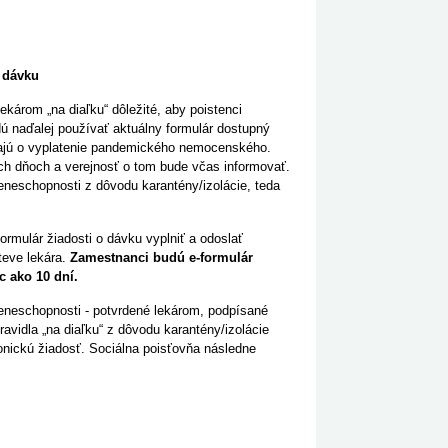
o dávku
ekárom „na diaľku“ dôležité, aby poistenci
ú naďalej používať aktuálny formulár dostupný
iadajú o vyplatenie pandemického nemocenského.
ších dňoch a verejnosť o tom bude včas informovať.
ceneschopnosti z dôvodu karantény/izolácie, teda
mulár žiadosti o dávku vyplniť a odoslať
teve lekára.
Zamestnanci budú e-formulár
c ako 10 dní.
áceneschopnosti - potvrdené lekárom, podpísané
avidla „na diaľku“ z dôvodu karantény/izolácie
ronickú žiadosť. Sociálna poisťovňa následne