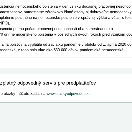
xistencia nemocenského poistenia v deň vzniku dočasnej pracovnej neschopno
amestnancov, samostatne zárobkovo činné osoby aj dobrovoľne nemocensky
aplatenie poistného na nemocenské poistenie v správnej výške a včas, s to
NPO),
bsencia príjmu počas pracovnej neschopnosti (iba zamestnanec) a
70 dní nemocenského poistenia v posledných dvoch rokoch pred vznikom doč
iálna poisťovňa vyplatila od začiatku pandémie v období od 1. apríla 2020 d
ocenské, z toho bolo viac ako 860 000 dávok pandemické nemocenské.
zplatný odpovedný servis pre predplatiteľov
e otázky môžete zadať na
www.otazkyodpovede.sk
.