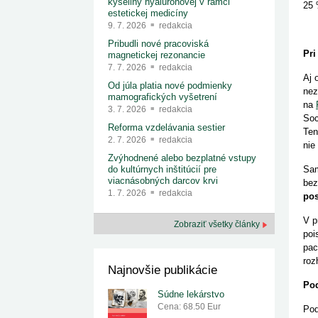
kyseliny hyalurónovej v rámci
25 
estetickej medicíny
9. 7. 2026
redakcia
Pribudli nové pracoviská
Pri
magnetickej rezonancie
7. 7. 2026
redakcia
Aj 
Od júla platia nové podmienky
nez
mamografických vyšetrení
na
3. 7. 2026
redakcia
Soc
Reforma vzdelávania sestier
Ten
2. 7. 2026
redakcia
nie
Zvýhodnené alebo bezplatné vstupy
Sam
do kultúrnych inštitúcií pre
viacnásobných darcov krvi
bez
1. 7. 2026
redakcia
pos
V p
Zobraziť všetky články
poi
pac
roz
Najnovšie publikácie
Pod
Súdne lekárstvo
Cena: 68.50 Eur
Pod