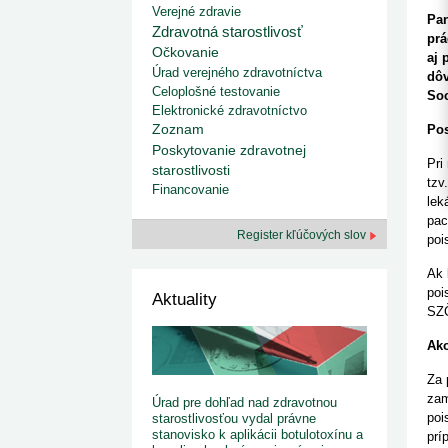
kategorizovaných liekov 1. 8....
Od 1. augusta 2026 sa za
Verejné zdravie
1. 7. 2026
redakcia
Pan
implementáciu nových elekt
Zdravotná starostlivosť
Ministerstvo zdravotníctva zverejnilo aktualizovaný
prá
knižke
zoznam kategori...
Očkovanie
aj 
29. 6. 2026
redakcia
Úrad verejného zdravotníctva
dôv
Rezort zdravotníctva zverejnil zoznam
Celoplošné testovanie
Soc
kategorizovaných špeciálnych ...
Elektronické zdravotníctvo
29. 6. 2026
redakcia
Zoznam
Pos
Výzva na podporu dostupnosti zdravotnej
Poskytovanie zdravotnej
starostlivosti v centrách z...
Pri
22. 6. 2026
redakcia
starostlivosti
tzv
Financovanie
lek
pac
Register kľúčových slov
poi
Ak 
poi
Aktuality
SZČ
Ako
Za 
zam
Úrad pre dohľad nad zdravotnou
poi
starostlivosťou vydal právne
stanovisko k aplikácii botulotoxínu a
prí