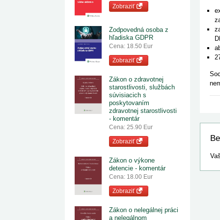
Zobraziť
e
z
z
Zodpovedná osoba z
hľadiska GDPR
D
Cena: 18.50 Eur
a
2
Zobraziť
Soc
Zákon o zdravotnej
nem
starostlivosti, službách
súvisiacich s
poskytovaním
zdravotnej starostlivosti
- komentár
Cena: 25.90 Eur
Be
Zobraziť
Vaš
Zákon o výkone
detencie - komentár
Cena: 18.00 Eur
Zobraziť
Zákon o nelegálnej práci
a nelegálnom