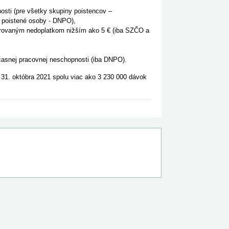
sti (pre všetky skupiny poistencov –
 poistené osoby - DNPO),
lerovaným nedoplatkom nižším ako 5 € (iba SZČO a
asnej pracovnej neschopnosti (iba DNPO).
o 31. októbra 2021 spolu viac ako 3 230 000 dávok