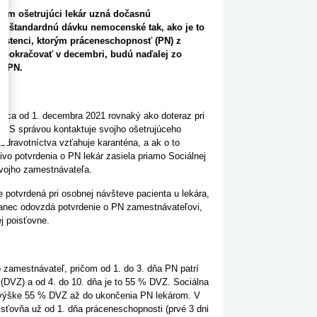
rým ošetrujúci lekár uzná dočasnú
ť štandardnú dávku nemocenské tak, ako je to
oistenci, ktorým práceneschopnosť (PN) z
m pokračovať v decembri, budú naďalej zo
a PN.
tenca od 1. decembra 2021 rovnaký ako doteraz pri
MS správou kontaktuje svojho ošetrujúceho
 zdravotníctva vzťahuje karanténa, a ak o to
ivo potvrdenia o PN lekár zasiela priamo Sociálnej
svojho zamestnávateľa.
 potvrdená pri osobnej návšteve pacienta u lekára,
anec odovzdá potvrdenie o PN zamestnávateľovi,
j poisťovne.
 zamestnávateľ, pričom od 1. do 3. dňa PN patrí
DVZ) a od 4. do 10. dňa je to 55 % DVZ. Sociálna
o výške 55 % DVZ až do ukončenia PN lekárom. V
ťovňa už od 1. dňa práceneschopnosti (prvé 3 dni