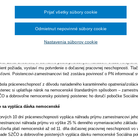
Ročník 2014
2016
čína šesťmesačné prechodné obdobie na
Ročník 2013
2015
demická dávka nemocenské od 1. decembra 2021 zaniká. Poistenci, kto
ronických služieb v elektronickej zdravotnej
Ročník 2012
2014
Prijať všetky súbory cookie
ceneschopnosť z dôvodu karanténneho opatrenia/izolácie, budú dostáva
Ročník 2011
2013
pri iných dôvodoch dočasnej pracovnej neschopnosti (choroba, úraz). P
Ročník 2010
2012
odu karanténneho opatrenia/izolácie vznikne ešte v novembri a bude i
Ročník 2026
2011
Odmietnut nepovinné súbory cookie
iálnej poisťovne dostávať tzv. pandemické nemocenské až do ukončeni
2010
tupy pri potvrdzovaní PN a žiadosti o nemocenské sa nemenia
Nastavenia súborov cookie
 nariadenej karanténe/izolácii bude pri vzniku práceneschopnosti postup pois
. pandemickom nemocenskom. Poistenec najskôr telefonicky, mailom alebo S
ára. Lekár zhodnotí, či sa naňho podľa príslušných nariadení Úradu verejného
ient požiada, vystaví mu potvrdenie o dočasnej pracovnej neschopnosti. Tlač
sťovni. Poistencovi-zamestnancovi tiež zostáva povinnosť o PN informovať 
bola práceneschopnosť z dôvodu nariadeného karanténneho opatrenia/izolácie
stenec si uplatňuje nárok na nemocenské štandardným spôsobom – zamestn
O a dobrovoľne nemocensky poistený poistenec ho doručí pobočke Sociálne
 sa vypláca dávka nemocenské
prvých 10 dní práceneschopnosti vypláca náhradu príjmu zamestnancovi jeho
estnancovi náhrada príjmu vo výške 25 % denného vymeriavacieho základu (
sťovňa platí nemocenské až od 11. dňa dočasnej pracovnej neschopnosti v
pade SZČO a dobrovoľne poistených vypláca dávku nemocenské Sociálna pois