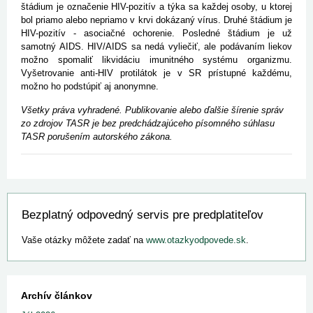
štádium je označenie HIV-pozitív a týka sa každej osoby, u ktorej
bol priamo alebo nepriamo v krvi dokázaný vírus. Druhé štádium je
HIV-pozitív - asociačné ochorenie. Posledné štádium je už
samotný AIDS. HIV/AIDS sa nedá vyliečiť, ale podávaním liekov
možno spomaliť likvidáciu imunitného systému organizmu.
Vyšetrovanie anti-HIV protilátok je v SR prístupné každému,
možno ho podstúpiť aj anonymne.
Všetky práva vyhradené. Publikovanie alebo ďalšie šírenie správ
zo zdrojov TASR je bez predchádzajúceho písomného súhlasu
TASR porušením autorského zákona.
Bezplatný odpovedný servis pre predplatiteľov
Vaše otázky môžete zadať na
www.otazkyodpovede.sk
.
Archív článkov