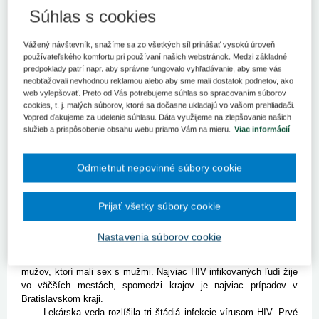
Napriek tomu, že Slovensko naďalej spomedzi štátov Európskej
Súhlas s cookies
únie patrí k tým s nízkym počtom prípadov HIV infekcie, ich počet
rastie.
Vážený návštevník, snažíme sa zo všetkých síl prinášať vysokú úroveň
Bratislava 21. apríla (TASR) - Napriek tomu, že Slovensko naďalej
používateľského komfortu pri používaní našich webstránok. Medzi základné
spomedzi štátov Európskej únie patrí k tým s nízkym počtom
predpoklady patrí napr. aby správne fungovalo vyhľadávanie, aby sme vás
neobťažovali nevhodnou reklamou alebo aby sme mali dostatok podnetov, ako
prípadov HIV infekcie, ich počet rastie. Vlani sa od začiatku
web vylepšovať. Preto od Vás potrebujeme súhlas so spracovaním súborov
monitorovania v roku 1985 zaznamenalo najviac prípadov v
cookies, t. j. malých súborov, ktoré sa dočasne ukladajú vo vašom prehliadači.
jednom roku, a to 86. Rok predtým to bolo o tri menej.
Vopred ďakujeme za udelenie súhlasu. Dáta využijeme na zlepšovanie našich
"Z 86 nových prípadov HIV infekcie boli tri diagnostikované u
služieb a prispôsobenie obsahu webu priamo Vám na mieru.
Viac informácií
cudzincov pri ich pobyte v SR," priblížil Úrad verejného
zdravotníctva SR. Podľa hlavného hygienika Ivana Rovného
možno od začiatku 21. storočia pozorovať na Slovensku
Odmietnut nepovinné súbory cookie
vzostupný trend vo výskyte nových prípadov HIV infekcie.
Na Slovensku sa od zavedenia monitorovania v roku 1985
zaznamenalo 725 prípadov infekcie vírusom ľudskej imunitnej
Prijať všetky súbory cookie
nedostatočnosti. V 595 prípadoch išlo o Slovákov. Od začiatku
monitorovania prípadov HIV/AIDS v SR došlo k 53 úmrtiam HIV
Nastavenia súborov cookie
infikovaných osôb.
Väčšina HIV infekcií bola v SR zaznamenaná v skupine
mužov, ktorí mali sex s mužmi. Najviac HIV infikovaných ľudí žije
vo väčších mestách, spomedzi krajov je najviac prípadov v
Bratislavskom kraji.
Lekárska veda rozlíšila tri štádiá infekcie vírusom HIV. Prvé