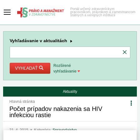
Portál určený zdravotníckym
pracovníkom, právnikom a zamestnancom
štátnych a verejných inštitúcií
Vyhľadávanie
v aktualitách
Rozšírené
VYHĽADAŤ
vyhľadávanie
Aktuality
Hlavná stránka
Počet prípadov nakazenia sa HIV
infekciou rastie
21. 4. 2015
Kategória:
Spravodajstvo