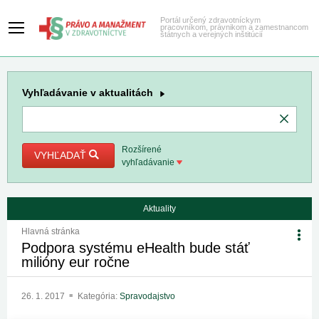
Portál určený zdravotníckym
pracovníkom, právnikom a zamestnancom
štátnych a verejných inštitúcií
Vyhľadávanie
v aktualitách
Rozšírené
VYHĽADAŤ
vyhľadávanie
Aktuality
Hlavná stránka
Podpora systému eHealth bude stáť
milióny eur ročne
26. 1. 2017
Kategória:
Spravodajstvo