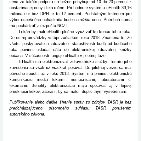
cena za takúto podporu sa bežne pohybuje od 10 do 20 percent z
obstarávacej ceny diela ročne. Pri hodnote systému eHealth 39,16
milióna eur bez DPH je to 12 percent. Podstatným kritériom pre
výber úspešného uchádzača bude najnižšia cena. Potrebná suma
má pochádzať z rozpočtu NCZI.
Lekári by mali eHealth plošne využívať ku koncu tohto roka.
Do ostrej prevádzky vstúpi začiatkom roka 2018. Znamená to, že
všetci poskytovatelia zdravotnej starostlivosti budú od budúceho
roka povinní ukladať dáta do elektronickej zdravotnej knižky
občana. V súčasnosti funguje eHealth v pilotnej fáze.
EHealth má elektronizovať zdravotnícke služby. Termín jeho
zavedenia sa však už viackrát posúval. Do pilotnej verzie sa mal
pôvodne spustiť už v roku 2013. Systém má priniesť elektronickú
komunikáciu medzi lekármi, nemocnicami, laboratóriami či
lekárňami. Benefity elektronizácie majú spočívať aj v lepšej
preskripcii liekov, zabrániť by sa malo i duplicitným vyšetreniam.
Publikovanie alebo ďalšie šírenie správ zo zdrojov TASR je bez
predchádzajúceho písomného súhlasu TASR porušením
autorského zákona.