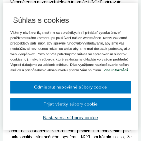
Národné centrum zdravotníckych informácií (NCZI) pripravuje
verejné obstarávanie na podporné služby pre zabezpečenie
dostupnosti informačného systému elektronického zdravotníctva.
Súhlas s cookies
Bratislava 26. januára (TASR) - Národné centrum zdravotníckych
informácií (NCZI) pripravuje verejné obstarávanie na podporné
Vážený návštevník, snažíme sa zo všetkých síl prinášať vysokú úroveň
služby pre zabezpečenie dostupnosti informačného systému
používateľského komfortu pri používaní našich webstránok. Medzi základné
elektronického zdravotníctva. Odhadovaná cena je 4,7 milióna eur
predpoklady patrí napr. aby správne fungovalo vyhľadávanie, aby sme vás
bez DPH za jeden rok, kontrakt s víťazom má byť trojročný s
neobťažovali nevhodnou reklamou alebo aby sme mali dostatok podnetov, ako
opciou na jeden rok. Elektronizácia zdravotníctva si doteraz
web vylepšovať. Preto od Vás potrebujeme súhlas so spracovaním súborov
cookies, t. j. malých súborov, ktoré sa dočasne ukladajú vo vašom prehliadači.
vyžiadala takmer 40 miliónov eur.
Vopred ďakujeme za udelenie súhlasu. Dáta využijeme na zlepšovanie našich
služieb a prispôsobenie obsahu webu priamo Vám na mieru.
Viac informácií
Projekt eHealth sa ukončil v roku 2015, v súčasnosti sa
odstraňujú chyby v systéme, ktoré odhalilo testovanie a pilotná
prevádzka. "Snahou NCZI, aj rezortu zdravotníctva je, aby bol celý
Odmietnut nepovinné súbory cookie
systém elektronizácie zdravotníctva v plnej prevádzke, podľa
aktuálne platnej legislatívy, od 1. januára 2018. Aj zabezpečenie
podporných služieb informačného systému elektronického
Prijať všetky súbory cookie
zdravotníctva je preto nevyhnutne dôležité pre rýchle a úspešné
zavedenie eHealth-u do praxe," povedal riaditeľ NCZI Peter
Nastavenia súborov cookie
Blaškovitš.
Služby, ktoré sa obstarávajú, majú zabezpečiť garantovanú
dobu na odstránenie vzniknutého problému a obnovenie plnej
funkcionality informačného systému. NCZI poukázalo na to, že