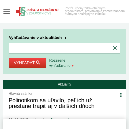
Portál určený zdravotníckym
pracovníkom, právnikom a zamestnancom
štátnych a verejných inštitúcií
Vyhľadávanie
v aktualitách
Rozšírené
VYHĽADAŤ
vyhľadávanie
Aktuality
Hlavná stránka
Polinotikom sa uľavilo, peľ ich už
prestane trápiť aj v ďalších dňoch
23. 10. 2015
Kategória:
Spravodajstvo