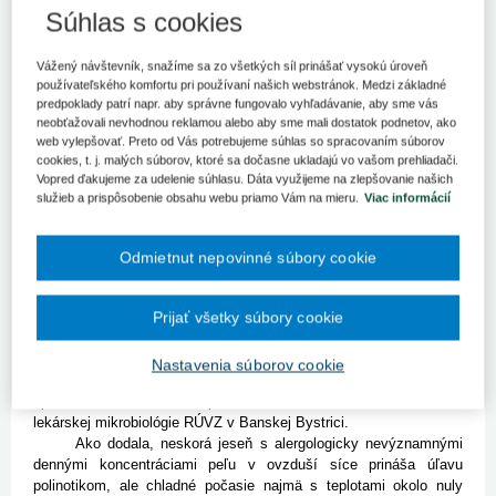
Koniec októbra a november už neprinesú v peľovej situácii žiadne
Súhlas s cookies
prevratné zmeny. Prognóza na nasledujúce dni je pre polinotikov
priaznivá.
Vážený návštevník, snažíme sa zo všetkých síl prinášať vysokú úroveň
Banská Bystrica 23. októbra (TASR) – Koniec októbra a november
používateľského komfortu pri používaní našich webstránok. Medzi základné
predpoklady patrí napr. aby správne fungovalo vyhľadávanie, aby sme vás
už neprinesú v peľovej situácii žiadne prevratné zmeny. Prognóza
neobťažovali nevhodnou reklamou alebo aby sme mali dostatok podnetov, ako
na nasledujúce dni je pre polinotikov priaznivá. Konštatovala to
web vylepšovať. Preto od Vás potrebujeme súhlas so spracovaním súborov
hovorkyňa Regionálneho úradu verejného zdravotníctva (RÚVZ) v
cookies, t. j. malých súborov, ktoré sa dočasne ukladajú vo vašom prehliadači.
Banskej Bystrici Mária Tolnayová.
Vopred ďakujeme za udelenie súhlasu. Dáta využijeme na zlepšovanie našich
Výrazné ochladenie a zrážková činnosť priniesli so sebou v
služieb a prispôsobenie obsahu webu priamo Vám na mieru.
Viac informácií
uplynulých dňoch iba minimum peľu v ovzduší na celom území
Slovenska. Peľ inváznej ambrózie, ktorý je najvýznamnejším
alergénom aj neskorej jesene, dosiahol najvyššie koncentrácie v
Odmietnut nepovinné súbory cookie
Košiciach. V ovzduší sa ešte vyskytovali peľové zrná paliny, tráv,
mrlíkov i rastlín z čeľade astrovitých a pŕhľavovitých.
Prijať všetky súbory cookie
"Koniec októbra a november neprinesú žiadne prevratné
zmeny. V ovzduší sa bude vyskytovať už len minimum peľu a
vplyvom nočných mrazíkov aj stále sa znižujúce denné
Nastavenia súborov cookie
koncentrácie spór húb – plesní. Tie ešte môžu polinotikom
spôsobiť mierne reakcie," priblížila Janka Lafférsová z oddelenia
lekárskej mikrobiológie RÚVZ v Banskej Bystrici.
Ako dodala, neskorá jeseň s alergologicky nevýznamnými
dennými koncentráciami peľu v ovzduší síce prináša úľavu
polinotikom, ale chladné počasie najmä s teplotami okolo nuly