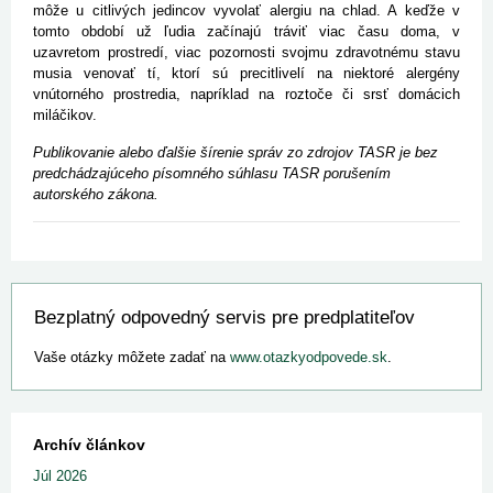
môže u citlivých jedincov vyvolať alergiu na chlad. A keďže v
tomto období už ľudia začínajú tráviť viac času doma, v
uzavretom prostredí, viac pozornosti svojmu zdravotnému stavu
musia venovať tí, ktorí sú precitlivelí na niektoré alergény
vnútorného prostredia, napríklad na roztoče či srsť domácich
miláčikov.
Publikovanie alebo ďalšie šírenie správ zo zdrojov TASR je bez
predchádzajúceho písomného súhlasu TASR porušením
autorského zákona.
Bezplatný odpovedný servis pre predplatiteľov
Vaše otázky môžete zadať na
www.otazkyodpovede.sk
.
Archív článkov
Júl 2026