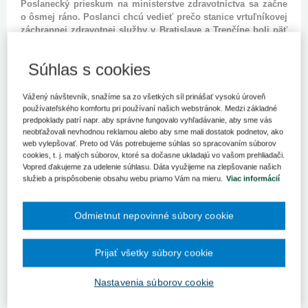
Poslanecký prieskum na ministerstve zdravotníctva sa začne
o ôsmej ráno. Poslanci chcú vedieť prečo stanice vrtuľníkovej
záchrannej zdravotnej služby v Bratislave a Trenčíne boli päť
dní bez licencie.
Súhlas s cookies
BRATISLAVA 8. októbra (SITA) - Poslanci si posvietia na okolnosti
výberu prevádzkovateľa záchranárskych vrtuľníkov pre stanice v
Bratislave a Trenčíne priamo na ministerstve zdravotníctva (MZ) v
Vážený návštevník, snažíme sa zo všetkých síl prinášať vysokú úroveň
stredu. Zaujímať ich bude najmä to, prečo tieto body zostali päť
používateľského komfortu pri používaní našich webstránok. Medzi základné
dní bez licencie. Pre chýbajúce povolenie nemohli vrtuľníky z
predpoklady patrí napr. aby správne fungovalo vyhľadávanie, aby sme vás
týchto staníc lietať. Poslanecký prieskum schválil Výbor NR SR
neobťažovali nevhodnou reklamou alebo aby sme mali dostatok podnetov, ako
web vylepšovať. Preto od Vás potrebujeme súhlas so spracovaním súborov
pre zdravotníctvo koncom septembra.
cookies, t. j. malých súborov, ktoré sa dočasne ukladajú vo vašom prehliadači.
Vopred ďakujeme za udelenie súhlasu. Dáta využijeme na zlepšovanie našich
"Budeme sa snažiť, minimálne ja, zistiť všetky dôvody, prečo
služieb a prispôsobenie obsahu webu priamo Vám na mieru.
Viac informácií
ministerstvo zdravotníctva meškalo s vydaním povolenia a budem
sa snažiť nahliadnuť aj do výberového konania, pretože šíria sa po
Slovensku fámy, že dôvody meškania neboli ani tak procesné, ale
Odmietnut nepovinné súbory cookie
ekonomické a týkali sa tohto druhého uchádzača, ktorý nakoniec
nebol úspešný," skonštatoval poslanec SDKÚ-DS Viliam Novotný.
Rezort zdravotníctva dlhodobo tvrdí, že pri výberovom konaní
Prijať všetky súbory cookie
postupoval v súlade so zákonom. Ministerstvo tvrdilo, že termíny
boli vyhlásené včas a riadne, avšak uchádzači nedodali všetky
Nastavenia súborov cookie
potrebné dokumenty, na doplnenie ktorých musel rezort čakať.