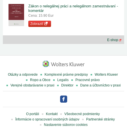
Zákon o nelegálnej práci a nelegálnom zamestnávaní -
komentár
Cena: 15.90 Eur
Zobraziť
E-shop
Otázky a odpovede
Komplexné právne predpisy
Wolters Kluwer
Ropo a Obce
Legalis
Pracovné právo
Verejné obstarávanie v praxi
Direktor
Dane a účtovníctvo v praxi
O portáli
Kontakt
Všeobecné podmienky
Ïnformácie o spracovaní osobných údajov
Partnerské stránky
Nastavenie súborov cookies