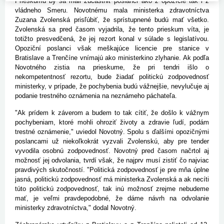
Prieskumu by sa mali zúčastniť poslanci ako z opozície tak i z
vládneho Smeru. Novotnému mala ministerka zdravotníctva
Zuzana Zvolenská prisľúbiť, že sprístupnené budú mať všetko.
Zvolenská sa pred časom vyjadrila, že tento prieskum víta, je
totižto presvedčená, že jej rezort konal v súlade s legislatívou.
Opoziční poslanci však meškajúce licencie pre stanice v
Bratislave a Trenčíne vnímajú ako ministerkino zlyhanie. Ak podľa
Novotného zistia na prieskume, že pri tendri išlo o
nekompetentnosť rezortu, bude žiadať politickú zodpovednosť
ministerky, v prípade, že pochybenia budú vážnejšie, nevylučuje aj
podanie trestného oznámenia na neznámeho páchateľa.
"Ak prídem k záverom a budem to tak cítiť, že došlo k vážnym
pochybeniam, ktoré mohli ohroziť životy a zdravie ľudí, podám
trestné oznámenie," uviedol Novotný. Spolu s ďalšími opozičnými
poslancami už niekoľkokrát vyzvali Zvolenskú, aby pre tender
vyvodila osobnú zodpovednosť. Novotný pred časom načrtol aj
možnosť jej odvolania, tvrdí však, že najprv musí zistiť čo najviac
pravdivých skutočností. "Politická zodpovednosť je pre mňa úplne
jasná, politickú zodpovednosť má ministerka Zvolenská a ak necíti
túto politickú zodpovednosť, tak inú možnosť zrejme nebudeme
mať, je veľmi pravdepodobné, že dáme návrh na odvolanie
ministerky zdravotníctva," dodal Novotný.