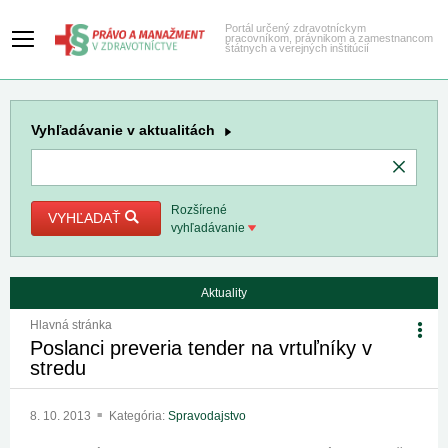
Portál určený zdravotníckym
pracovníkom, právnikom a zamestnancom
štátnych a verejných inštitúcií
Vyhľadávanie
v aktualitách
Rozšírené
VYHĽADAŤ
vyhľadávanie
Aktuality
Hlavná stránka
Poslanci preveria tender na vrtuľníky v
stredu
8. 10. 2013
Kategória:
Spravodajstvo