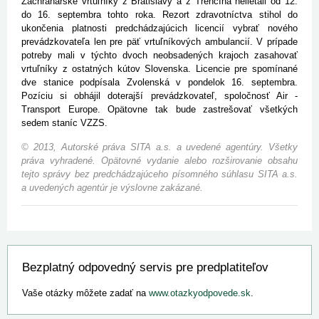
Záchranárske vrtuľníky z Bratislavy a z Trenčína nelietali od 12.
do 16. septembra tohto roka. Rezort zdravotníctva stihol do
ukončenia platnosti predchádzajúcich licencií vybrať nového
prevádzkovateľa len pre päť vrtuľníkových ambulancií. V prípade
potreby mali v týchto dvoch neobsadených krajoch zasahovať
vrtuľníky z ostatných kútov Slovenska. Licencie pre spomínané
dve stanice podpísala Zvolenská v pondelok 16. septembra.
Pozíciu si obhájil doterajší prevádzkovateľ, spoločnosť Air -
Transport Europe. Opätovne tak bude zastrešovať všetkých
sedem staníc VZZS.
© 2013, Autorské práva SITA a.s. a uvedené agentúry. Všetky
práva vyhradené. Opätovné vydanie alebo rozširovanie obsahu
tejto správy bez predchádzajúceho písomného súhlasu SITA a.s.
a uvedených agentúr je výslovne zakázané.
Bezplatný odpovedný servis pre predplatiteľov
Vaše otázky môžete zadať na
www.otazkyodpovede.sk
.