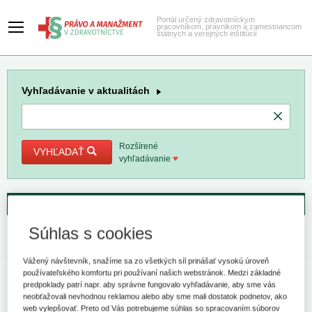
Portál určený zdravotníckym
pracovníkom, právnikom a zamestnancom
štátnych a verejných inštitúcií
Vyhľadávanie
v aktualitách
Rozšírené
VYHĽADAŤ
vyhľadávanie
Aktuality
Hlavná stránka
Spravodajstvo
Kľúčové slová
Súhlas s cookies
Ošetrovateľská starostlivosť
Kľúčové slovo
Vážený návštevník, snažíme sa zo všetkých síl prinášať vysokú úroveň
používateľského komfortu pri používaní našich webstránok. Medzi základné
Právo a manažment v zdravotníctve
predpoklady patrí napr. aby správne fungovalo vyhľadávanie, aby sme vás
neobťažovali nevhodnou reklamou alebo aby sme mali dostatok podnetov, ako
Aktuality
web vylepšovať. Preto od Vás potrebujeme súhlas so spracovaním súborov