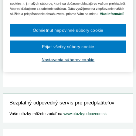
cookies, t. j. malých súborov, ktoré sa dočasne ukladajú vo vašom prehliadači.
Vopred ďakujeme za udelenie súhlasu. Dáta využijeme na zlepšovanie našich
Význam a financovanie paliatívnej a
služieb a prispôsobenie obsahu webu priamo Vám na mieru.
Viac informácií
ošetrovateľskej starostlivosti v súčasnom
zdravotníctve
Odmietnut nepovinné súbory cookie
27. 10. 2025
Kategória:
Spravodajstvo
Autor/i: redakcia
Zdroj:
UDZS
Prijať všetky súbory cookie
Kľúčové slová
Ošetrovateľská starostlivosť
Nastavenia súborov cookie
Bezplatný odpovedný servis pre predplatiteľov
Vaše otázky môžete zadať na
www.otazkyodpovede.sk
.