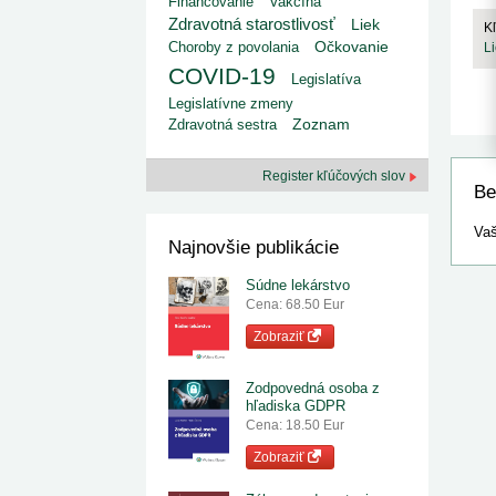
Financovanie
Vakcína
kategorizovaných liekov 1. 8....
Od 1. augusta 2026 sa za
1. 7. 2026
redakcia
Zdravotná starostlivosť
Liek
implementáciu nových elekt
K
Ministerstvo zdravotníctva zverejnilo aktualizovaný
knižke
Choroby z povolania
Očkovanie
L
zoznam kategori...
COVID-19
29. 6. 2026
redakcia
Legislatíva
Rezort zdravotníctva zverejnil zoznam
Legislatívne zmeny
kategorizovaných špeciálnych ...
Zdravotná sestra
Zoznam
29. 6. 2026
redakcia
Výzva na podporu dostupnosti zdravotnej
starostlivosti v centrách z...
Register kľúčových slov
22. 6. 2026
redakcia
Be
Vaš
Najnovšie publikácie
Súdne lekárstvo
Cena: 68.50 Eur
Zobraziť
Zodpovedná osoba z
hľadiska GDPR
Cena: 18.50 Eur
Zobraziť