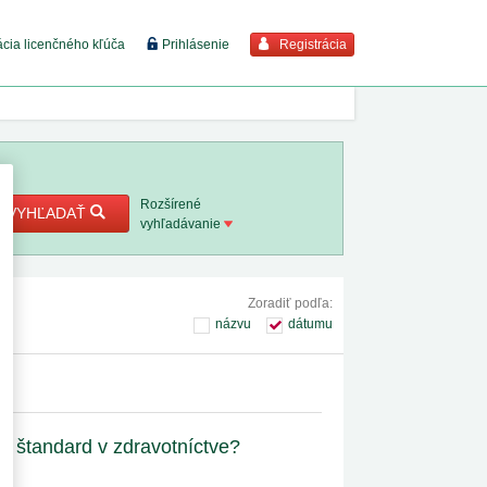
Registrácia
ácia licenčného kľúča
Prihlásenie
braziť viac
7. 8. 2026
Rozšírené
VYHĽADAŤ
vyhľadávanie
8. 8. 2026
Zoradiť podľa:
 18. 8.
názvu
dátumu
 2. 8.
1. 8. 2026
vý štandard v zdravotníctve?
1. 8. 2026