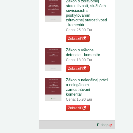
Zákon o zdravotnej
starostlivosti, službách
súvisiacich s
poskytovaním
zdravotnej starostlivosti
- komentár
Cena: 25.90 Eur
Zobraziť
Zákon o výkone
detencie - komentár
Cena: 18.00 Eur
Zobraziť
Zákon o nelegálnej práci
a nelegálnom
zamestnávaní -
komentár
Cena: 15.90 Eur
Zobraziť
E-shop