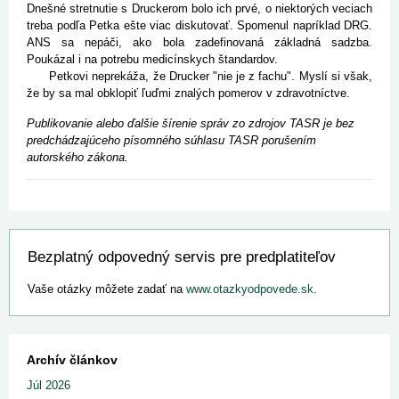
Dnešné stretnutie s Druckerom bolo ich prvé, o niektorých veciach
treba podľa Petka ešte viac diskutovať. Spomenul napríklad DRG.
ANS sa nepáči, ako bola zadefinovaná základná sadzba.
Poukázal i na potrebu medicínskych štandardov.
Petkovi neprekáža, že Drucker "nie je z fachu". Myslí si však,
že by sa mal obklopiť ľuďmi znalých pomerov v zdravotníctve.
Publikovanie alebo ďalšie šírenie správ zo zdrojov TASR je bez
predchádzajúceho písomného súhlasu TASR porušením
autorského zákona.
Bezplatný odpovedný servis pre predplatiteľov
Vaše otázky môžete zadať na
www.otazkyodpovede.sk
.
Archív článkov
Júl 2026