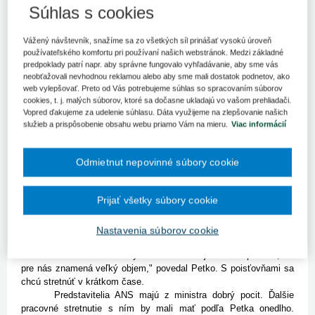
Rezort zdravotníctva treba podľa desiatok malých a stredných
Súhlas s cookies
nemocníc dofinancovať.
Vážený návštevník, snažíme sa zo všetkých síl prinášať vysokú úroveň
Bratislava 31. marca (TASR) - Rezort zdravotníctva treba podľa
používateľského komfortu pri používaní našich webstránok. Medzi základné
desiatok malých a stredných nemocníc dofinancovať. Na to, aby
predpoklady patrí napr. aby správne fungovalo vyhľadávanie, aby sme vás
bol systém stabilný, je potrebných 95 miliónov eur, tvrdí prezident
neobťažovali nevhodnou reklamou alebo aby sme mali dostatok podnetov, ako
Asociácie nemocníc Slovenska (ANS) Marián Petko.
web vylepšovať. Preto od Vás potrebujeme súhlas so spracovaním súborov
"Inak budú musieť nemocnice pristúpiť k nepopulárnym
cookies, t. j. malých súborov, ktoré sa dočasne ukladajú vo vašom prehliadači.
krokom," povedal dnes Petko po pracovnom stretnutí s novým
Vopred ďakujeme za udelenie súhlasu. Dáta využijeme na zlepšovanie našich
ministrom zdravotníctva Tomášom Druckerom (nominant Smeru-
služieb a prispôsobenie obsahu webu priamo Vám na mieru.
Viac informácií
SD). Tie zatiaľ nechcel konkretizovať.
Na nedofinancovaný systém Petko upozorňoval i minulý rok,
Odmietnut nepovinné súbory cookie
vtedy hovoril napríklad o možnom rušení niektorých oddelení. Viac
ako 70 nemocníc, ktoré asociácia združuje, potrebuje podľa neho
peniaze na tohtoročné zvýšenie miezd zdravotníkov či zvýšenie
Prijať všetky súbory cookie
minimálnej mzdy.
Petko upozornil, že ANS má so súkromnými zdravotnými
poisťovňami podpísané zmluvy do konca apríla 2016. Od prvého
Nastavenia súborov cookie
mája sa teda môže stať, že poisťovne im znížia platby na úroveň
decembra 2015. "Dostali by sme tak menej o desať percent, čo
pre nás znamená veľký objem," povedal Petko. S poisťovňami sa
chcú stretnúť v krátkom čase.
Predstavitelia ANS majú z ministra dobrý pocit. Ďalšie
pracovné stretnutie s ním by mali mať podľa Petka onedlho.