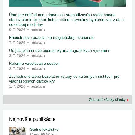
Úrad pre dohľad nad zdravotnou starostlivosťou vydal právne
stanovisko k aplikácii botulotoxínu a kyseliny hyalurónovej v rámci
estetickej medicíny
9. 7. 2026
redakcia
Pribudli nové pracoviská magnetickej rezonancie
7. 7. 2026
redakcia
Od júla platia nové podmienky mamografických vyšetrení
3. 7. 2026
redakcia
Reforma vzdelávania sestier
2. 7. 2026
redakcia
Zvýhodnené alebo bezplatné vstupy do kultúrnych inštitúcií pre
viacnásobných darcov krvi
1. 7. 2026
redakcia
Zobraziť všetky články
Najnovšie publikácie
Súdne lekárstvo
Cena: 68.50 Eur