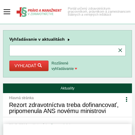
Portál určený zdravotníckym
pracovníkom, právnikom a zamestnancom
štátnych a verejných inštitúcií
Vyhľadávanie
v aktualitách
Rozšírené
VYHĽADAŤ
vyhľadávanie
Aktuality
Hlavná stránka
Rezort zdravotníctva treba dofinancovať,
pripomenula ANS novému ministrovi
31. 3. 2016
Kategória:
Spravodajstvo