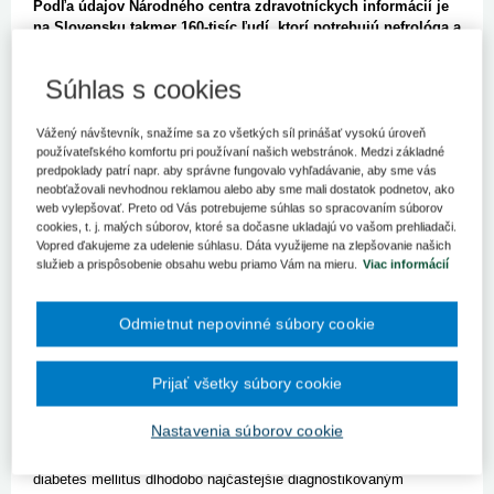
Podľa údajov Národného centra zdravotníckych informácií je
na Slovensku takmer 160-tisíc ľudí, ktorí potrebujú nefrológa a
4 458, čoraz mladších pacientov, odkázaných na dialýzu.
Najväčšou hrozbou pre obličky je dlhodobo cukrovka a
Súhlas s cookies
vysoký krvný tlak.
Obličky sú síce nenápadný, no veľmi dôležitý párový orgán.
Vážený návštevník, snažíme sa zo všetkých síl prinášať vysokú úroveň
Zodpovedajú najmä za vylučovanie prebytočných tekutín a
používateľského komfortu pri používaní našich webstránok. Medzi základné
odpadových látok z tela a filtrovanie krvi. Našu pozornosť si
predpoklady patrí napr. aby správne fungovalo vyhľadávanie, aby sme vás
neobťažovali nevhodnou reklamou alebo aby sme mali dostatok podnetov, ako
väčšinou získajú až vtedy, keď s nimi niečo nie je v poriadku. Pri
web vylepšovať. Preto od Vás potrebujeme súhlas so spracovaním súborov
nedostatočnom fungovaní alebo zlyhaní obličiek sa v organizme
cookies, t. j. malých súborov, ktoré sa dočasne ukladajú vo vašom prehliadači.
začnú rýchlo hromadiť toxíny, ktorých sa telo nestíha zbavovať.
Vopred ďakujeme za udelenie súhlasu. Dáta využijeme na zlepšovanie našich
Zároveň zadržiava prebytočné tekutiny, čo sa prejavuje opuchmi
služieb a prispôsobenie obsahu webu priamo Vám na mieru.
Viac informácií
(najčastejšie v okolí členkov) a dýchavičnosťou spôsobenou
vodou v pľúcach. Zlyhanie obličiek je život ohrozujúci stav. Dá sa
riešiť dialýzou, teda čistením krvi prístrojom, ktorý nahrádza
Odmietnut nepovinné súbory cookie
funkciu obličiek, alebo transplantáciou obličiek.
Obličky Slovákov dlhodobo poškodzuje najviac cukrovka a vysoký
Prijať všetky súbory cookie
krvný tlak. Potvrdzujú aj
dáta Národného centra zdravotníckych
informácií
. Nefrológa navštívilo v roku 2021 celkovo 159 882
Nastavenia súborov cookie
osôb (26 808 do 18 rokov, 133 074 nad 19 rokov). Pri klesajúcom
trende návštevnosti zostáva poškodenie obličiek spôsobené
diabetes mellitus dlhodobo najčastejšie diagnostikovaným