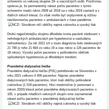
ochorením vo vekovej skupine 19- a viacročných osôb. Pozitívnou
správou je, že permanentný nárast počtu pacientov s týmto
ochorením medzi rokmi 2009 až 2018 sa v roku 2019 zastavil a v
ďalších rokoch klesal, čo však mohlo byť ovplyvnené aj nižšou
návštevnosťou pacientov v ambulanciách v čase pandémie.
Druhú najpočetnejšiu skupinu dlhodobo tvoria pacienti sledovaní v
nefrologických ambulanciách pre hypertenznú a vaskulárnu
nefrosklerózu. Za rok 2021 ich s touto diagnózou bolo sledovaných
21 790 (z toho 21 664 vo veku 19 a viac rokov a 126 pacientov do
18 rokov). Vysoký počet pacientov s poškodením obličiek
spôsobeným hypertenziou je dlhodobým trendom.
Pravidelná dialyzačná liečba
Pravidelnú dialyzačnú liečbu (PDL) potrebovalo na Slovensku v
roku 2021 celkovo 4 458 pacientov. Najviac pravidelne
dialyzovaných bolo pacientov, ktorí mali obličky poškodené
cukrovkou (1 519 pacientov). Hoci medziročne (v porovnaní s
rokom 2020) klesol počet pravidelne dialyzovaných pacientov o
105, v prípade mladších vekových skupín sme zaznamenali
nárast počtu pacientov v pravidelnej dialyzačnej liečbe.