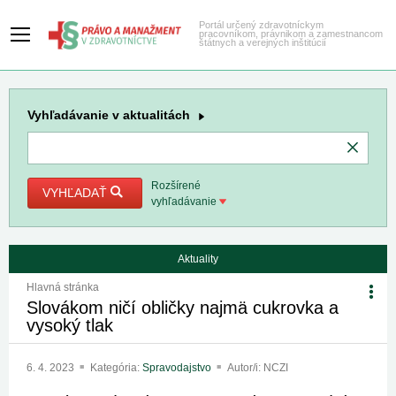
Portál určený zdravotníckym
pracovníkom, právnikom a zamestnancom
štátnych a verejných inštitúcií
Vyhľadávanie
v aktualitách
Rozšírené
VYHĽADAŤ
vyhľadávanie
Aktuality
Hlavná stránka
Slovákom ničí obličky najmä cukrovka a
vysoký tlak
6. 4. 2023
Kategória:
Spravodajstvo
Autor/i: NCZI