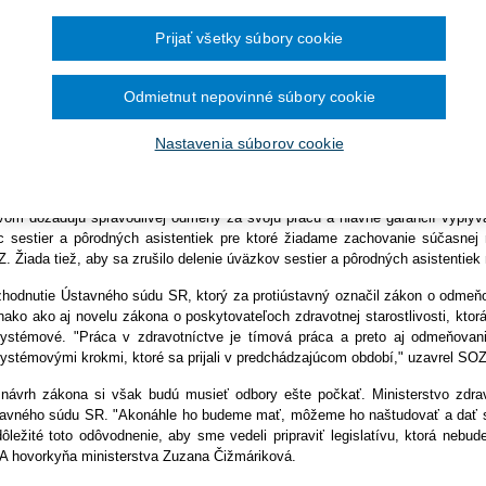
Ročník 2014
2016
čína šesťmesačné prechodné obdobie na
Ročník 2013
2015
isterstva zdravotníctva SR.
ronických služieb v elektronickej zdravotnej
Ročník 2012
2014
Prijať všetky súbory cookie
Ročník 2011
2013
TISLAVA 20. júna (SITA) - Slovenský odborový zväz zdravotníctva a s
Ročník 2010
2012
avotníctva zákon, ktorý by stanovil odmeňovanie pre všetkých pracovníko
Ročník 2026
2011
Odmietnut nepovinné súbory cookie
ormoval výkonný výbor SOZ. "Na všetkých rokovaniach s vedením rezort
2010
orami fyzioterapeutov a medicínsko-technických pracovníkov požadova
avotníckych zariadeniach prijatím nového zákona. Žiaľ, od septembra 201
Nastavenia súborov cookie
 nedopracovali ani k základným kontúram novej právnej normy," uviedli člen
ory žiadajú urýchlenie prác na novom spoločnom zákone tak, aby nadobud
vom dožadujú spravodlivej odmeny za svoju prácu a hlavne garancií vyplýv
íc sestier a pôrodných asistentiek pre ktoré žiadame zachovanie súčasne
. Žiada tiež, aby sa zrušilo delenie úväzkov sestier a pôrodných asistentiek 
hodnutie Ústavného súdu SR, ktorý za protiústavný označil zákon o odmeňov
nako ako aj novelu zákona o poskytovateľoch zdravotnej starostlivosti, kto
ystémové. "Práca v zdravotníctve je tímová práca a preto aj odmeňova
ystémovými krokmi, ktoré sa prijali v predchádzajúcom období," uzavrel SOZ
návrh zákona si však budú musieť odbory ešte počkať. Ministerstvo zdrav
avného súdu SR. "Akonáhle ho budeme mať, môžeme ho naštudovať a dať sta
dôležité toto odôvodnenie, aby sme vedeli pripraviť legislatívu, ktorá nebud
A hovorkyňa ministerstva Zuzana Čižmáriková.