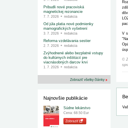
Roz
Pribudli nové pracoviská
zdô
magnetickej rezonancie
dôv
7. 7. 2026
redakcia
LOZ
pac
Od júla platia nové podmienky
mamografických vyšetrení
V s
3. 7. 2026
redakcia
"Na
Reforma vzdelávania sestier
Opä
2. 7. 2026
redakcia
úsp
Zvýhodnené alebo bezplatné vstupy
do kultúrnych inštitúcií pre
© 2
viacnásobných darcov krvi
spr
1. 7. 2026
redakcia
Zobraziť všetky články
Be
Najnovšie publikácie
Vaš
Súdne lekárstvo
Cena: 68.50 Eur
Zobraziť