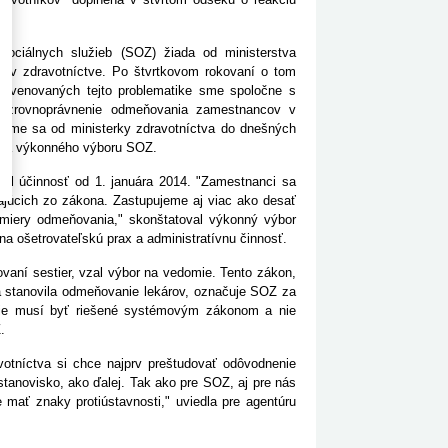
ociálnych služieb (SOZ) žiada od ministerstva
v v zdravotníctve. Po štvrtkovom rokovaní o tom
u venovaných tejto problematike sme spoločne s
li zrovnoprávnenie odmeňovania zamestnancov v
2 sme sa od ministerky zdravotníctva do dnešných
ovia výkonného výboru SOZ.
ol účinnosť od 1. januára 2014. "Zamestnanci sa
ajúcich zo zákona. Zastupujeme aj viac ako desať
j miery odmeňovania," skonštatoval výkonný výbor
na ošetrovateľskú prax a administratívnu činnosť.
aní sestier, vzal výbor na vedomie. Tento zákon,
rá stanovila odmeňovanie lekárov, označuje SOZ za
nie musí byť riešené systémovým zákonom a nie
.
otníctva si chce najprv preštudovať odôvodnenie
novisko, ako ďalej. Tak ako pre SOZ, aj pre nás
e mať znaky protiústavnosti," uviedla pre agentúru