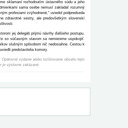
Sme sklamaní rozhodnutím ústavného súdu a jeho
podmienkami sama osebe nemusí zakladať rozumný
 iným profesiami zvýhodnené," uviedol podpredseda
e zdravotné sestry, ale predovšetkým slovenskí
tlivosti.
orom jej delegáti prijmú návrhy ďalšieho postupu.
tože so súčasným stavom sa nemienime uspokojiť.
vníkov slušným spôsobom nič nedosiahne. Cestou k
uviedli predstavitelia komory.
 Opätovné vydanie alebo rozširovanie obsahu tejto
r je výslovne zakázané.