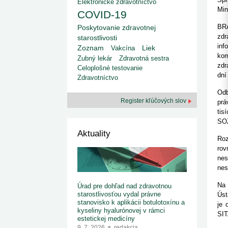
kategorizovaných liekov 1. 8....
Elektronické zdravotníctvo
Od 1. augusta 2026 sa za
1. 7. 2026
redakcia
Min
COVID-19
implementáciu nových elekt
Ministerstvo zdravotníctva zverejnilo aktualizovaný
knižke
zoznam kategori...
BRA
Poskytovanie zdravotnej
29. 6. 2026
redakcia
zdr
starostlivosti
Rezort zdravotníctva zverejnil zoznam
inf
Liek
Zoznam
Vakcína
kategorizovaných špeciálnych ...
kom
Zubný lekár
Zdravotná sestra
29. 6. 2026
redakcia
zdr
Celoplošné testovanie
Výzva na podporu dostupnosti zdravotnej
dní
starostlivosti v centrách z...
Zdravotníctvo
22. 6. 2026
redakcia
Odb
Register kľúčových slov
prá
tis
SOZ
Aktuality
Roz
rov
nes
nes
Na 
Úrad pre dohľad nad zdravotnou
starostlivosťou vydal právne
Úst
stanovisko k aplikácii botulotoxínu a
je 
kyseliny hyalurónovej v rámci
SIT
estetickej medicíny
9. 7. 2026
redakcia