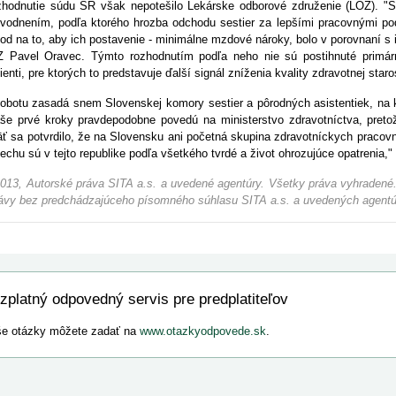
hodnutie súdu SR však nepotešilo Lekárske odborové združenie (LOZ). "
vodnením, podľa ktorého hrozba odchodu sestier za lepšími pracovnými 
od na to, aby ich postavenie - minimálne mzdové nároky, bolo v porovnaní s
 Pavel Oravec. Týmto rozhodnutím podľa neho nie sú postihnuté primárn
ienti, pre ktorých to predstavuje ďalší signál zníženia kvality zdravotnej staros
obotu zasadá snem Slovenskej komory sestier a pôrodných asistentiek, na kt
še prvé kroky pravdepodobne povedú na ministerstvo zdravotníctva, pre
ť sa potvrdilo, že na Slovensku ani početná skupina zdravotníckych praco
echu sú v tejto republike podľa všetkého tvrdé a život ohrozujúce opatrenia," 
013, Autorské práva SITA a.s. a uvedené agentúry. Všetky práva vyhradené.
ávy bez predchádzajúceho písomného súhlasu SITA a.s. a uvedených agentú
zplatný odpovedný servis pre predplatiteľov
e otázky môžete zadať na
www.otazkyodpovede.sk
.