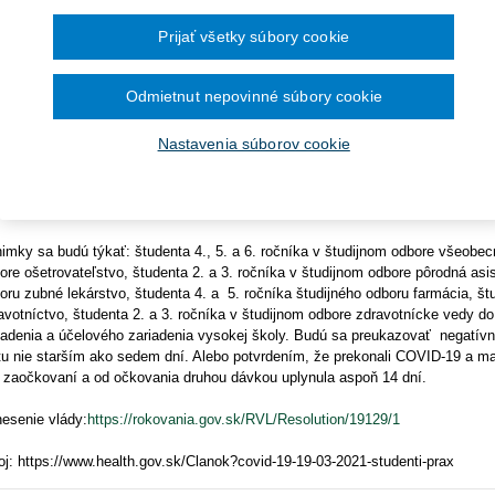
Ročník 2014
2016
da. Núdzový stav sa ním na Slovensku predlžuje od 20.3 do 28.4.2021.
čína šesťmesačné prechodné obdobie na
Ročník 2013
2015
ronických služieb v elektronickej zdravotnej
Prijať všetky súbory cookie
Ročník 2012
2014
tvára sa výnimka zo zákazu vychádzania z dôvodu výkonu praxe v zdrav
Ročník 2011
2013
l zdravotníckeho zamerania,"
informoval štátny tajomník Ministerstva zdr
Ročník 2010
2012
lektuje požiadavku vysokých škôl so zdravotníckym zameraním.
"Sťažovali 
Ročník 2026
2011
Odmietnut nepovinné súbory cookie
try, lekárov a pre iné zdravotnícke zamerania na to, aby mohli títo štu
2010
míne,"
vysvetlil štátny tajomník.
Nastavenia súborov cookie
verzita Komenského v Bratislave predtým upozornila, že študentom poslednéh
odu chýbajúcej praxe zopakujú semester, a tým neukončia štúdium. Nemali 
 absolvovať predpísanú praktickú výučbu.
imky sa budú týkať: študenta 4., 5. a 6. ročníka v študijnom odbore všeobecn
ore ošetrovateľstvo, študenta 2. a 3. ročníka v študijnom odbore pôrodná asist
oru zubné lekárstvo, študenta 4. a 5. ročníka študijného odboru farmácia, št
avotníctvo, študenta 2. a 3. ročníka v študijnom odbore zdravotnícke vedy d
iadenia a účelového zariadenia vysokej školy. Budú sa preukazovať negatí
tu nie starším ako sedem dní. Alebo potvrdením, že prekonali COVID-19 a maj
i zaočkovaní a od očkovania druhou dávkou uplynula aspoň 14 dní.
esenie vlády:
https://rokovania.gov.sk/RVL/Resolution/19129/1
oj: https://www.health.gov.sk/Clanok?covid-19-19-03-2021-studenti-prax