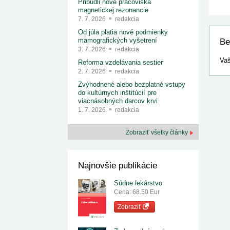
Pribudli nové pracoviská
magnetickej rezonancie
7. 7. 2026
redakcia
Od júla platia nové podmienky
mamografických vyšetrení
Be
3. 7. 2026
redakcia
Vaš
Reforma vzdelávania sestier
2. 7. 2026
redakcia
Zvýhodnené alebo bezplatné vstupy
do kultúrnych inštitúcií pre
viacnásobných darcov krvi
1. 7. 2026
redakcia
Zobraziť všetky články
Najnovšie publikácie
Súdne lekárstvo
Cena: 68.50 Eur
Zobraziť