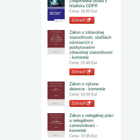
Zodpovedná osoba z
hľadiska GDPR
Cena: 18.50 Eur
Zobraziť
Zákon o zdravotnej
starostlivosti, službách
súvisiacich s
poskytovaním
zdravotnej starostlivosti
- komentár
Cena: 25.90 Eur
Zobraziť
Zákon o výkone
detencie - komentár
Cena: 18.00 Eur
Zobraziť
Zákon o nelegálnej práci
a nelegálnom
zamestnávaní -
komentár
Cena: 15.90 Eur