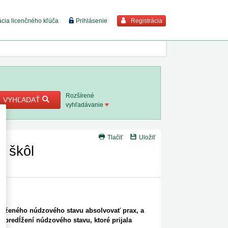
Registrácia
ácia licenčného kľúča
Prihlásenie
braziť viac
7. 8. 2026
Rozšírené
VYHĽADAŤ
vyhľadávanie
8. 8. 2026
Tlačiť
Uložiť
 18. 8.
h škôl
 2. 8.
 1. 8.
dĺženého núdzového stavu absolvovať prax, a
1. 8. 2026
 predĺžení núdzového stavu, ktoré prijala