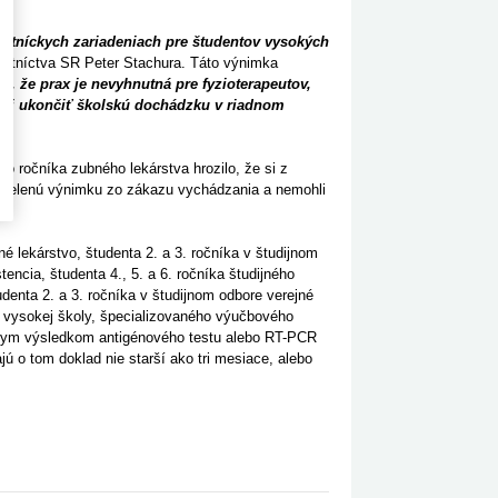
otníckych zariadeniach pre študentov vysokých
avotníctva SR Peter Stachura. Táto výnimka
sa, že prax je nevyhnutná pre fyzioterapeutov,
denti ukončiť školskú dochádzku v riadnom
o ročníka zubného lekárstva hrozilo, že si z
udelenú výnimku zo zákazu vychádzania a nemohli
é lekárstvo, študenta 2. a 3. ročníka v študijnom
encia, študenta 4., 5. a 6. ročníka študijného
udenta 2. a 3. ročníka v študijnom odbore verejné
o vysokej školy, špecializovaného výučbového
vnym výsledkom antigénového testu alebo RT-PCR
ú o tom doklad nie starší ako tri mesiace, alebo