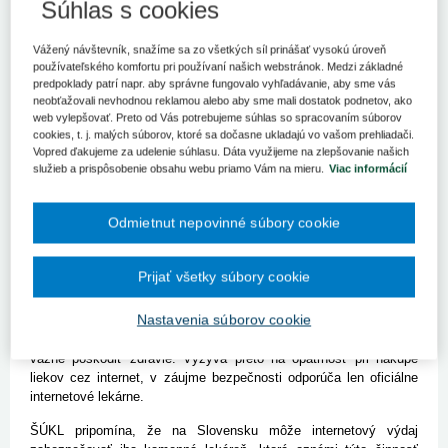
Súhlas s cookies
Keďže sú lieky ponúkané na predaj z neoficiálnych a
anonymných zdrojov, môže ísť podľa ŠÚKL o falšované lieky,
ktoré nemusia obsahovať to, čo deklarujú a môžu vážne
Vážený návštevník, snažíme sa zo všetkých síl prinášať vysokú úroveň
poškodiť zdravie.
používateľského komfortu pri používaní našich webstránok. Medzi základné
predpoklady patrí napr. aby správne fungovalo vyhľadávanie, aby sme vás
BRATISLAVA 19. mája (SITA) - Štátny ústav pre kontrolu liečiv
neobťažovali nevhodnou reklamou alebo aby sme mali dostatok podnetov, ako
(ŠÚKL) vystríha pred rôznymi internetovými stránkami
web vylepšovať. Preto od Vás potrebujeme súhlas so spracovaním súborov
ponúkajúcimi na predaj neregistrované lieky, prípadne také,
cookies, t. j. malých súborov, ktoré sa dočasne ukladajú vo vašom prehliadači.
Vopred ďakujeme za udelenie súhlasu. Dáta využijeme na zlepšovanie našich
ktorých predaj cez internet nie je povolený. "Najčastejšie ide o
služieb a prispôsobenie obsahu webu priamo Vám na mieru.
Viac informácií
lieky viazané na lekársky predpis, prevažne používané na liečbu
erektilnej dysfunkcie, antibiotiká a viaceré lieky na liečbu
nespavosti, depresie a úzkosti. Zároveň sú na internete ponúkané
Odmietnut nepovinné súbory cookie
ilegálne lieky, ktoré nie sú v SR registrované," uvádza na ŠÚKL na
svojej webstránke.
Prijať všetky súbory cookie
Podotýka, že stránky ponúkajúce tieto lieky nemajú u nás
povolenie na vykonávanie internetového výdaja. Lieky z takýchto
Nastavenia súborov cookie
neoficiálnych a anonymných zdrojov, môžu byť podľa štátneho
ústavu falšované, nemusia obsahovať to, čo deklarujú a môžu
vážne poškodiť zdravie. Vyzýva preto na opatrnosť pri nákupe
liekov cez internet, v záujme bezpečnosti odporúča len oficiálne
internetové lekárne.
ŠÚKL pripomína, že na Slovensku môže internetový výdaj