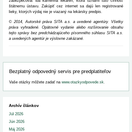
zabezpečovať iba kamenná lekáreň, ktorá oznámi túto činnosť
štátnemu ústavu. Zakúpiť cez internet sa dajú len registrované
lieky, ktorých výdaj nie je viazaný na lekársky predpis.
© 2014, Autorské práva SITA a.s. a uvedené agentúry. Všetky
práva vyhradené. Opätovné vydanie alebo rozširovanie obsahu
tejto správy bez predchádzajúceho písomného súhlasu SITA a.s.
a uvedených agentúr je výslovne zakázané.
Bezplatný odpovedný servis pre predplatiteľov
Vaše otázky môžete zadať na
www.otazkyodpovede.sk
.
Archív článkov
Júl 2026
Jún 2026
Máj 2026