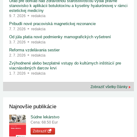
Úrad pre dohľad nad zdravotnou starostlivosťou vydal právne
stanovisko k aplikácii botulotoxínu a kyseliny hyalurónovej v rámci
estetickej medicíny
9. 7. 2026
redakcia
Pribudli nové pracoviská magnetickej rezonancie
7. 7. 2026
redakcia
Od júla platia nové podmienky mamografických vyšetrení
3. 7. 2026
redakcia
Reforma vzdelávania sestier
2. 7. 2026
redakcia
Zvýhodnené alebo bezplatné vstupy do kultúrnych inštitúcií pre
viacnásobných darcov krvi
1. 7. 2026
redakcia
Zobraziť všetky články
Najnovšie publikácie
Súdne lekárstvo
Cena: 68.50 Eur
Zobraziť