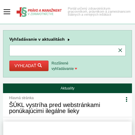
Portál určený zdravotníckym
pracovníkom, právnikom a zamestnancom
štátnych a verejných inštitúcií
Vyhľadávanie
v aktualitách
Rozšírené
VYHĽADAŤ
vyhľadávanie
Aktuality
Hlavná stránka
ŠÚKL vystríha pred webstránkami
ponúkajúcimi ilegálne lieky
19. 5. 2014
Kategória:
Spravodajstvo