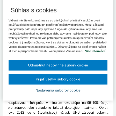
Viac operácií znamenalo pre Univerzitnú nemocnicu
Bratislava aj viac peňazí od zdravotných poisťovní.
Súhlas s cookies
Nemocnica hovorí o najlepšom hospodárskom výsledku za
posledné štyri roky.
Vážený návštevník, snažíme sa zo všetkých síl prinášať vysokú úroveň
BRATISLAVA 17. februára (SITA) - Univerzitná nemocnica
používateľského komfortu pri používaní našich webstránok. Medzi základné
predpoklady patrí napr. aby správne fungovalo vyhľadávanie, aby sme vás
Bratislava (UNB) nasadila uplynulý rok vyššie tempo, počty
neobťažovali nevhodnou reklamou alebo aby sme mali dostatok podnetov, ako
operovaných pacientov dosiahli doterajšie maximá. Historicky
web vylepšovať. Preto od Vás potrebujeme súhlas so spracovaním súborov
najvyššie čísla eviduje i pri hospitalizáciách a ambulantných
cookies, t. j. malých súborov, ktoré sa dočasne ukladajú vo vašom prehliadači.
vyšetreniach. Pre UNB to znamenalo aj viac financií od
Vopred ďakujeme za udelenie súhlasu. Dáta využijeme na zlepšovanie našich
zdravotných poisťovní, čo ako podotýka jej hovorkyňa Petra Stano
služieb a prispôsobenie obsahu webu priamo Vám na mieru.
Viac informácií
Maťašovská, pozitívne vplýva na hospodársky výsledok
nemocnice. Ten má byť podľa zdravotníckeho zariadenia
najlepším za posledné štyri roky. UNB konštatuje, že sa jej
Odmietnut nepovinné súbory cookie
podarilo medziročne znížiť stratu o viac ako 44 percent.
Definitívne bude hospodársky výsledok podľa Stano Maťašovskej
Prijať všetky súbory cookie
zverejnený po uzavretí finančného roka, vrátane podpisu dohôd a
vysporiadaní záväzkov.
Nastavenia súborov cookie
V najväčšej slovenskej nemocnici urobili vlani viac ako 54 tisíc
operácií, čo je medziročne viac o 3 300. Čísla rástli aj v prípade
hospitalizácií. Ich počet v minulom roku stúpol na 99 100, čo je
pre zdravotnícke zariadenie taktiež doterajšie maximum. Oproti
roku 2012 ide o štvortisícový nárast. UNB zároveň pokorila