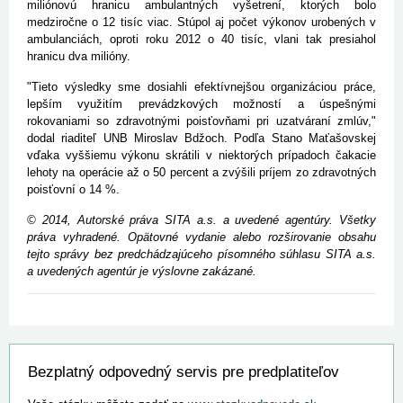
miliónovú hranicu ambulantných vyšetrení, ktorých bolo
medziročne o 12 tisíc viac. Stúpol aj počet výkonov urobených v
ambulanciách, oproti roku 2012 o 40 tisíc, vlani tak presiahol
hranicu dva milióny.
"Tieto výsledky sme dosiahli efektívnejšou organizáciou práce,
lepším využitím prevádzkových možností a úspešnými
rokovaniami so zdravotnými poisťovňami pri uzatváraní zmlúv,"
dodal riaditeľ UNB Miroslav Bdžoch. Podľa Stano Maťašovskej
vďaka vyššiemu výkonu skrátili v niektorých prípadoch čakacie
lehoty na operácie až o 50 percent a zvýšili príjem zo zdravotných
poisťovní o 14 %.
© 2014, Autorské práva SITA a.s. a uvedené agentúry. Všetky
práva vyhradené. Opätovné vydanie alebo rozširovanie obsahu
tejto správy bez predchádzajúceho písomného súhlasu SITA a.s.
a uvedených agentúr je výslovne zakázané.
Bezplatný odpovedný servis pre predplatiteľov