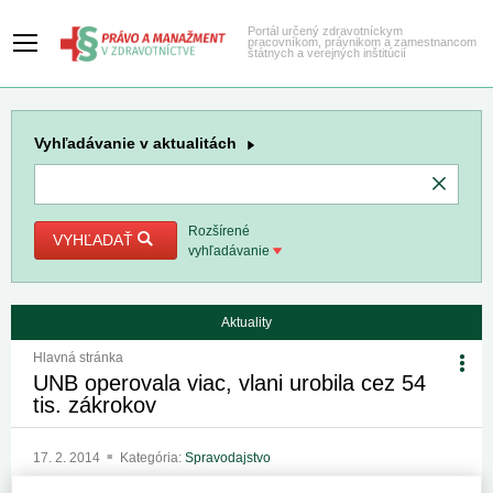
Portál určený zdravotníckym
pracovníkom, právnikom a zamestnancom
štátnych a verejných inštitúcií
Vyhľadávanie
v aktualitách
Rozšírené
VYHĽADAŤ
vyhľadávanie
Aktuality
Hlavná stránka
UNB operovala viac, vlani urobila cez 54
tis. zákrokov
17. 2. 2014
Kategória:
Spravodajstvo