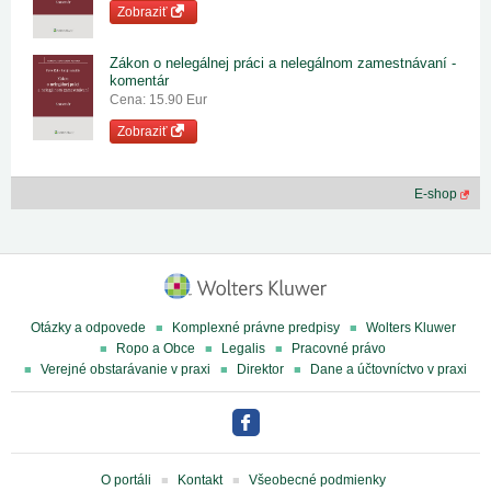
Zobraziť
Zákon o nelegálnej práci a nelegálnom zamestnávaní -
komentár
Cena: 15.90 Eur
Zobraziť
E-shop
Otázky a odpovede
Komplexné právne predpisy
Wolters Kluwer
Ropo a Obce
Legalis
Pracovné právo
Verejné obstarávanie v praxi
Direktor
Dane a účtovníctvo v praxi
O portáli
Kontakt
Všeobecné podmienky