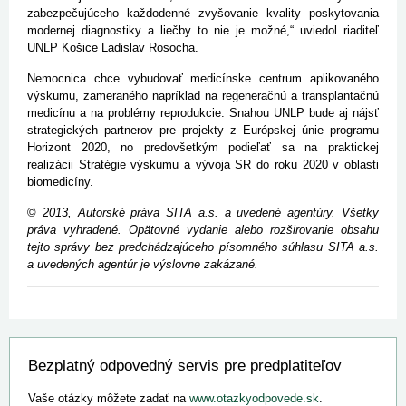
zabezpečujúceho každodenné zvyšovanie kvality poskytovania
modernej diagnostiky a liečby to nie je možné,“ uviedol riaditeľ
UNLP Košice Ladislav Rosocha.
Nemocnica chce vybudovať medicínske centrum aplikovaného
výskumu, zameraného napríklad na regeneračnú a transplantačnú
medicínu a na problémy reprodukcie. Snahou UNLP bude aj nájsť
strategických partnerov pre projekty z Európskej únie programu
Horizont 2020, no predovšetkým podieľať sa na praktickej
realizácii Stratégie výskumu a vývoja SR do roku 2020 v oblasti
biomedicíny.
©
2013, Autorské práva SITA a.s. a uvedené agentúry. Všetky
práva vyhradené. Opätovné vydanie alebo rozširovanie obsahu
tejto správy bez predchádzajúceho písomného súhlasu SITA a.s.
a uvedených agentúr je výslovne zakázané.
Bezplatný odpovedný servis pre predplatiteľov
Vaše otázky môžete zadať na
www.otazkyodpovede.sk
.