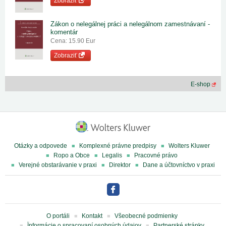
Zobraziť
Zákon o nelegálnej práci a nelegálnom zamestnávaní -
komentár
Cena: 15.90 Eur
Zobraziť
E-shop
Otázky a odpovede
Komplexné právne predpisy
Wolters Kluwer
Ropo a Obce
Legalis
Pracovné právo
Verejné obstarávanie v praxi
Direktor
Dane a účtovníctvo v praxi
O portáli
Kontakt
Všeobecné podmienky
Ïnformácie o spracovaní osobných údajov
Partnerské stránky