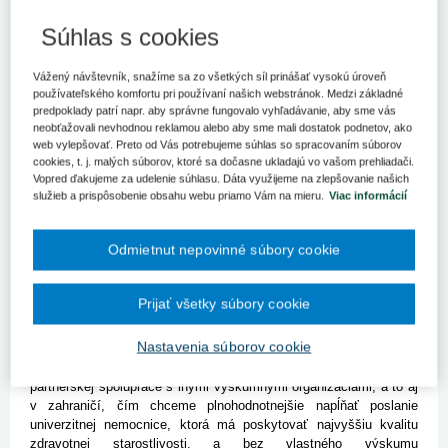
Univerzitná nemocnica L. Pasteura Košice získala osvedčenie
o spôsobilosti vykonávať výskum a vývoj.
Súhlas s cookies
BRATISLAVA 10. decembra (SITA) - Univerzitná nemocnica L.
Vážený návštevník, snažíme sa zo všetkých síl prinášať vysokú úroveň
Pasteura (UNLP) Košice bude môcť využívať európske fondy na
používateľského komfortu pri používaní našich webstránok. Medzi základné
výskum a vývoj. Zdravotnícke zariadenie dostalo od rezortu
predpoklady patrí napr. aby správne fungovalo vyhľadávanie, aby sme vás
školstva osvedčenie , ktoré ho oprávňuje vykonávať nielen
neobťažovali nevhodnou reklamou alebo aby sme mali dostatok podnetov, ako
biomedicínsky klinický výskum a klinické testovanie liekov, ale aj
web vylepšovať. Preto od Vás potrebujeme súhlas so spracovaním súborov
základný a aplikovaný výskum. Informovala o tom hovorkyňa
cookies, t. j. malých súborov, ktoré sa dočasne ukladajú vo vašom prehliadači.
UNLP Ladislava Šustová s tým, že rovnaké osvedčenie spomedzi
Vopred ďakujeme za udelenie súhlasu. Dáta využijeme na zlepšovanie našich
služieb a prispôsobenie obsahu webu priamo Vám na mieru.
Viac informácií
štátnych zdravotníckych zariadení má už len Univerzitná
nemocnica Martin.
Odmietnut nepovinné súbory cookie
Doteraz bolo medicínske bádanie organizované len univerzitami,
univerzitné nemocnice tak nemali možnosť uchádzať sa o
grantovú podporu a do projektov Operačného programu pre
Prijať všetky súbory cookie
výskum a vývoj boli zapojené iba formálne. Ako UNLP podotýka,
univerzity doposiaľ získali projekty s celkovým rozpočtom 575 mil.
Nastavenia súborov cookie
eur, Slovenská akadémia vied s rozpočtom 145 mil. eur a
podnikatelia 159 mil. eur. "Našou ambíciou je odteraz vstupovať do
partnerskej spolupráce s inými výskumnými organizáciami, a to aj
v zahraničí, čím chceme plnohodnotnejšie napĺňať poslanie
univerzitnej nemocnice, ktorá má poskytovať najvyššiu kvalitu
zdravotnej starostlivosti, a bez vlastného výskumu