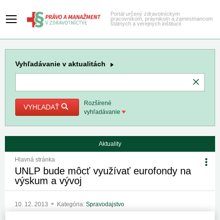
Portál určený zdravotníckym
pracovníkom, právnikom a zamestnancom
štátnych a verejných inštitúcií
Vyhľadávanie
v aktualitách
Rozšírené
VYHĽADAŤ
vyhľadávanie
Aktuality
Hlavná stránka
UNLP bude môcť využívať eurofondy na
výskum a vývoj
10. 12. 2013
Kategória:
Spravodajstvo