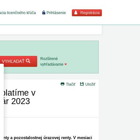
Registrácia
ácia licenčného kľúča
Prihlásenie
braziť viac
7. 8. 2026
Rozšírené
VYHĽADAŤ
vyhľadávanie
8. 8. 2026
Tlačiť
Uložiť
 18. 8.
yplatíme v
uár 2023
 2. 8.
 1. 8.
1. 8. 2026
nty a pozostalostnej úrazovej renty. V mesiaci