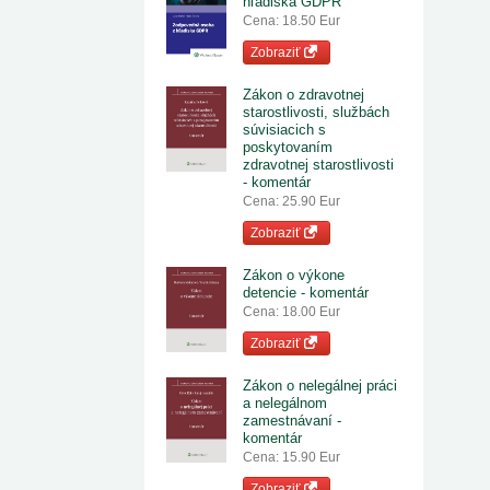
hľadiska GDPR
Cena: 18.50 Eur
Zobraziť
Zákon o zdravotnej
starostlivosti, službách
súvisiacich s
poskytovaním
zdravotnej starostlivosti
- komentár
Cena: 25.90 Eur
Zobraziť
Zákon o výkone
detencie - komentár
Cena: 18.00 Eur
Zobraziť
Zákon o nelegálnej práci
a nelegálnom
zamestnávaní -
komentár
Cena: 15.90 Eur
Zobraziť