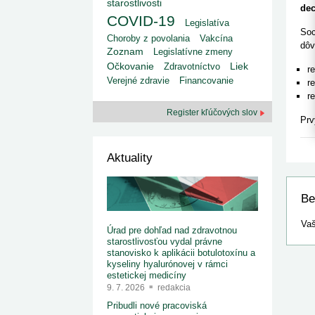
kategorizovaných liekov 1. 8....
starostlivosti
Od 1. augusta 2026 sa za
dec
1. 7. 2026
redakcia
implementáciu nových elekt
COVID-19
Legislatíva
Ministerstvo zdravotníctva zverejnilo aktualizovaný
knižke
Soc
zoznam kategori...
Choroby z povolania
Vakcína
dôv
29. 6. 2026
redakcia
Zoznam
Legislatívne zmeny
Rezort zdravotníctva zverejnil zoznam
Liek
Očkovanie
Zdravotníctvo
r
kategorizovaných špeciálnych ...
Verejné zdravie
Financovanie
29. 6. 2026
redakcia
r
r
Výzva na podporu dostupnosti zdravotnej
starostlivosti v centrách z...
Register kľúčových slov
22. 6. 2026
redakcia
Prv
Aktuality
Be
Vaš
Úrad pre dohľad nad zdravotnou
starostlivosťou vydal právne
stanovisko k aplikácii botulotoxínu a
kyseliny hyalurónovej v rámci
estetickej medicíny
9. 7. 2026
redakcia
Pribudli nové pracoviská