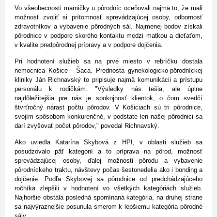
Vo všeobecnosti mamičky u pôrodníc oceňovali najmä to, že mali
možnosť zvoliť si prítomnosť sprevádzajúcej osoby, odbornosť
zdravotníkov a vybavenie pôrodných sál. Najmenej bodov získali
pôrodnice v podpore skorého kontaktu medzi matkou a dieťaťom,
v kvalite predpôrodnej prípravy a v podpore dojčenia.
Pri hodnotení služieb sa na prvé miesto v rebríčku dostala
nemocnica Košice - Šaca. Prednosta gynekologicko-pôrodníckej
kliniky Ján Richnavský to pripisuje najmä komunikácii a prístupu
personálu k rodičkám. "Výsledky nás tešia, ale úplne
najdôležitejšia pre nás je spokojnosť klientok, o čom svedčí
štvrťročný nárast počtu pôrodov. V Košiciach sú tri pôrodnice,
svojím spôsobom konkurenčné, v podstate len našej pôrodnici sa
darí zvyšovať počet pôrodov," povedal Richnavský.
Ako uviedla Katarína Skybová z HPI, v oblasti služieb sa
posudzovalo päť kategórií a to príprava na pôrod, možnosť
sprevádzajúcej osoby, ďalej možnosti pôrodu a vybavenie
pôrodníckeho traktu, návštevy počas šestonedelia ako i bonding a
dojčenie. Podľa Skybovej sa pôrodnice od predchádzajúceho
ročníka zlepšili v hodnotení vo všetkých kategóriách služieb.
Najhoršie obstála posledná spomínaná kategória, na druhej strane
sa najvýraznejšie posunula smerom k lepšiemu kategória pôrodné
sály.