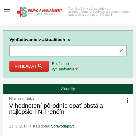
Portál určený zdravotníckym
pracovníkom, právnikom a zamestnancom
štátnych a verejných inštitúcií
Vyhľadávanie
v aktualitách
Rozšírené
VYHĽADAŤ
vyhľadávanie
Aktuality
Hlavná stránka
V hodnotení pôrodníc opäť obstála
najlepšie FN Trenčín
21. 3. 2014
Kategória:
Spravodajstvo