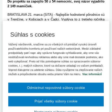
Do projektu sa zapojilo 50 z 54 nemocníc, svoj názor vyjadrilo
2 149 mamičiek.
BRATISLAVA 21. marca (SITA) - Najlepšie hodnotené pôrodnice sú
v Trenčíne, v Košiciach a v Čadci. Vyplýva to z tretieho ročníka
projektu hodnotenia pôrodníc na Slovensku z dielne Health Policy
Institute (HPI) a portálu rodinka.sk Sprievodca pôrodnicami 2013.
Súhlas s cookies
Do projektu sa zapojilo 50 z 54 nemocníc, svoj názor vyjadrilo
2149 mamičiek. Posudzovala sa medicínska kvalita, spokojnosť
mamičiek, ako aj služby.
Vážený návštevník, snažíme sa zo všetkých síl prinášať vysokú úroveň
používateľského komfortu pri používaní našich webstránok. Medzi základné
V celkovom hodnotení najlepšie obstála Fakultná nemocnica (FN)
predpoklady patrí napr. aby správne fungovalo vyhľadávanie, aby sme vás
Trenčín a obhájila tak prvenstvo z minulého roka. Druhá v poradí
neobťažovali nevhodnou reklamou alebo aby sme mali dostatok podnetov, ako
skončila nemocnica Košice - Šaca a trojicu najlepších uzatvára
web vylepšovať. Preto od Vás potrebujeme súhlas so spracovaním súborov
Kysucká nemocnica s poliklinikou v Čadci. Prvé spomínané
cookies, t. j. malých súborov, ktoré sa dočasne ukladajú vo vašom prehliadači.
Vopred ďakujeme za udelenie súhlasu. Dáta využijeme na zlepšovanie našich
zdravotnícke zariadenie skončilo najlepšie aj v hodnotení expertov.
služieb a prispôsobenie obsahu webu priamo Vám na mieru.
Viac informácií
"Verím a som presvedčený, že to hovorí o tom, že pôrodnica v
Trenčíne je naozaj kvalitná, bezpečná pre ženy a deti," uviedol
primár gynekologicko-pôrodníckej kliniky FN Trenčín Peter
Odmietnut nepovinné súbory cookie
Kaščák. Ako však podotkol, nie je to súťaž pôrodníc a nemožno to
tak brať. "Som presvedčený, že celé slovenské pôrodníctvo je
kvalitné a vnímam tento projekt, jeho najväčšiu cenu v tom, že sa
Prijať všetky súbory cookie
o medicíne, o pôrodníctve zvlášť, hovorí aj v pozitívnych
súvislostiach," skonštatoval Kaščák.
Nastavenia súborov cookie