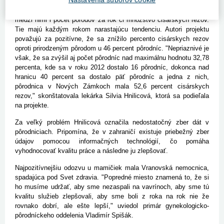
Experti pri svojom hodnotení brali do úvahy desať indikátorov,
medzi nimi i počet pôrodov za rok či množstvo cisárskych rezov.
Tie majú každým rokom narastajúcu tendenciu. Autori projektu
považujú za pozitívne, že sa znížilo percento cisárskych rezov
oproti prirodzeným pôrodom u 46 percent pôrodníc. "Nepriaznivé je
však, že sa zvýšil aj počet pôrodníc nad maximálnu hodnotu 32,78
percenta, kde sa v roku 2012 dostalo 16 pôrodníc, dokonca nad
hranicu 40 percent sa dostalo päť pôrodníc a jedna z nich,
pôrodnica v Nových Zámkoch mala 52,6 percent cisárskych
rezov," skonštatovala lekárka Silvia Hnilicová, ktorá sa podieľala
na projekte.
Za veľký problém Hnilicová označila nedostatočný zber dát v
pôrodniciach. Pripomína, že v zahraničí existuje priebežný zber
údajov pomocou informačných technológií, čo pomáha
vyhodnocovať kvalitu práce a následne ju zlepšovať.
Najpozitívnejšiu odozvu u mamičiek mala Vranovská nemocnica,
spadajúca pod Svet zdravia. "Popredné miesto znamená to, že si
ho musíme udržať, aby sme nezaspali na vavrínoch, aby sme tú
kvalitu služieb zlepšovali, aby sme boli z roka na rok nie že
rovnako dobrí, ale ešte lepší," uviedol primár gynekologicko-
pôrodníckeho oddelenia Vladimír Spišák.