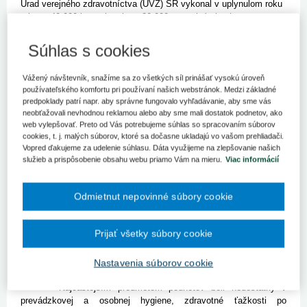
Úrad verejného zdravotníctva (ÚVZ) SR vykonal v uplynulom roku
takmer 40.000 kontrol v skoro 20.000 potravinárskych
prevádzkach vrátane zariadení spoločného stravovania.
Súhlas s cookies
Bratislava 9. mája (TASR) – Vyhlásených bolo tiež päť
mimoriadnych cielených kontrol. Hygienici zistili viac ako 5500
Vážený návštevník, snažíme sa zo všetkých síl prinášať vysokú úroveň
nezhôd s platnými predpismi, a to vo vyše 2670 prevádzkach.
používateľského komfortu pri používaní našich webstránok. Medzi základné
Najčastejším pochybením boli nedostatky v prevádzkovej
predpoklady patrí napr. aby správne fungovalo vyhľadávanie, aby sme vás
hygiene a týkali sa ako znečistenia prevádzky a pracovných
neobťažovali nevhodnou reklamou alebo aby sme mali dostatok podnetov, ako
plôch, tak plesní či nedostatočnej sanácie priestorov. Pochybenia
web vylepšovať. Preto od Vás potrebujeme súhlas so spracovaním súborov
sa našli tiež pri skladovaní potravín, napríklad nefunkčným
cookies, t. j. malých súborov, ktoré sa dočasne ukladajú vo vašom prehliadači.
chladiacim zariadením, neoddeleným skladovaním vzájomne
Vopred ďakujeme za udelenie súhlasu. Dáta využijeme na zlepšovanie našich
nezlučiteľných potravín, ale aj pri v manipulácii s potravinami či pri
služieb a prispôsobenie obsahu webu priamo Vám na mieru.
Viac informácií
potravinách po dátume minimálnej trvanlivosti, resp. dátume
spotreby. "Zaznamenali sme aj nevhodné odstraňovanie odpadov a
Odmietnut nepovinné súbory cookie
chýbajúce doklady o nakladaní s organickým odpadom," uviedla
Daša Račková z komunikačného referátu ÚVZ SR.
Orgány verejného zdravotníctva zároveň v roku 2017 prijali
Prijať všetky súbory cookie
1145 podnetov, čo je zhruba o 50 viac ako v roku 2016. Z
celkového počtu bolo 38 percent neopodstatnených, 36 percent
opodstatnených a pri zvyšných nebolo možné dokázať ich
Nastavenia súborov cookie
opodstatnenosť, resp. boli odstúpené na doriešenie.
Najčastejším predmetom podnetov boli nedostatky v
prevádzkovej a osobnej hygiene, zdravotné ťažkosti po