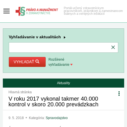
Portál určený zdravotníckym
pracovníkom, právnikom a zamestnancom
štátnych a verejných inštitúcií
Vyhľadávanie
v aktualitách
Rozšírené
VYHĽADAŤ
vyhľadávanie
Aktuality
Hlavná stránka
V roku 2017 vykonal takmer 40.000
kontrol v skoro 20.000 prevádzkach
9. 5. 2018
Kategória:
Spravodajstvo