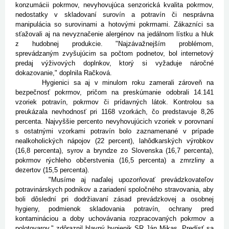
konzumácii pokrmov, nevyhovujúca senzorická kvalita pokrmov,
nedostatky v skladovaní surovín a potravín či nesprávna
manipulácia so surovinami a hotovými pokrmami. Zákazníci sa
sťažovali aj na nevyznačenie alergénov na jedálnom lístku a hluk
z hudobnej produkcie. "Najzávažnejším problémom,
sprevádzaným zvyšujúcim sa počtom podnetov, bol internetový
predaj výživových doplnkov, ktorý si vyžaduje náročné
dokazovanie," doplnila Račková.
Hygienici sa aj v minulom roku zamerali zároveň na
bezpečnosť pokrmov, pričom na preskúmanie odobrali 14.141
vzoriek potravín, pokrmov či prídavných látok. Kontrolou sa
preukázala nevhodnosť pri 1168 vzorkách, čo predstavuje 8,26
percenta. Najvyššie percento nevyhovujúcich vzoriek v porovnaní
s ostatnými vzorkami potravín bolo zaznamenané v prípade
nealkoholických nápojov (22 percent), lahôdkarských výrobkov
(16,8 percenta), syrov a bryndze zo Slovenska (16,7 percenta),
pokrmov rýchleho občerstvenia (16,5 percenta) a zmrzliny a
dezertov (15,5 percenta).
"Musíme aj naďalej upozorňovať prevádzkovateľov
potravinárskych podnikov a zariadení spoločného stravovania, aby
boli dôslední pri dodržiavaní zásad prevádzkovej a osobnej
hygieny, podmienok skladovania potravín, ochrany pred
kontamináciou a doby uchovávania rozpracovaných pokrmov a
polotovarov," zdôraznil hlavný hygienik SR Ján Mikas. Predísť sa