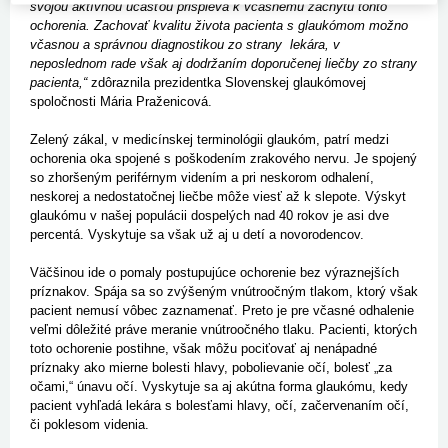
svojou aktívnou účasťou prispieva k včasnému záchytu tohto
ochorenia. Zachovať kvalitu života pacienta s glaukómom možno
včasnou a správnou diagnostikou zo strany lekára, v
neposlednom rade však aj dodržaním doporučenej liečby zo strany
pacienta,“
zdôraznila prezidentka Slovenskej glaukómovej
spoločnosti Mária Praženicová.
Zelený zákal, v medicínskej terminológii glaukóm, patrí medzi
ochorenia oka spojené s poškodením zrakového nervu. Je spojený
so zhoršeným periférnym videním a pri neskorom odhalení,
neskorej a nedostatočnej liečbe môže viesť až k slepote. Výskyt
glaukómu v našej populácii dospelých nad 40 rokov je asi dve
percentá. Vyskytuje sa však už aj u detí a novorodencov.
Väčšinou ide o pomaly postupujúce ochorenie bez výraznejších
príznakov. Spája sa so zvýšeným vnútroočným tlakom, ktorý však
pacient nemusí vôbec zaznamenať. Preto je pre včasné odhalenie
veľmi dôležité práve meranie vnútroočného tlaku. Pacienti, ktorých
toto ochorenie postihne, však môžu pociťovať aj nenápadné
príznaky ako mierne bolesti hlavy, pobolievanie očí, bolesť „za
očami,“ únavu očí. Vyskytuje sa aj akútna forma glaukómu, kedy
pacient vyhľadá lekára s bolesťami hlavy, očí, začervenaním očí,
či poklesom videnia.