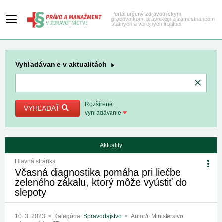
Portál určený zdravotníckym
pracovníkom, právnikom a zamestnancom
štátnych a verejných inštitúcií
Vyhľadávanie
v aktualitách
Rozšírené
VYHĽADAŤ
vyhľadávanie
Aktuality
Hlavná stránka
Včasná diagnostika pomáha pri liečbe
zeleného zákalu, ktorý môže vyústiť do
slepoty
10. 3. 2023
Kategória:
Spravodajstvo
Autor/i: Ministerstvo