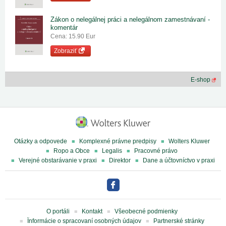
Zákon o nelegálnej práci a nelegálnom zamestnávaní -
komentár
Cena: 15.90 Eur
Zobraziť
E-shop
Otázky a odpovede
Komplexné právne predpisy
Wolters Kluwer
Ropo a Obce
Legalis
Pracovné právo
Verejné obstarávanie v praxi
Direktor
Dane a účtovníctvo v praxi
O portáli
Kontakt
Všeobecné podmienky
Ïnformácie o spracovaní osobných údajov
Partnerské stránky