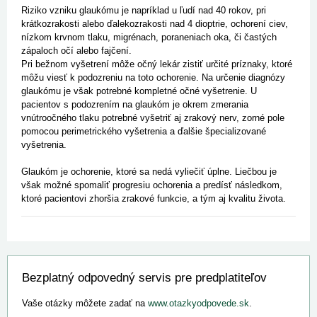
Riziko vzniku glaukómu je napríklad u ľudí nad 40 rokov, pri
krátkozrakosti alebo ďalekozrakosti nad 4 dioptrie, ochorení ciev,
nízkom krvnom tlaku, migrénach, poraneniach oka, či častých
zápaloch očí alebo fajčení.
Pri bežnom vyšetrení môže očný lekár zistiť určité príznaky, ktoré
môžu viesť k podozreniu na toto ochorenie. Na určenie diagnózy
glaukómu je však potrebné kompletné očné vyšetrenie. U
pacientov s podozrením na glaukóm je okrem zmerania
vnútroočného tlaku potrebné vyšetriť aj zrakový nerv, zorné pole
pomocou perimetrického vyšetrenia a ďalšie špecializované
vyšetrenia.
Glaukóm je ochorenie, ktoré sa nedá vyliečiť úplne. Liečbou je
však možné spomaliť progresiu ochorenia a predísť následkom,
ktoré pacientovi zhoršia zrakové funkcie, a tým aj kvalitu života.
Bezplatný odpovedný servis pre predplatiteľov
Vaše otázky môžete zadať na
www.otazkyodpovede.sk
.