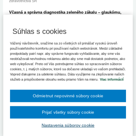
zdravotníctva SR
Včasná a správna diagnostika zeleného zákalu – glaukómu,
ktorý je druhou najčastejšou príčinou slepoty, pomáha znížiť
riziko tohto ochorenia a zachovať kvalitu života pacienta.
Súhlas s cookies
Práve na potrebu takýchto vyšetrení každoročne upozorňuje
Svetový týždeň glaukómu, ktorý tento rok pripadá na 12. až
18. marca 2023, a Slovenská glaukómová spoločnosť pri tejto
Vážený návštevník, snažíme sa zo všetkých síl prinášať vysokú úroveň
príležitosti ponúka bezplatné meranie vnútroočného tlaku pre
používateľského komfortu pri používaní našich webstránok. Medzi základné
verejnosť.
predpoklady patrí napr. aby správne fungovalo vyhľadávanie, aby sme vás
neobťažovali nevhodnou reklamou alebo aby sme mali dostatok podnetov, ako
„
Včasná a správna diagnostika je pri každom ochorení kľúčová -
web vylepšovať. Preto od Vás potrebujeme súhlas so spracovaním súborov
obzvlášť pri ochoreniach, ako je aj glaukóm, kde je možné včas
cookies, t. j. malých súborov, ktoré sa dočasne ukladajú vo vašom prehliadači.
zasiahnuť a nastaviť cielenú liečbu, aby nevyústilo až do slepoty.
Vopred ďakujeme za udelenie súhlasu. Dáta využijeme na zlepšovanie našich
služieb a prispôsobenie obsahu webu priamo Vám na mieru.
Viac informácií
Tak je možné v čo najväčšej miere prispieť k zachovaniu čo
najvyššej kvality života pacienta,“
uviedla štátna tajomníčka
Lenka Dunajová-Družkovská.
Odmietnut nepovinné súbory cookie
„Slovenská glaukómová spoločnosť sa svojimi aktivitami
každoročne hlási k výzvam Svetového týždňa glaukómu.
Prijať všetky súbory cookie
Organizuje bezplatné meranie tlaku v rôznych mestách SR, či
prednášky pre študentov, pedagógov a seniorov. Tiež vydáva
Nastavenia súborov cookie
bulletin pre odbornú verejnosť. Odmenou za vynaloženú aktivitu je
zistenie, že čoraz väčšia časť populácie rozumie pojmu glaukóm a