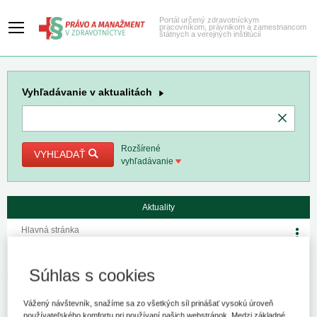
Portál určený zdravotníckym
pracovníkom, právnikom a zamestnancom
štátnych a verejných inštitúcií
Vyhľadávanie
v aktualitách
Rozšírené
VYHĽADAŤ
vyhľadávanie
Aktuality
Hlavná stránka
Vestník Úradu pre dohľad nad
zdravotnou starostlivosťou
Súhlas s cookies
9. 8. 2023
Kategória:
Spravodajstvo
Autor/i: UDZS
Vážený návštevník, snažíme sa zo všetkých síl prinášať vysokú úroveň
používateľského komfortu pri používaní našich webstránok. Medzi základné