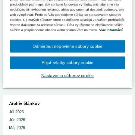
Úrad pre dohľad nad zdravotnou starostlivosťou Slovenskej
predpoklady patrí napr. aby správne fungovalo vyhľadávanie, aby sme vás
republiky zverejnil dňa 9. augusta 2023 Vestník č. 11
neobťažovali nevhodnou reklamou alebo aby sme mali dostatok podnetov, ako
obsahujúci platobnú schopnosť zdravotných poisťovní za
web vylepšovať. Preto od Vás potrebujeme súhlas so spracovaním súborov
mesiac jún 2023 a predbežné neauditované výsledky ich
cookies, t. j. malých súborov, ktoré sa dočasne ukladajú vo vašom prehliadači.
hospodárenia k 30. júnu 2023.
Vopred ďakujeme za udelenie súhlasu. Dáta využijeme na zlepšovanie našich
služieb a prispôsobenie obsahu webu priamo Vám na mieru.
Viac informácií
Vestník nájdete
tu.
Odmietnut nepovinné súbory cookie
Prijať všetky súbory cookie
Bezplatný odpovedný servis pre predplatiteľov
Nastavenia súborov cookie
Vaše otázky môžete zadať na
www.otazkyodpovede.sk
.
Archív článkov
Júl 2026
Jún 2026
Máj 2026