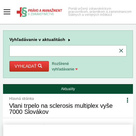
Portál určený zdravotníckym
pracovníkom, právnikom a zamestnancom
štátnych a verejných inštitúcií
Vyhľadávanie
v aktualitách
Rozšírené
VYHĽADAŤ
vyhľadávanie
Aktuality
Hlavná stránka
Vlani trpelo na sclerosis multiplex vyše
7000 Slovákov
23. 9. 2014
Kategória:
Spravodajstvo