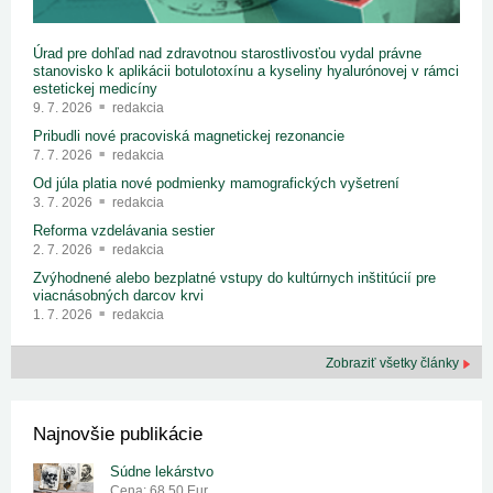
Úrad pre dohľad nad zdravotnou starostlivosťou vydal právne
stanovisko k aplikácii botulotoxínu a kyseliny hyalurónovej v rámci
estetickej medicíny
9. 7. 2026
redakcia
Pribudli nové pracoviská magnetickej rezonancie
7. 7. 2026
redakcia
Od júla platia nové podmienky mamografických vyšetrení
3. 7. 2026
redakcia
Reforma vzdelávania sestier
2. 7. 2026
redakcia
Zvýhodnené alebo bezplatné vstupy do kultúrnych inštitúcií pre
viacnásobných darcov krvi
1. 7. 2026
redakcia
Zobraziť všetky články
Najnovšie publikácie
Súdne lekárstvo
Cena: 68.50 Eur