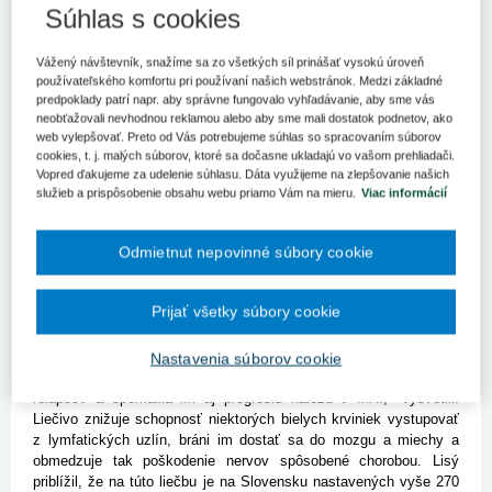
Ochorenie sclerosis multiplex trápilo vlani na Slovensku podľa dát
Súhlas s cookies
zdravotných poisťovní 7221 Slovákov.
Vážený návštevník, snažíme sa zo všetkých síl prinášať vysokú úroveň
Bratislava 23. septembra (TASR) – Ochorenie sclerosis multiplex
používateľského komfortu pri používaní našich webstránok. Medzi základné
trápilo vlani na Slovensku podľa dát zdravotných poisťovní 7221
predpoklady patrí napr. aby správne fungovalo vyhľadávanie, aby sme vás
Slovákov. Choroba je nevyliečiteľná a vzniká rozpadom obalu
neobťažovali nevhodnou reklamou alebo aby sme mali dostatok podnetov, ako
nervových buniek a vlákien. Ochorenie centrálneho nervového
web vylepšovať. Preto od Vás potrebujeme súhlas so spracovaním súborov
systému pacienti na sebe nemusia dlho pozorovať, pretože sa
cookies, t. j. malých súborov, ktoré sa dočasne ukladajú vo vašom prehliadači.
môže prejavovať nešpecifikovanými bolesťami chrbta, ťažkosťami
Vopred ďakujeme za udelenie súhlasu. Dáta využijeme na zlepšovanie našich
pohybu, nesústredením i problémami s videním a artikuláciou.
služieb a prispôsobenie obsahu webu priamo Vám na mieru.
Viac informácií
Hoci súčasná medicína stále neponúka riešenie, ako
ochorenie vyliečiť, možnosti liečby sa zlepšujú, keďže sa zlepšuje
Odmietnut nepovinné súbory cookie
diagnostika a pribúdajú lieky pre týchto pacientov. Cieľom liečby je
udržať pacientovi čo najvyššiu kvalitu života a oddialiť progresiu
ochorenia. Všetky lieky dostupné na Slovensku si pacienti
Prijať všetky súbory cookie
podávajú formou injekcie alebo infúzie, po novom sú im účinné
látky k dispozícii aj v tabletkách.
Podľa neurológa Ľubomíra Lisého nový spôsob liečby
Nastavenia súborov cookie
Slovákom pomohol. "Fingolimod pacientom redukuje frekvenciu
relapsov a spomalila im aj progresiu nálezu v MRI," vysvetlil.
Liečivo znižuje schopnosť niektorých bielych krviniek vystupovať
z lymfatických uzlín, bráni im dostať sa do mozgu a miechy a
obmedzuje tak poškodenie nervov spôsobené chorobou. Lisý
priblížil, že na túto liečbu je na Slovensku nastavených vyše 270